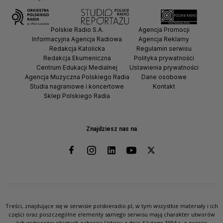
Polskie Radio S.A.
Agencja Promocji
Informacyjna Agencja Radiowa
Agencja Reklamy
Redakcja Katolicka
Regulamin serwisu
Redakcja Ekumeniczna
Polityka prywatności
Centrum Edukacji Medialnej
Ustawienia prywatności
Agencja Muzyczna Polskiego Radia
Dane osobowe
Studia nagraniowe i koncertowe
Kontakt
Sklep Polskiego Radia
Znajdziesz nas na
Treści, znajdujące się w serwisie polskieradio.pl, w tym wszystkie materiały i ich
części oraz poszczególne elementy samego serwisu mają charakter utworów
lub wytworów objętych ochroną Ustawy z dnia 4 lutego 1994 r. o prawie