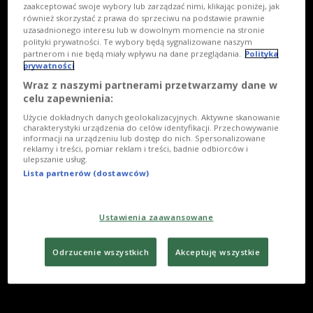
zaakceptować swoje wybory lub zarządzać nimi, klikając poniżej, jak
również skorzystać z prawa do sprzeciwu na podstawie prawnie
uzasadnionego interesu lub w dowolnym momencie na stronie
polityki prywatności. Te wybory będą sygnalizowane naszym
partnerom i nie będą miały wpływu na dane przeglądania.
Polityka
prywatności
Wraz z naszymi partnerami przetwarzamy dane w
celu zapewnienia:
Użycie dokładnych danych geolokalizacyjnych. Aktywne skanowanie
charakterystyki urządzenia do celów identyfikacji. Przechowywanie
informacji na urządzeniu lub dostęp do nich. Spersonalizowane
reklamy i treści, pomiar reklam i treści, badnie odbiorców i
ulepszanie usług.
Lista partnerów (dostawców)
Ustawienia zaawansowane
Odrzucenie wszystkich
Akceptuję wszystkie