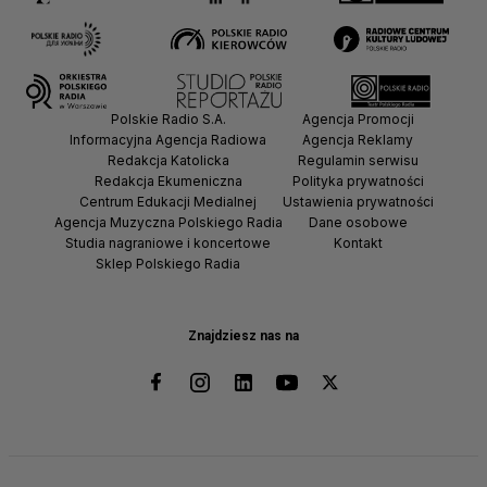
Polskie Radio S.A.
Agencja Promocji
Informacyjna Agencja Radiowa
Agencja Reklamy
Redakcja Katolicka
Regulamin serwisu
Redakcja Ekumeniczna
Polityka prywatności
Centrum Edukacji Medialnej
Ustawienia prywatności
Agencja Muzyczna Polskiego Radia
Dane osobowe
Studia nagraniowe i koncertowe
Kontakt
Sklep Polskiego Radia
Znajdziesz nas na