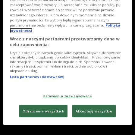
zaakceptować swoje wybory lub zarządzać nimi, klikając poniżej, jak
również skorzystać z prawa do sprzeciwu na podstawie prawnie
uzasadnionego interesu lub w dowolnym momencie na stronie
polityki prywatności. Te wybory będą sygnalizowane naszym
partnerom i nie będą miały wpływu na dane przeglądania.
Polityka
prywatności
Wraz z naszymi partnerami przetwarzamy dane w
celu zapewnienia:
Użycie dokładnych danych geolokalizacyjnych. Aktywne skanowanie
charakterystyki urządzenia do celów identyfikacji. Przechowywanie
informacji na urządzeniu lub dostęp do nich. Spersonalizowane
reklamy i treści, pomiar reklam i treści, badnie odbiorców i
ulepszanie usług.
Lista partnerów (dostawców)
Ustawienia zaawansowane
Odrzucenie wszystkich
Akceptuję wszystkie