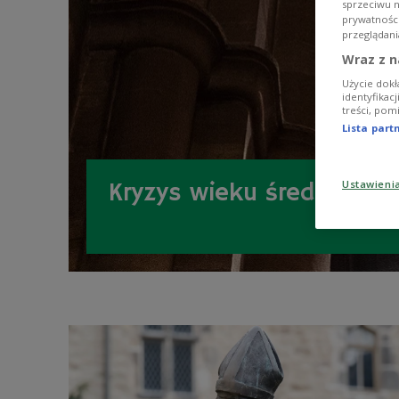
sprzeciwu 
prywatnośc
przeglądani
Wraz z n
Użycie dokł
identyfikac
treści, pom
Lista par
Ustawieni
Kryzys wieku średniego