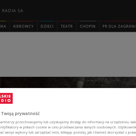
 RADIA SA
RKA
KIEROWCY
DZIECI
TEATR
CHOPIN
PR DLA ZAGRAN

 Twoją prywatność
artnerzy przechowujemy lub uzyskujemy dostęp do informacji na urządzeniu, taki
entyfikatory w plikach cookie w celu przetwarzania danych osobowych. Użytkown
ć swoje wybory lub zarządzać nimi, klikając poniżej, jak również skorzystać z pra