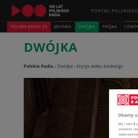
PORTAL POLSKIEGO
POLSKIE RADIO 24
JEDYNKA
DWÓJKA
TRÓJKA
CZWÓ
DWÓJKA
Polskie Radio
Dwójka
Kryzys wieku średniego
Dbamy o
My i nasi
5
p
unikalne id
zaakceptowa