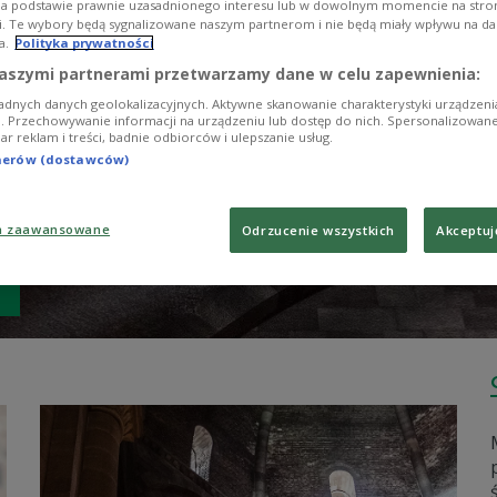
na podstawie prawnie uzasadnionego interesu lub w dowolnym momencie na stroni
i. Te wybory będą sygnalizowane naszym partnerom i nie będą miały wpływu na d
a.
Polityka prywatności
aszymi partnerami przetwarzamy dane w celu zapewnienia:
adnych danych geolokalizacyjnych. Aktywne skanowanie charakterystyki urządzen
ji. Przechowywanie informacji na urządzeniu lub dostęp do nich. Spersonalizowane
iar reklam i treści, badnie odbiorców i ulepszanie usług.
tnerów (dostawców)
a zaawansowane
Odrzucenie wszystkich
Akceptuj