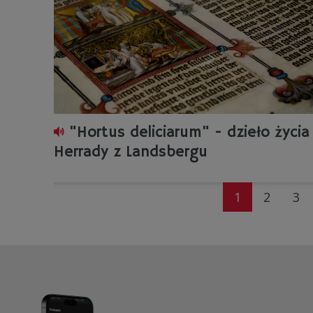
"Hortus deliciarum" - dzieło życia
Herrady z Landsbergu
1
2
3