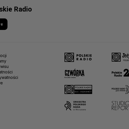
lskie Radio
re
ocji
amy
rwisu
atności
ywatności
we