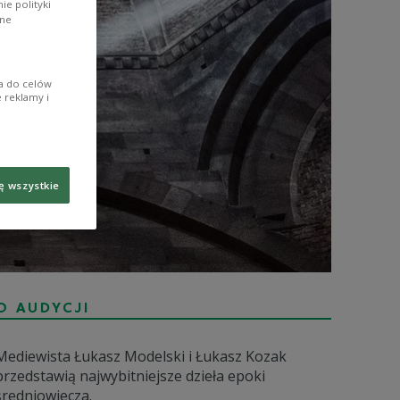
e polityki
ane
ia do celów
 reklamy i
ę wszystkie
O AUDYCJI
Mediewista Łukasz Modelski i Łukasz Kozak
przedstawią najwybitniejsze dzieła epoki
średniowiecza.