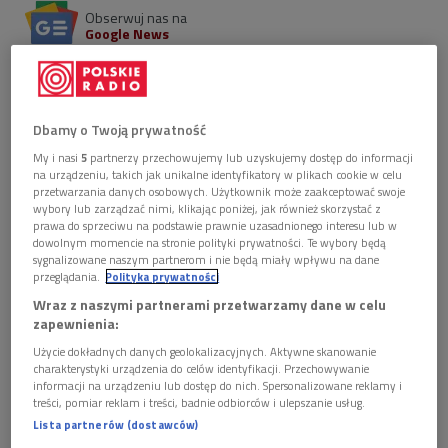
Obserwuj nas na
Google News
W Polsce stwierdzono występowanie około 30
gatunków z nich. Trzmiele-Bombinii, to jedne z
największych i najchętniej obserwowanych dzikich
Dbamy o Twoją prywatność
pszczół. Z doktor Justyną Kierat, biolożką i badaczką
dzikich pszczół, szukaliśmy ich w ogrodach w
My i nasi
5
partnerzy przechowujemy lub uzyskujemy dostęp do informacji
Łazienkach Królewskich w Warszawie.
na urządzeniu, takich jak unikalne identyfikatory w plikach cookie w celu
przetwarzania danych osobowych. Użytkownik może zaakceptować swoje
wybory lub zarządzać nimi, klikając poniżej, jak również skorzystać z
prawa do sprzeciwu na podstawie prawnie uzasadnionego interesu lub w
dowolnym momencie na stronie polityki prywatności. Te wybory będą
sygnalizowane naszym partnerom i nie będą miały wpływu na dane
przeglądania.
Polityka prywatności
Wraz z naszymi partnerami przetwarzamy dane w celu
zapewnienia:
Użycie dokładnych danych geolokalizacyjnych. Aktywne skanowanie
charakterystyki urządzenia do celów identyfikacji. Przechowywanie
informacji na urządzeniu lub dostęp do nich. Spersonalizowane reklamy i
treści, pomiar reklam i treści, badnie odbiorców i ulepszanie usług.
Lista partnerów (dostawców)