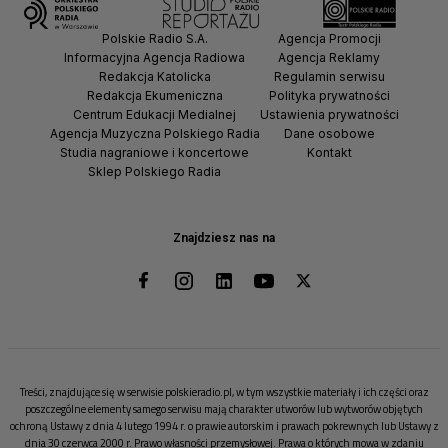
Polskie Radio S.A.
Agencja Promocji
Informacyjna Agencja Radiowa
Agencja Reklamy
Redakcja Katolicka
Regulamin serwisu
Redakcja Ekumeniczna
Polityka prywatności
Centrum Edukacji Medialnej
Ustawienia prywatności
Agencja Muzyczna Polskiego Radia
Dane osobowe
Studia nagraniowe i koncertowe
Kontakt
Sklep Polskiego Radia
Znajdziesz nas na
Treści, znajdujące się w serwisie polskieradio.pl, w tym wszystkie materiały i ich części oraz
poszczególne elementy samego serwisu mają charakter utworów lub wytworów objętych
ochroną Ustawy z dnia 4 lutego 1994 r. o prawie autorskim i prawach pokrewnych lub Ustawy z
dnia 30 czerwca 2000 r. Prawo własności przemysłowej. Prawa o których mowa w zdaniu