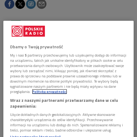
Obserwuj nas na
Google News
V Symfonia Gustava Mahlera, pisana w latach 1901-
1902 otwiera grupę środkowych dzieł, które mają
Dbamy o Twoją prywatność
wspólne cechy. V, VI i VII Symfonia są utworami
My i nasi
5
partnerzy przechowujemy lub uzyskujemy dostęp do informacji
czysto instrumentalnymi, nie pojawiają się w nich
na urządzeniu, takich jak unikalne identyfikatory w plikach cookie w celu
przetwarzania danych osobowych. Użytkownik może zaakceptować swoje
śpiewacy czy chóry.
wybory lub zarządzać nimi, klikając poniżej, jak również skorzystać z
prawa do sprzeciwu na podstawie prawnie uzasadnionego interesu lub w
dowolnym momencie na stronie polityki prywatności. Te wybory będą
sygnalizowane naszym partnerom i nie będą miały wpływu na dane
przeglądania.
Polityka prywatności
Wraz z naszymi partnerami przetwarzamy dane w celu
zapewnienia:
Użycie dokładnych danych geolokalizacyjnych. Aktywne skanowanie
charakterystyki urządzenia do celów identyfikacji. Przechowywanie
informacji na urządzeniu lub dostęp do nich. Spersonalizowane reklamy i
treści, pomiar reklam i treści, badnie odbiorców i ulepszanie usług.
Lista partnerów (dostawców)