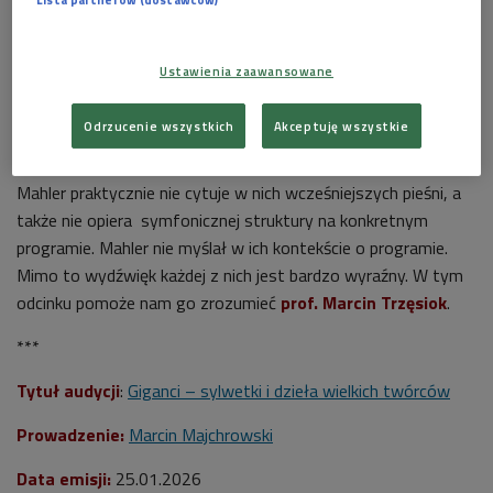
Sylwetki dyrygującego Gustava Mahlera autorstwa Otto Böhlera
Foto: Gustav
Ustawienia zaawansowane
Mahler przez Otto Böhler (Künstler/in) - Theater Museum Vienna, Austria - CC
BY-NC-SA.
Odrzucenie wszystkich
Akceptuję wszystkie
Posłuchaj audycji "Giganci"
>>>
Mahler praktycznie nie cytuje w nich wcześniejszych pieśni, a
także nie opiera symfonicznej struktury na konkretnym
programie.
Mahler nie myślał w ich kontekście o programie.
Mimo to wydźwięk każdej z nich jest bardzo wyraźny. W tym
odcinku pomoże nam go zrozumieć
prof. Marcin Trzęsiok
.
***
Tytuł audycji
:
Giganci – sylwetki i dzieła wielkich twórców
Prowadzenie:
Marcin Majchrowski
Data emisji:
25.01.2026