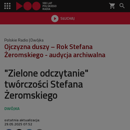
shopping_cart


SŁUCHAJ

Polskie Radio
Dwójka
Ojczyzna duszy – Rok Stefana
Żeromskiego - audycja archiwalna
"Zielone odczytanie"
twórczości Stefana
Żeromskiego
ostatnia aktualizacja:
29.05.2025 07:52