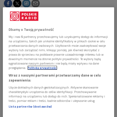
Obserwuj nas na
Google News
Dbamy o Twoją prywatność
W audycji z cyklu "Ojczyzna duszy. Rok Stefana
My i nasi
5
partnerzy przechowujemy lub uzyskujemy dostęp do informacji
Żeromskiego" z dr. Dariuszem Piechotą z
na urządzeniu, takich jak unikalne identyfikatory w plikach cookie w celu
Uniwersytetu w Białymstoku rozmawialiśmy o
przetwarzania danych osobowych. Użytkownik może zaakceptować swoje
wybory lub zarządzać nimi, klikając poniżej, jak również skorzystać z
powieści "Ludzie bezdomni" jako prefiguracji
prawa do sprzeciwu na podstawie prawnie uzasadnionego interesu lub w
współczesnej powieści ekologicznej.
dowolnym momencie na stronie polityki prywatności. Te wybory będą
sygnalizowane naszym partnerom i nie będą miały wpływu na dane
przeglądania.
Polityka prywatności
Wraz z naszymi partnerami przetwarzamy dane w celu
zapewnienia:
Użycie dokładnych danych geolokalizacyjnych. Aktywne skanowanie
charakterystyki urządzenia do celów identyfikacji. Przechowywanie
informacji na urządzeniu lub dostęp do nich. Spersonalizowane reklamy i
treści, pomiar reklam i treści, badnie odbiorców i ulepszanie usług.
Lista partnerów (dostawców)