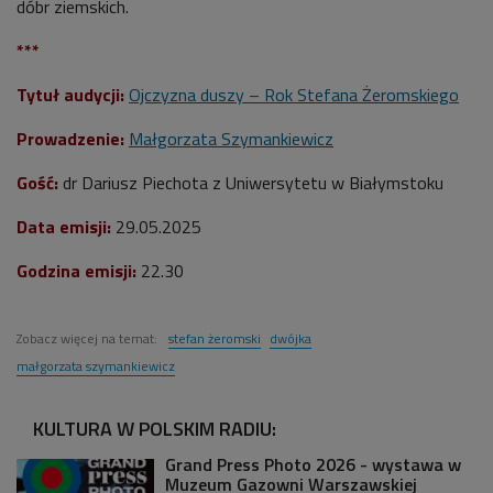
dóbr ziemskich.
***
Tytuł audycji:
Ojczyzna duszy – Rok Stefana Żeromskiego
Prowadzenie:
Małgorzata Szymankiewicz
Gość:
dr Dariusz Piechota z Uniwersytetu w Białymstoku
Data emisji:
29.05.2025
Godzina emisji:
22.30
Zobacz więcej na temat:
stefan żeromski
dwójka
małgorzata szymankiewicz
KULTURA W POLSKIM RADIU:
Grand Press Photo 2026 - wystawa w
Muzeum Gazowni Warszawskiej