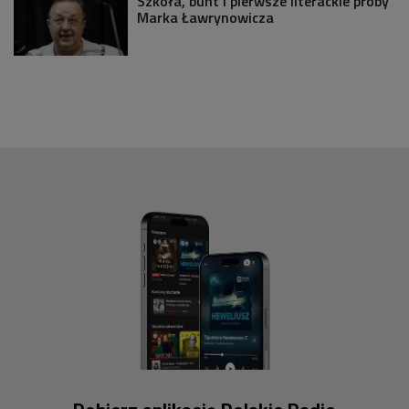
Szkoła, bunt i pierwsze literackie próby
Marka Ławrynowicza