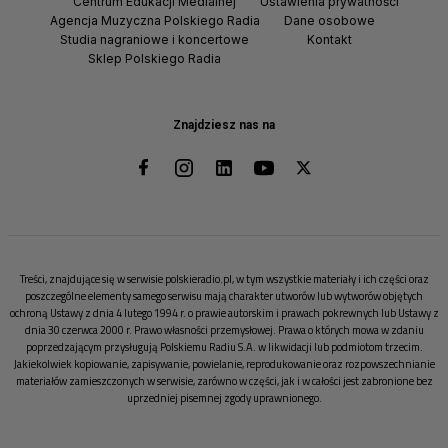
Centrum Edukacji Medialnej
Ustawienia prywatności
Agencja Muzyczna Polskiego Radia
Dane osobowe
Studia nagraniowe i koncertowe
Kontakt
Sklep Polskiego Radia
Znajdziesz nas na
Treści, znajdujące się w serwisie polskieradio.pl, w tym wszystkie materiały i ich części oraz
poszczególne elementy samego serwisu mają charakter utworów lub wytworów objętych
ochroną Ustawy z dnia 4 lutego 1994 r. o prawie autorskim i prawach pokrewnych lub Ustawy z
dnia 30 czerwca 2000 r. Prawo własności przemysłowej. Prawa o których mowa w zdaniu
poprzedzającym przysługują Polskiemu Radiu S.A. w likwidacji lub podmiotom trzecim.
Jakiekolwiek kopiowanie, zapisywanie, powielanie, reprodukowanie oraz rozpowszechnianie
materiałów zamieszczonych w serwisie, zarówno w części, jak i w całości jest zabronione bez
uprzedniej pisemnej zgody uprawnionego.