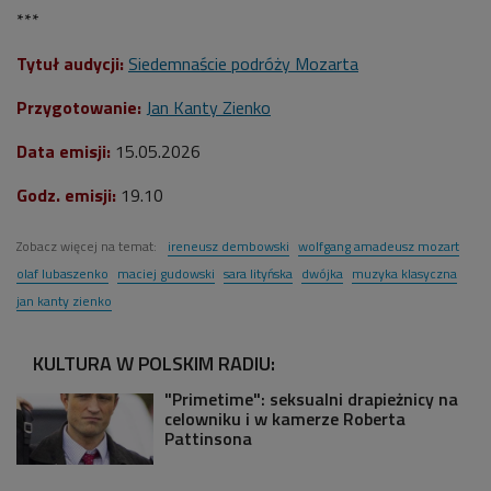
***
Tytuł audycji:
Siedemnaście podróży Mozarta
Przygotowanie:
Jan Kanty Zienko
Data emisji:
15.05.2026
Godz. emisji:
19.10
Zobacz więcej na temat:
ireneusz dembowski
wolfgang amadeusz mozart
olaf lubaszenko
maciej gudowski
sara lityńska
dwójka
muzyka klasyczna
jan kanty zienko
KULTURA W POLSKIM RADIU:
"Primetime": seksualni drapieżnicy na
celowniku i w kamerze Roberta
Pattinsona