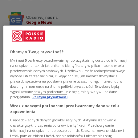
Obserwuj nas na
Google News
Korzystny początek pobytu w Anglii przerywa
choroba Leopolda Mozarta. Latem 1764 roku głowa
rodziny zagląda w oczy śmierci, na szczęście nie na
Dbamy o Twoją prywatność
dobre.
My i nasi
5
partnerzy przechowujemy lub uzyskujemy dostęp do informacji
na urządzeniu, takich jak unikalne identyfikatory w plikach cookie w celu
przetwarzania danych osobowych. Użytkownik może zaakceptować swoje
wybory lub zarządzać nimi, klikając poniżej, jak również skorzystać z
prawa do sprzeciwu na podstawie prawnie uzasadnionego interesu lub w
dowolnym momencie na stronie polityki prywatności. Te wybory będą
sygnalizowane naszym partnerom i nie będą miały wpływu na dane
przeglądania.
Polityka prywatności
Wraz z naszymi partnerami przetwarzamy dane w celu
zapewnienia:
Użycie dokładnych danych geolokalizacyjnych. Aktywne skanowanie
charakterystyki urządzenia do celów identyfikacji. Przechowywanie
informacji na urządzeniu lub dostęp do nich. Spersonalizowane reklamy i
treści, pomiar reklam i treści, badnie odbiorców i ulepszanie usług.