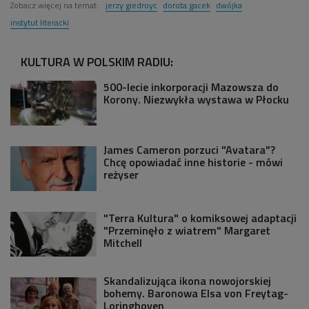
Zobacz więcej na temat:
jerzy giedroyc
dorota gacek
dwójka
instytut literacki
KULTURA W POLSKIM RADIU:
500-lecie inkorporacji Mazowsza do
Korony. Niezwykła wystawa w Płocku
James Cameron porzuci "Avatara"?
Chcę opowiadać inne historie - mówi
reżyser
"Terra Kultura" o komiksowej adaptacji
"Przeminęło z wiatrem" Margaret
Mitchell
Skandalizująca ikona nowojorskiej
bohemy. Baronowa Elsa von Freytag-
Loringhoven