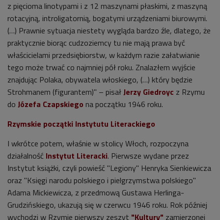
z pięcioma linotypami i z 12 maszynami płaskimi, z maszyną
rotacyjną, introligatornią, bogatymi urządzeniami biurowymi.
(…) Prawnie sytuacja niestety wygląda bardzo źle, dlatego, że
praktycznie biorąc cudzoziemcy tu nie mają prawa być
właścicielami przedsiębiorstw, w każdym razie załatwianie
tego może trwać co najmniej pół roku. Znalazłem wyjście
znajdując Polaka, obywatela włoskiego, (…) który będzie
Strohmanem (figurantem)" – pisał
Jerzy Giedroyc
z Rzymu
do
Józefa Czapskiego
na początku 1946 roku.
Rzymskie początki Instytutu Literackiego
I wkrótce potem, właśnie w stolicy Włoch, rozpoczyna
działalność
Instytut Literacki
. Pierwsze wydane przez
Instytut książki, czyli powieść "Legiony" Henryka Sienkiewicza
oraz "Księgi narodu polskiego i pielgrzymstwa polskiego"
Adama Mickiewicza, z przedmową Gustawa Herlinga-
Grudzińskiego, ukazują się w czerwcu 1946 roku. Rok później
wychodzi w Rzymie pierwszy zeszyt
"Kultury"
zamierzonej