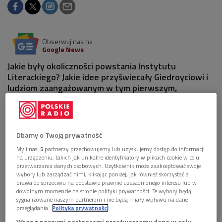
Obserwuj nas na
Google News
Jakie były okoliczności powstania Instytutu
Literackiego? Jakie idee przyświecały Giedroyciowi i
ludziom zaangażowanym w tym pierwszym,
rzymskim okresie działalności tej instytucji? Jaki jest
dorobek Instytutu z tego okresu? W audycji,
przygotowanej z okazji Roku Jerzego Giedroycia,
opowiadał o tym prof. Sławomir Michał Nowinowski -
Dbamy o Twoją prywatność
historyk, kierujący Centrum Jerzego Giedroycia przy
My i nasi
5
partnerzy przechowujemy lub uzyskujemy dostęp do informacji
Uniwersytecie Łódzkim, autor książki "Jerzy Giedroyc
na urządzeniu, takich jak unikalne identyfikatory w plikach cookie w celu
w 1946 roku".
przetwarzania danych osobowych. Użytkownik może zaakceptować swoje
wybory lub zarządzać nimi, klikając poniżej, jak również skorzystać z
prawa do sprzeciwu na podstawie prawnie uzasadnionego interesu lub w
dowolnym momencie na stronie polityki prywatności. Te wybory będą
sygnalizowane naszym partnerom i nie będą miały wpływu na dane
przeglądania.
Polityka prywatności
Wraz z naszymi partnerami przetwarzamy dane w celu