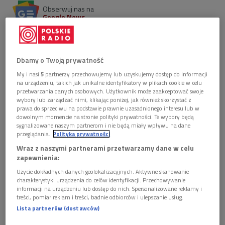
Obserwuj nas na
Google News
1 lutego 2010 - audycje specjalne
1 plik
AUDIO
Dbamy o Twoją prywatność
My i nasi
5
partnerzy przechowujemy lub uzyskujemy dostęp do informacji


01'11
na urządzeniu, takich jak unikalne identyfikatory w plikach cookie w celu
przetwarzania danych osobowych. Użytkownik może zaakceptować swoje
wybory lub zarządzać nimi, klikając poniżej, jak również skorzystać z
prawa do sprzeciwu na podstawie prawnie uzasadnionego interesu lub w
dowolnym momencie na stronie polityki prywatności. Te wybory będą
13.00 – 16.00 – 85 lat Polskiego Radia:
Trzy godziny pod
sygnalizowane naszym partnerom i nie będą miały wpływu na dane
przeglądania.
Polityka prywatności
Słońcem – prowadzi Agata Kwiecińska
Wraz z naszymi partnerami przetwarzamy dane w celu
zapewnienia:
Martha Argerich i Alexandre Rabinovich w Studiu
Użycie dokładnych danych geolokalizacyjnych. Aktywne skanowanie
Koncertowym Polskiego Radia (11.04.1992)
charakterystyki urządzenia do celów identyfikacji. Przechowywanie
informacji na urządzeniu lub dostęp do nich. Spersonalizowane reklamy i
treści, pomiar reklam i treści, badnie odbiorców i ulepszanie usług.
Alexandre Rabinovitch
Musique populaire
; Franciszek Schubert
Lista partnerów (dostawców)
Rondo D-dur
op. 138,
Rondo A-dur
op. 107; Camille Saint-
Saens
Wariacje nt. Beethovena
op. 35