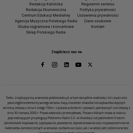
Redakcja Katolicka
Regulamin serwisu
Redakcja Ekumeniczna
Polityka prywatności
Centrum Edukacji Medialnej
Ustawienia prywatności
Agencja Muzyczna Polskiego Radia
Dane osobowe
Studia nagraniowe i koncertowe
Kontakt
Sklep Polskiego Radia
Znajdziesz nas na
Treści, znajdujące się w serwisie polskieradio.pl, w tym wszystkie materiały i ich części oraz
poszczególne elementy samego serwisu mają charakter utworów lub wytworów objętych
ochroną Ustawy z dnia 4 lutego 1994 r. o prawie autorskim i prawach pokrewnych lub Ustawy z
dnia 30 czerwca 2000 r. Prawo własności przemysłowej. Prawa o których mowa w zdaniu
poprzedzającym przysługują Polskiemu Radiu S.A. w likwidacji lub podmiotom trzecim.
Jakiekolwiek kopiowanie, zapisywanie, powielanie, reprodukowanie oraz rozpowszechnianie
materiałów zamieszczonych w serwisie, zarówno w części, jak i w całości jest zabronione bez
uprzedniej pisemnej zgody uprawnionego.