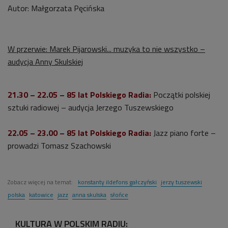
Autor: Małgorzata Pęcińska
W przerwie: Marek Pijarowski... muzyka to nie wszystko –
audycja Anny Skulskiej
21.30 – 22.05 – 85 lat Polskiego Radia:
Początki polskiej
sztuki radiowej – audycja Jerzego Tuszewskiego
22.05 – 23.00 – 85 lat Polskiego Radia:
Jazz piano forte –
prowadzi Tomasz Szachowski
Zobacz więcej na temat:
konstanty ildefons gałczyński
jerzy tuszewski
polska
katowice
jazz
anna skulska
słońce
KULTURA W POLSKIM RADIU: