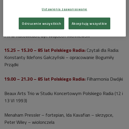
Ustawienia zaawansowane
14.45 – 15.25 – Martha Argerich w Katowicach (15.04.1992)
Robert Schumann
Koncert fortepianowy a-moll
op. 54, wyk.
Odrzucenie wszystkich
Akceptuję wszystkie
Martha Argerich – fortepian, Wielka Orkiestra Symfoniczna
PR w Katowicach, dyr. Wojciech Michniewski
15.25 – 15.30 – 85 lat Polskiego Radia:
Czytali dla Radia:
Konstanty Ildefons Gałczyński – opracowanie Bogumiły
Prządki
19.00 – 21.30 – 85 lat Polskiego Radia:
Filharmonia Dwójki
Beaux Arts Trio w Studiu Koncertowym Polskiego Radia (12 i
13 VI 1993)
Menaham Pressler – fortepian, Ida Kavafian – skrzypce,
Peter Wiley – wiolonczela