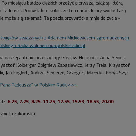
 Po miesiącu bardzo ciężkich przeżyć pierwszą książką, którą
n Tadeusz". Pomyślałem sobie, że ten naród, który wydał taką
nie może się załamać. Ta poezja przywróciła mnie do życia -
h dźwięków związanych z Adamem Mickiewiczem zgromadzonych
lskiego Radia wolnaeuropa.polskieradio.pl
a naszej antenie przeczytają: Gustaw Holoubek, Anna Seniuk,
ysztof Kolberger, Zbigniew Zapasiewicz, Jerzy Trela, Krzysztof
i, Jan Englert, Andrzej Seweryn, Grzegorz Małecki i Borys Szyc.
"Pana Tadeusza" w Polskim Radiu<<<
odz.
6.25
,
7.25
,
8.25
,
11.25
,
12.55
,
15.53
,
18.55
,
20.00
.
lżbieta Łukomska.