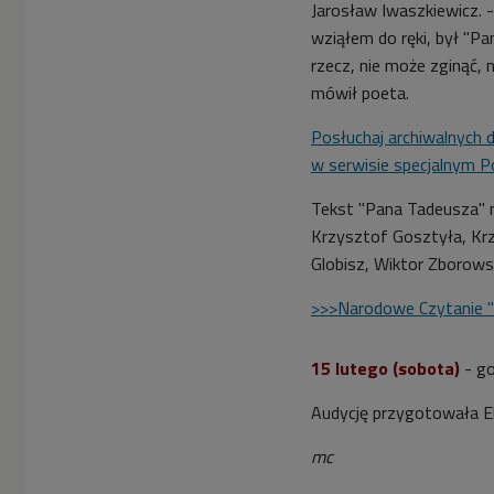
Jarosław Iwaszkiewicz. -
wziąłem do ręki, był "Pa
rzecz, nie może zginąć, 
mówił poeta.
Posłuchaj archiwalnyc
w serwisie specjalnym Po
Tekst "Pana Tadeusza" n
Krzysztof Gosztyła, Krz
Globisz, Wiktor Zborowsk
>>>Narodowe Czytanie 
15 lutego (sobota)
- g
Audycję przygotowała E
mc