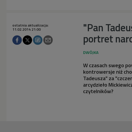
"Pan Tadeus
ostatnia aktualizacja:
11.02.2014 21:00
portret nar
W czasach swego pow
kontrowersje niż cho
Tadeusza" za "czczen
arcydzieło Mickiewi
czytelników?