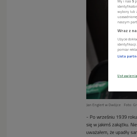
My i nasi
5
p
identyfikat
wybory lub z
uzasadnione
naszym part
Wraz z na
Użycie dokła
identyfikacj
pomiar rekla
Lista part
Ustawieni
Jan Englert w Dwójce
Foto: G
- Po wrześniu 1939 rok
się w jakimś zakątku. Ni
uważałem, że upadły sa