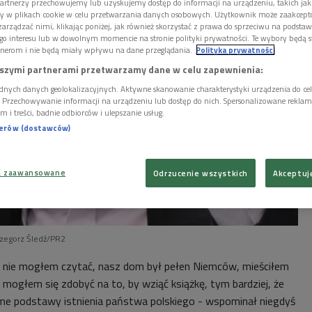
artnerzy przechowujemy lub uzyskujemy dostęp do informacji na urządzeniu, takich jak
ory w plikach cookie w celu przetwarzania danych osobowych. Użytkownik może zaakcep
arządzać nimi, klikając poniżej, jak również skorzystać z prawa do sprzeciwu na podsta
go interesu lub w dowolnym momencie na stronie polityki prywatności. Te wybory będą 
nerom i nie będą miały wpływu na dane przeglądania.
Polityka prywatności
szymi partnerami przetwarzamy dane w celu zapewnienia:
dnych danych geolokalizacyjnych. Aktywne skanowanie charakterystyki urządzenia do ce
i. Przechowywanie informacji na urządzeniu lub dostęp do nich. Spersonalizowane reklamy 
m i treści, badnie odbiorców i ulepszanie usług.
nerów (dostawców)
a zaawansowane
Odrzucenie wszystkich
Akceptuj
rzegorz Śledź/PR2
u nie mogłem czytać, nasz dom był pełen Niemców, mieściłem
e mogłem się zdobyć na to, by wziąć książkę, tym bardziej, że
me podstawy istnienia państwa polskiego - wspominał niegdyś