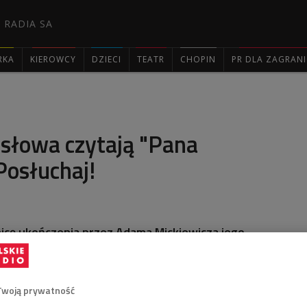
 RADIA SA
RKA
KIEROWCY
DZIECI
TEATR
CHOPIN
PR DLA ZAGRAN

 słowa czytają "Pana
Posłuchaj!
nicę ukończenia przez Adama Mickiewicza jego
 sobotę od świtu do nocy słuchać będziemy
pretacji fragmentów poematu - także z nagrań
Twoją prywatność