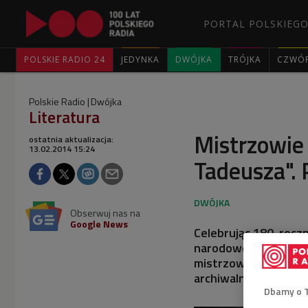
PORTAL POLSKIEGO
POLSKIE RADIO 24
JEDYNKA
DWÓJKA
TRÓJKA
CZWÓ
Polskie Radio
Dwójka
Literatura
Mistrzowie
ostatnia aktualizacja:
13.02.2014 15:24
Tadeusza". 
Obserwuj nas na
Google News
Celebrując 180. rocz
narodowej epopei, w
mistrzowskich inter
archiwalnych.
Dbamy o 