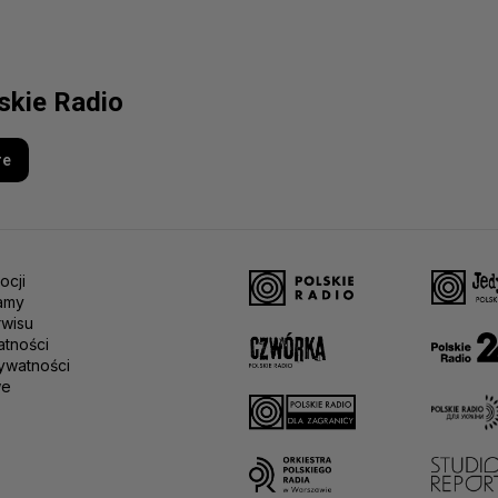
lskie Radio
re
ocji
amy
rwisu
atności
ywatności
we