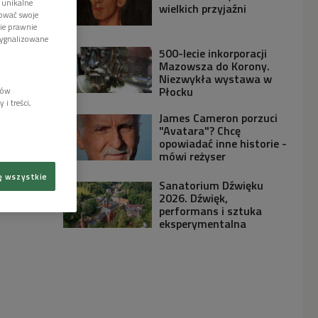
 unikalne
wielkich przyjaźni
tować swoje
wie prawnie
sygnalizowane
500-lecie inkorporacji
Mazowsza do Korony.
Niezwykła wystawa w
Płocku
lów
i treści,
James Cameron porzuci
"Avatara"? Chcę
opowiadać inne historie -
mówi reżyser
ę wszystkie
Sanatorium Dźwięku
2026. Dźwięk,
performans i sztuka
eksperymentalna