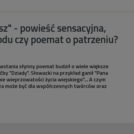
z" - powieść sensacyjna,
odu czy poemat o patrzeniu?
stania słynny poemat budził o wiele większe
ćby "Dziady". Słowacki na przykład ganił "Pana
ie wieprzowatości życia wiejskiego"... A czym
cza może być dla współczesnych twórców oraz