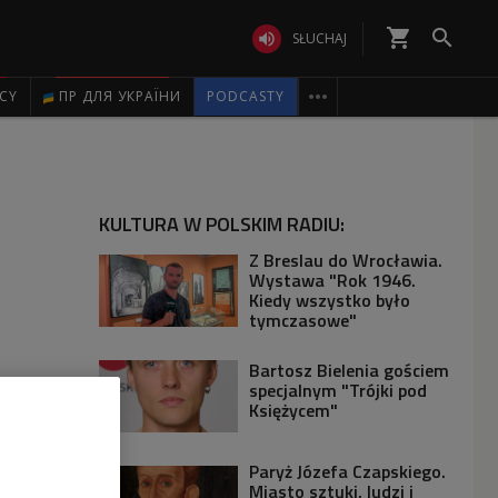
shopping_cart


SŁUCHAJ

ICY
ПР ДЛЯ УКРАЇНИ
PODCASTY
KULTURA W POLSKIM RADIU:
Z Breslau do Wrocławia.
Wystawa "Rok 1946.
Kiedy wszystko było
tymczasowe"
Bartosz Bielenia gościem
specjalnym "Trójki pod
Księżycem"
Paryż Józefa Czapskiego.
Miasto sztuki, ludzi i