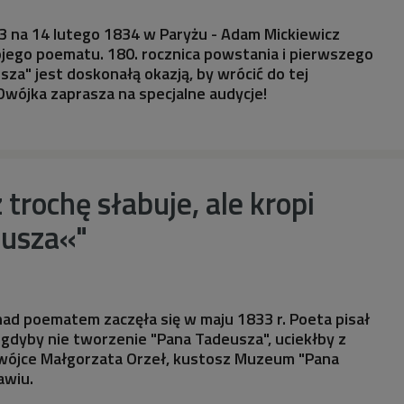
13 na 14 lutego 1834 w Paryżu - Adam Mickiewicz
jego poematu. 180. rocznica powstania i pierwszego
za" jest doskonałą okazją, by wrócić do tej
 Dwójka zaprasza na specjalne audycje!
 trochę słabuje, ale kropi
usza«"
ad poematem zaczęła się w maju 1833 r. Poeta pisał
gdyby nie tworzenie "Pana Tadeusza", uciekłby z
wójce Małgorzata Orzeł, kustosz Muzeum "Pana
awiu.