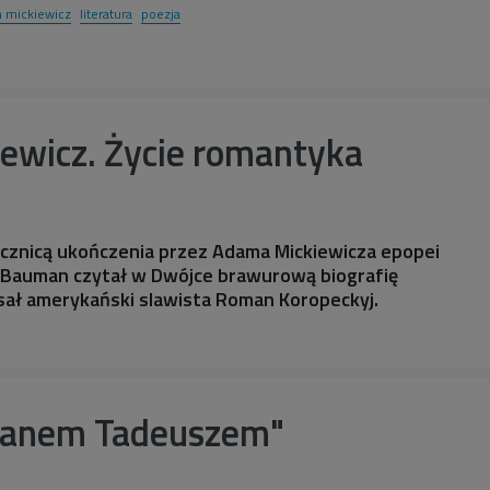
 mickiewicz
literatura
poezja
ewicz. Życie romantyka
ocznicą ukończenia przez Adama Mickiewicza epopei
Bauman czytał w Dwójce brawurową biografię
sał amerykański slawista Roman Koropeckyj.
"Panem Tadeuszem"