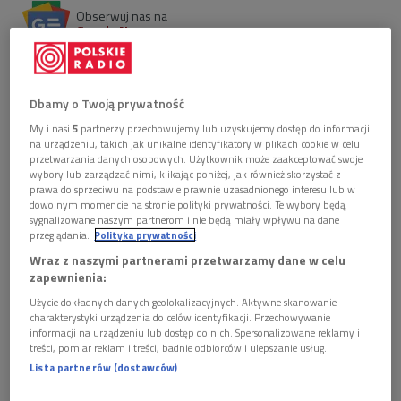
Obserwuj nas na
Google News
2 kwietnia 2009, godz. 18:00
Dbamy o Twoją prywatność
Jan Paweł II przeszedł przez życie otoczony miłością, jakiej
nie zaznał być może żaden z jego poprzedników. I jak
My i nasi
5
partnerzy przechowujemy lub uzyskujemy dostęp do informacji
na urządzeniu, takich jak unikalne identyfikatory w plikach cookie w celu
nikt potrafił hojnie się tą miłością dzielić. Dzisiaj słyszymy, że
przetwarzania danych osobowych. Użytkownik może zaakceptować swoje
katolicy niespecjalnie przejmowali się naukami Jana Pawła II,
wybory lub zarządzać nimi, klikając poniżej, jak również skorzystać z
prawa do sprzeciwu na podstawie prawnie uzasadnionego interesu lub w
ale przynajmniej go kochali. Niekatolicy - przejmowali się tymi
dowolnym momencie na stronie polityki prywatności. Te wybory będą
naukami jeszcze mniej, ale czuli do niego głęboki respekt. Co
sygnalizowane naszym partnerom i nie będą miały wpływu na dane
przeglądania.
Polityka prywatności
dzisiaj pozostało z dziedzictwa Jana Pawła II: kremówki czy
Wraz z naszymi partnerami przetwarzamy dane w celu
encykliki?
zapewnienia:
Na spotkanie z o. prof. Jackiem Salijem, Adamem
Użycie dokładnych danych geolokalizacyjnych. Aktywne skanowanie
charakterystyki urządzenia do celów identyfikacji. Przechowywanie
Szostkiewiczem i Tomaszem Terlikowskim w czwartek o
informacji na urządzeniu lub dostęp do nich. Spersonalizowane reklamy i
18.00 zaprasza Hanna Maria Giza.
treści, pomiar reklam i treści, badnie odbiorców i ulepszanie usług.
Lista partnerów (dostawców)
Zobacz więcej na temat:
adam szostkiewicz
hanna maria giza
jacek salij