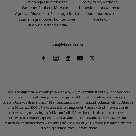
Redakcja Ekumeniczna
Polityka prywatności
Centrum Edukacji Medialnej
Ustawienia prywatności
Agencja Muzyczna Polskiego Radia
Dane osobowe
Studia nagraniowe i koncertowe
Kontakt
Sklep Polskiego Radia
Znajdziesz nas na
Treści, znajdujące się w serwisie polskieradio.pl, w tym wszystkie materiały i ich części oraz
poszczególne elementy samego serwisu mają charakter utworów lub wytworów objętych
ochroną Ustawy z dnia 4 lutego 1994 r. o prawie autorskim i prawach pokrewnych lub Ustawy z
dnia 30 czerwca 2000 r. Prawo własności przemysłowej. Prawa o których mowa w zdaniu
poprzedzającym przysługują Polskiemu Radiu S.A. w likwidacji lub podmiotom trzecim.
Jakiekolwiek kopiowanie, zapisywanie, powielanie, reprodukowanie oraz rozpowszechnianie
materiałów zamieszczonych w serwisie, zarówno w części, jak i w całości jest zabronione bez
uprzedniej pisemnej zgody uprawnionego.