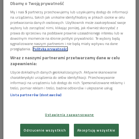
Dbamy o Twoją prywatność
Obserwuj nas na
Google News
My i nasi
5
partnerzy przechowujemy lub uzyskujemy dostęp do informacji
na urządzeniu, takich jak unikalne identyfikatory w plikach cookie w celu
27 października 2009, godz. 14:15
przetwarzania danych osobowych. Użytkownik może zaakceptować swoje
wybory lub zarządzać nimi, klikając poniżej, jak również skorzystać z
prawa do sprzeciwu na podstawie prawnie uzasadnionego interesu lub w
Audycja podejmuje zagadnienia związane z ideą Wolności, jej
dowolnym momencie na stronie polityki prywatności. Te wybory będą
obecnością w sferze publicznej i prywatnej oraz w perspektywie
sygnalizowane naszym partnerom i nie będą miały wpływu na dane
historycznej i perspektywie wyzwań przyszłości.
przeglądania.
Polityka prywatności
Wraz z naszymi partnerami przetwarzamy dane w celu
KULTURA W POLSKIM RADIU:
zapewnienia:
Ewa Sadkowska z "Silesia Film":
Użycie dokładnych danych geolokalizacyjnych. Aktywne skanowanie
jesienią zainaugurujemy Śląski Szlak
charakterystyki urządzenia do celów identyfikacji. Przechowywanie
Filmowy
informacji na urządzeniu lub dostęp do nich. Spersonalizowane reklamy i
treści, pomiar reklam i treści, badnie odbiorców i ulepszanie usług.
Lista partnerów (dostawców)
Profesor Lech Śliwonik laureatem
tytułu Człowiek Słowa 2026
Ustawienia zaawansowane
Szkoła, bunt i pierwsze literackie próby
Odrzucenie wszystkich
Akceptuję wszystkie
Marka Ławrynowicza