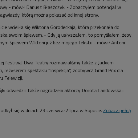
kowy - mówił Dariusz Błaszczyk. - Zobaczyłem potencjał w
gagwiazdy, którą można pokazać od innej strony.
ie wcieliła się Wiktoria Gorodeckaja, która przekonała do
iska swoim śpiewem. - Gdy ją usłyszałem, to pomyślałem, żeby
amym śpiewem Wiktorii już bez mojego tekstu - mówił
Antoni
ej festiwal Dwa Teatry rozmawialiśmy także z Jackiem
, reżyserem spektaklu "Inspekcja", zdobywcą Grand Prix dla
u Telewizji.
ki odwiedzili także nagrodzeni aktorzy Dorota Landowska i
odbył się w dniach 29 czerwca-2 lipca w Sopocie.
Zobacz pełną