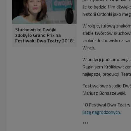
że to będzie film dźwię
historii Ordonki jako me
W rolę tytułową znakomic
Słuchowisko Dwójki
siebie twórców słuchow
zdobyło Grand Prix na
zrobić słuchowisko z s
Festiwalu Dwa Teatry 2018!
Winch.
W audycji podsumowując
Raginisem Królikiewiczem
najlepszej produkcji Teatr
Festiwalowe studio Dwój
Mariusz Bonaszewski.
18 Festiwal Dwa Teatry 
listę nagrodzonych.
***