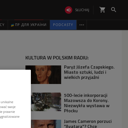
shopping_cart


SŁUCHAJ

ICY
ПР ДЛЯ УКРАЇНИ
PODCASTY
KULTURA W POLSKIM RADIU:
Paryż Józefa Czapskiego.
Miasto sztuki, ludzi i
wielkich przyjaźni
500-lecie inkorporacji
Mazowsza do Korony.
 unikalne
Niezwykła wystawa w
tować swoje
Płocku
wie prawnie
sygnalizowane
James Cameron porzuci
"Avatara"? Chcę