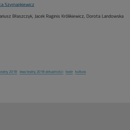
ta Szymankiewicz
riusz Błaszczyk, Jacek Raginis Królikiewicz, Dorota Landowska
teatry 2018
dwa teatry 2018 aktualności
teatr
kultura