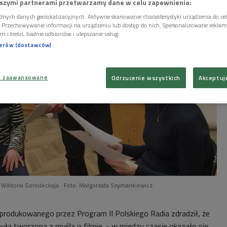
szymi partnerami przetwarzamy dane w celu zapewnienia:
dnych danych geolokalizacyjnych. Aktywne skanowanie charakterystyki urządzenia do ce
i. Przechowywanie informacji na urządzeniu lub dostęp do nich. Spersonalizowane reklamy 
m i treści, badnie odbiorców i ulepszanie usług.
nerów (dostawców)
a zaawansowane
Odrzucenie wszystkich
Akceptuj
k, Wiktoria Gorodeckaja
Foto: Małgorzata Szymankiewicz
rodukowanego przez Program II Polskiego Radia zdradził, że
ła tworzona z myślą o filmie. - w między czasie okazało się,