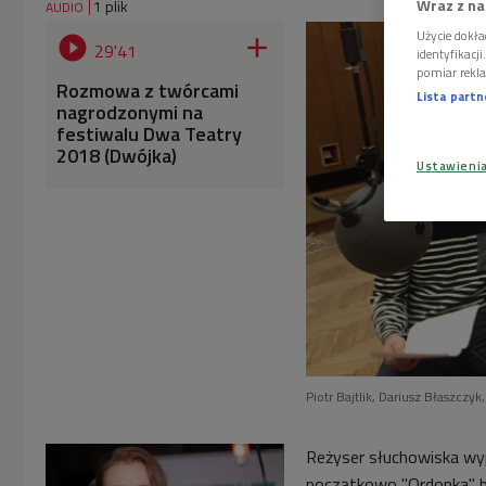
Wraz z na
1 plik
AUDIO
Użycie dokła


29'41
identyfikacj
pomiar rekla
Rozmowa z twórcami
Lista part
nagrodzonymi na
festiwalu Dwa Teatry
2018 (Dwójka)
Ustawieni
Piotr Bajtlik, Dariusz Błaszczy
Reżyser słuchowiska wyp
początkowo "Ordonka" by