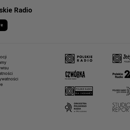
lskie Radio
re
ocji
amy
rwisu
atności
ywatności
we