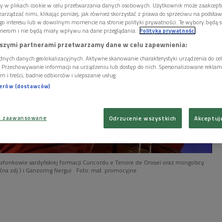
ory w plikach cookie w celu przetwarzania danych osobowych. Użytkownik może zaakcep
arządzać nimi, klikając poniżej, jak również skorzystać z prawa do sprzeciwu na podsta
go interesu lub w dowolnym momencie na stronie polityki prywatności. Te wybory będą 
nerom i nie będą miały wpływu na dane przeglądania.
Polityka prywatności
szymi partnerami przetwarzamy dane w celu zapewnienia:
dnych danych geolokalizacyjnych. Aktywne skanowanie charakterystyki urządzenia do ce
i. Przechowywanie informacji na urządzeniu lub dostęp do nich. Spersonalizowane reklamy 
m i treści, badnie odbiorców i ulepszanie usług.
nerów (dostawców)
a zaawansowane
Odrzucenie wszystkich
Akceptuj
łonkowie sardyńskiej formacji Cuncordu e Tenore de Orosei oraz mongolscy
(na zdj.) i Ganzoring Nergui
Foto: mat. promocyjne