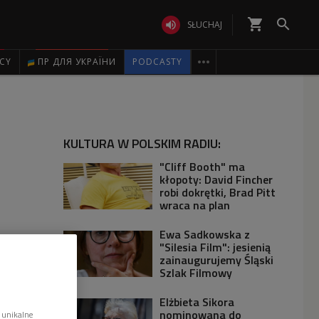
shopping_cart


SŁUCHAJ

ICY
ПР ДЛЯ УКРАЇНИ
PODCASTY
KULTURA W POLSKIM RADIU:
"Cliff Booth" ma
kłopoty: David Fincher
robi dokrętki, Brad Pitt
wraca na plan
Ewa Sadkowska z
"Silesia Film": jesienią
zainaugurujemy Śląski
Szlak Filmowy
Elżbieta Sikora
nominowana do
 unikalne