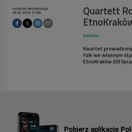
Quartett Ro
ostatnia aktualizacja:
29.07.2015 17:00
EtnoKrakó
Kwartet prowadzony
folk we własnym sty
EtnoKraków (09 lipca 
Pobierz aplikację Po