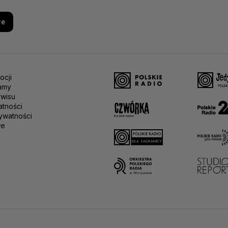
re
ocji
amy
rwisu
atności
ywatności
we