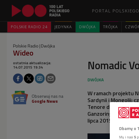
PORTAL POLSKIEGO
POLSKIE RADIO 24
JEDYNKA
DWÓJKA
TRÓJKA
CZWÓ
Polskie Radio
Dwójka
Wideo
Nomadic Vo
ostatnia aktualizacja:
14.07.2015 19:34
W ramach projektu No
Obserwuj nas na
Sardynii i Mongolii: 
Google News
Tenore de Orosei ora
Ganzoring Nergui. Z
lipca 2015, kościół ś
Dbamy o 
My i nasi
5
p