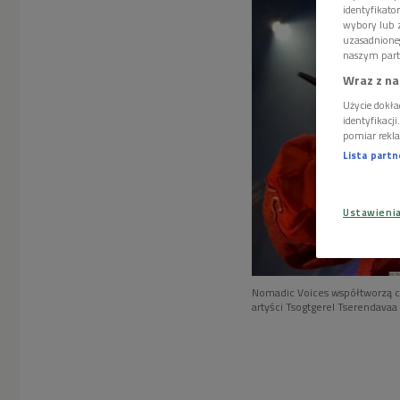
identyfikat
wybory lub z
uzasadnione
naszym part
Wraz z na
Użycie dokła
identyfikacj
pomiar rekla
Lista part
Ustawieni
Nomadic Voices współtworzą cz
artyści Tsogtgerel Tserendavaa 