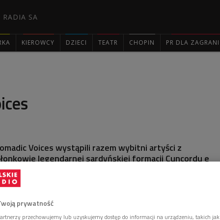
 RADIA SA
RKA
KIEROWCY
DZIECI
TEATR
CHOPIN
PR DLA ZAGRAN

ices
madic Voices wystąpili razem wybitni artyści z
członkowie legendarnej sardyńskiej formacji Cuncordu e
z mongolscy artyści Tsogtgerel Tserendavaa i
obacz ich występ podczas festiwalu EtnoKraków (9
w. Katarzyny)
Twoją prywatność
artnerzy przechowujemy lub uzyskujemy dostęp do informacji na urządzeniu, takich jak