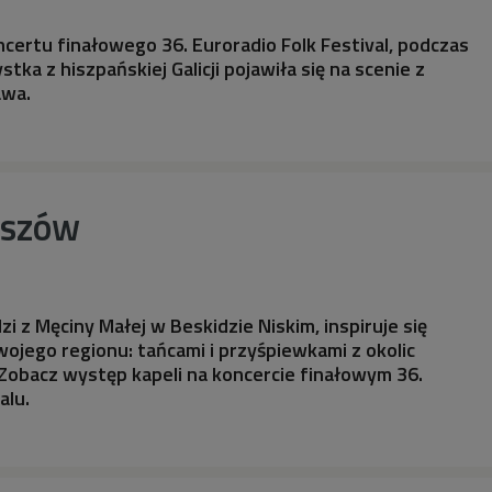
ncertu finałowego 36. Euroradio Folk Festival, podczas
tka z hiszpańskiej Galicji pojawiła się na scenie z
awa.
iszów
i z Męciny Małej w Beskidzie Niskim, inspiruje się
ojego regionu: tańcami i przyśpiewkami z okolic
 Zobacz występ kapeli na koncercie finałowym 36.
alu.