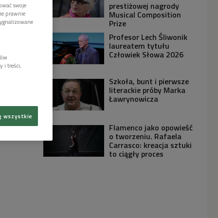
prestiżowej nagrody
tować swoje
Musical Composition
wie prawnie
sygnalizowane
Prize
Profesor Lech Śliwonik
laureatem tytułu
Człowiek Słowa 2026
lów
i treści,
Szkoła, bunt i pierwsze
literackie próby Marka
Ławrynowicza
ę wszystkie
Flamenco jako opowieść
o tworzeniu. Rafaela
Carrasco: kreacja sztuki
to ciągły proces