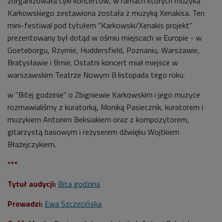
zorganizowała cykl koncertów, w ramach których muzyka
Karkowskiego zestawiona została z muzyką Xenakisa. Ten
mini-festiwal pod tytułem "Karkowski/Xenakis projekt"
prezentowany był dotąd w ośmiu miejscach w Europie - w
Goeteborgu, Rzymie, Huddersfield, Poznaniu, Warszawie,
Bratysławie i Brnie. Ostatni koncert miał miejsce w
warszawskim Teatrze Nowym 8 listopada tego roku.
w "Bitej godzinie" o Zbigniewie Karkowskim i jego muzyce
rozmawialiśmy z kuratorką, Moniką Pasiecznik, kuratorem i
muzykiem Antonim Beksiakiem oraz z kompozytorem,
gitarzystą basowym i reżyserem dźwięku Wojtkiem
Błażejczykiem.
***
Tytuł audycji:
Bita godzina
Prowadzi:
Ewa Szczecińska