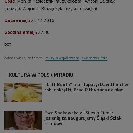
Gość:
Monika Pasiecznik (muzykolożka), Antoni Beksiak
(muzyk), Wojciech Błażejczyk (reżyser dźwięku)
Data emisji:
25.11.2016
Godzina emisji:
22.30
bch
Zobacz więcej na temat:
muzyka współczesna
ewa szczecińska
KULTURA W POLSKIM RADIU:
"Cliff Booth" ma kłopoty: David Fincher
robi dokrętki, Brad Pitt wraca na plan
Ewa Sadkowska z "Silesia Film":
jesienią zainaugurujemy Śląski Szlak
Filmowy