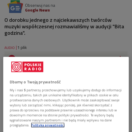
Obserwuj nas na
Google News
O dorobku jednego z najciekawszych twórców
muzyki współczesnej rozmawialiśmy w audycji "Bita
godzina".
1 plik
AUDIO


61'20
Wspomnienie o Zbigniewie Karkowskim (Bita
godzina/Dwójka)
Dbamy o Twoją prywatność
My i nasi
5
partnerzy przechowujemy lub uzyskujemy dostęp do informacji
na urządzeniu, takich jak unikalne identyfikatory w plikach cookie w celu
przetwarzania danych osobowych. Użytkownik może zaakceptować swoje
wybory lub zarządzać nimi, klikając poniżej, jak również skorzystać z
prawa do sprzeciwu na podstawie prawnie uzasadnionego interesu lub w
dowolnym momencie na stronie polityki prywatności. Te wybory będą
sygnalizowane naszym partnerom i nie będą miały wpływu na dane
przeglądania.
Polityka prywatności