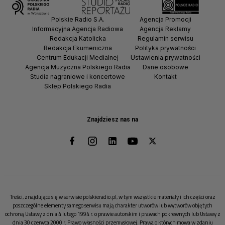
Polskie Radio S.A.
Agencja Promocji
Informacyjna Agencja Radiowa
Agencja Reklamy
Redakcja Katolicka
Regulamin serwisu
Redakcja Ekumeniczna
Polityka prywatności
Centrum Edukacji Medialnej
Ustawienia prywatności
Agencja Muzyczna Polskiego Radia
Dane osobowe
Studia nagraniowe i koncertowe
Kontakt
Sklep Polskiego Radia
Znajdziesz nas na
Treści, znajdujące się w serwisie polskieradio.pl, w tym wszystkie materiały i ich części oraz
poszczególne elementy samego serwisu mają charakter utworów lub wytworów objętych
ochroną Ustawy z dnia 4 lutego 1994 r. o prawie autorskim i prawach pokrewnych lub Ustawy z
dnia 30 czerwca 2000 r. Prawo własności przemysłowej. Prawa o których mowa w zdaniu