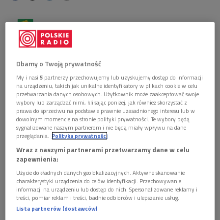
Obserwuj nas na
Google News
W cyklu Powieść w Teatrze Wyobraźni premiera
słuchowiska wg. znakomitego opowiadania Franza
Dbamy o Twoją prywatność
Kafki pt.: Proces w najnowszym polskim przekładzie
My i nasi
5
partnerzy przechowujemy lub uzyskujemy dostęp do informacji
Jakuba Ekiera i w adaptacji radiowej Witolda Malesy.
na urządzeniu, takich jak unikalne identyfikatory w plikach cookie w celu
Reżyseria Jana Warenyci, w roli Józefa K. - Grzegorz
przetwarzania danych osobowych. Użytkownik może zaakceptować swoje
wybory lub zarządzać nimi, klikając poniżej, jak również skorzystać z
Kwiecień.
prawa do sprzeciwu na podstawie prawnie uzasadnionego interesu lub w
dowolnym momencie na stronie polityki prywatności. Te wybory będą
sygnalizowane naszym partnerom i nie będą miały wpływu na dane
5 grudnia 2009, godz.18:00
przeglądania.
Polityka prywatności
Wraz z naszymi partnerami przetwarzamy dane w celu
Franz Kafka (1883-1924) to jeden z najbardziej fascynujących
zapewnienia:
pisarzy XX wieku. Za jego życia ukazała się zaledwie część
Użycie dokładnych danych geolokalizacyjnych. Aktywne skanowanie
opowiadań i fragmenty niedokończonej powieści
Ameryka
. Po
charakterystyki urządzenia do celów identyfikacji. Przechowywanie
informacji na urządzeniu lub dostęp do nich. Spersonalizowane reklamy i
śmierci autora jego przyjaciel Max Brod, wbrew woli zmarłego,
treści, pomiar reklam i treści, badnie odbiorców i ulepszanie usług.
opublikował kolejno
Proces
,
Zamek
i
Amerykę
oraz inne
Lista partnerów (dostawców)
utwory. „W którąkolwiek spojrzeć stronę ,mrok”- tak