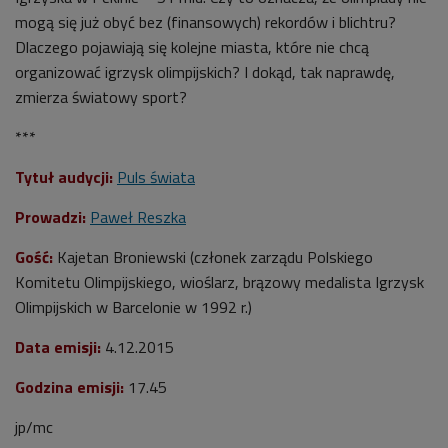
mogą się już obyć bez (finansowych) rekordów i blichtru?
Dlaczego pojawiają się kolejne miasta, które nie chcą
organizować igrzysk olimpijskich? I dokąd, tak naprawdę,
zmierza światowy sport?
***
Tytuł audycji:
Puls świata
Prowadzi:
Paweł Reszka
Gość:
Kajetan Broniewski (członek zarządu Polskiego
Komitetu Olimpijskiego, wioślarz, brązowy medalista Igrzysk
Olimpijskich w Barcelonie w 1992 r.)
Data emisji:
4.12.2015
Godzina emisji:
17.45
jp/mc