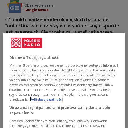
Obserwuj nas na
Google News
- Z punktu widzenia idei olimpijskich barona de
Coubertina wiele rzeczy we współczesnym sporcie
jest nagannych. Ale trzeba zauważać też sprawy
pozytywne – przekonywał w "Pulsie świata" Kajetan
Broniewski.
Dbamy o Twoją prywatność
1 plik
AUDIO
My i nasi
5
partnerzy przechowujemy lub uzyskujemy dostęp do informacji


11'28
na urządzeniu, takich jak unikalne identyfikatory w plikach cookie w celu
przetwarzania danych osobowych. Użytkownik może zaakceptować swoje
Idee olimpijskie w świecie komercji. Z Kajetanem
wybory lub zarządzać nimi, klikając poniżej, jak również skorzystać z
prawa do sprzeciwu na podstawie prawnie uzasadnionego interesu lub w
Broniewskim rozmawia Paweł Reszka (Puls
dowolnym momencie na stronie polityki prywatności. Te wybory będą
świata)
sygnalizowane naszym partnerom i nie będą miały wpływu na dane
przeglądania.
Polityka prywatności
Wraz z naszymi partnerami przetwarzamy dane w celu
zapewnienia:
Użycie dokładnych danych geolokalizacyjnych. Aktywne skanowanie
charakterystyki urządzenia do celów identyfikacji. Przechowywanie