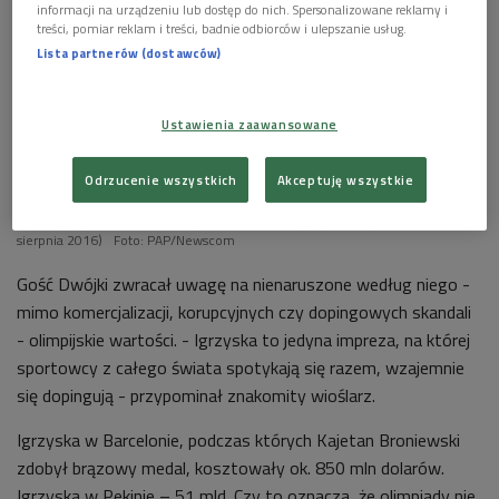
informacji na urządzeniu lub dostęp do nich. Spersonalizowane reklamy i
treści, pomiar reklam i treści, badnie odbiorców i ulepszanie usług.
Lista partnerów (dostawców)
Ustawienia zaawansowane
Odrzucenie wszystkich
Akceptuję wszystkie
Koła olimpijskie w Madureira Park w Rio de Janeiro. To brazylijskie miasto
będzie gospodarzem najbliższych XXXI Letnich Igrzysk Olimpijskich (5-21
sierpnia 2016)
Foto: PAP/Newscom
Gość Dwójki zwracał uwagę na nienaruszone według niego -
mimo komercjalizacji, korupcyjnych czy dopingowych skandali
- olimpijskie wartości. - Igrzyska to jedyna impreza, na której
sportowcy z całego świata spotykają się razem, wzajemnie
się dopingują - przypominał znakomity wioślarz.
Igrzyska w Barcelonie, podczas których Kajetan Broniewski
zdobył brązowy medal, kosztowały ok. 850 mln dolarów.
Igrzyska w Pekinie – 51 mld. Czy to oznacza, że olimpiady nie