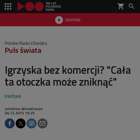
shopping_cart


SŁUCHAJ

Polskie Radio
Dwójka
Puls świata
Igrzyska bez komercji? "Cała
ta otoczka może zniknąć"
ostatnia aktualizacja:
04.12.2015 19:25