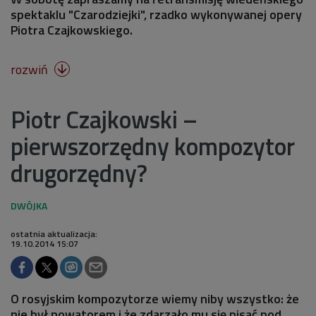
spektaklu "Czarodziejki", rzadko wykonywanej opery
Piotra Czajkowskiego.
rozwiń

Piotr Czajkowski –
pierwszorzędny kompozytor
drugorzędny?
ostatnia aktualizacja:
19.10.2014 15:07
O rosyjskim kompozytorze wiemy niby wszystko: że
nie był nowatorem i że zdarzało mu się pisać pod