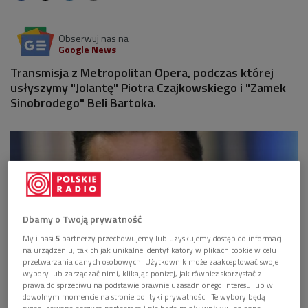
Obserwuj nas na
Google News
Transmisja z Metropolitan Opera, podczas której
usłyszymy "Jolantę" Piotra Czajkowskiego i "Zamek
Sinobrodego" Beli Bartoka.
Dbamy o Twoją prywatność
My i nasi
5
partnerzy przechowujemy lub uzyskujemy dostęp do informacji
na urządzeniu, takich jak unikalne identyfikatory w plikach cookie w celu
przetwarzania danych osobowych. Użytkownik może zaakceptować swoje
wybory lub zarządzać nimi, klikając poniżej, jak również skorzystać z
prawa do sprzeciwu na podstawie prawnie uzasadnionego interesu lub w
dowolnym momencie na stronie polityki prywatności. Te wybory będą
Piotr Beczała (na zdj.) wystąpi w "Jolancie" Piotra Czajkowskiego m.in. u boku