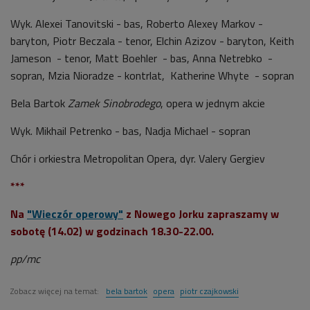
Wyk. Alexei Tanovitski - bas, Roberto Alexey Markov -
baryton, Piotr Beczala - tenor, Elchin Azizov - baryton, Keith
Jameson - tenor, Matt Boehler - bas, Anna Netrebko -
sopran, Mzia Nioradze - kontrlat, Katherine Whyte - sopran
Bela Bartok
Zamek Sinobrodego
, opera w jednym akcie
Wyk. Mikhail Petrenko - bas, Nadja Michael - sopran
Chór i orkiestra Metropolitan Opera, dyr. Valery Gergiev
***
Na
"Wieczór operowy"
z Nowego Jorku zapraszamy w
sobotę (14.02) w godzinach 18.30-22.00.
pp/mc
Zobacz więcej na temat:
bela bartok
opera
piotr czajkowski