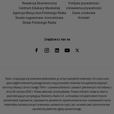
Redakcja Ekumeniczna
Polityka prywatności
Centrum Edukacji Medialnej
Ustawienia prywatności
Agencja Muzyczna Polskiego Radia
Dane osobowe
Studia nagraniowe i koncertowe
Kontakt
Sklep Polskiego Radia
Znajdziesz nas na
Treści, znajdujące się w serwisie polskieradio.pl, w tym wszystkie materiały i ich części oraz
poszczególne elementy samego serwisu mają charakter utworów lub wytworów objętych
ochroną Ustawy z dnia 4 lutego 1994 r. o prawie autorskim i prawach pokrewnych lub Ustawy z
dnia 30 czerwca 2000 r. Prawo własności przemysłowej. Prawa o których mowa w zdaniu
poprzedzającym przysługują Polskiemu Radiu S.A. w likwidacji lub podmiotom trzecim.
Jakiekolwiek kopiowanie, zapisywanie, powielanie, reprodukowanie oraz rozpowszechnianie
materiałów zamieszczonych w serwisie, zarówno w części, jak i w całości jest zabronione bez
uprzedniej pisemnej zgody uprawnionego.