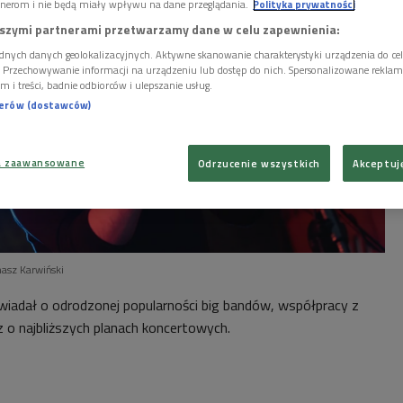
nerom i nie będą miały wpływu na dane przeglądania.
Polityka prywatności
szymi partnerami przetwarzamy dane w celu zapewnienia:
dnych danych geolokalizacyjnych. Aktywne skanowanie charakterystyki urządzenia do ce
i. Przechowywanie informacji na urządzeniu lub dostęp do nich. Spersonalizowane reklamy 
m i treści, badnie odbiorców i ulepszanie usług.
nerów (dostawców)
a zaawansowane
Odrzucenie wszystkich
Akceptuj
asz Karwiński
iadał o odrodzonej popularności big bandów, współpracy z
 o najbliższych planach koncertowych.