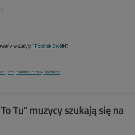
yk
owany w audycji
"Poranek Dwójki
".
band
jazz
tomasz obertyn
warszawa
To Tu" muzycy szukają się na