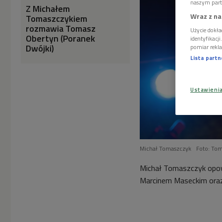
naszym part
Z Michałem
Wraz z na
Tomaszczykiem
rozmawia Tomasz
Użycie dokła
Obertyn (Poranek
identyfikacj
Dwójki)
pomiar rekla
Lista part
Ustawieni
Michał Tomaszczyk
Foto: Tom
Michał Tomaszczyk opow
Marcinem Maseckim oraz