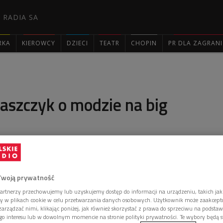
 RADIA SA
RKA
KIEROWCY
DZIECI
TEATR
CHOPIN
PR DLA ZAGRAN

aszczyk o modzie na big
odwiedził nas niezależny muzyk warszawski,
Twoją prywatność
l kwartetu "Biotone" i Big Bandu "Konglomerat".
artnerzy przechowujemy lub uzyskujemy dostęp do informacji na urządzeniu, takich jak
ory w plikach cookie w celu przetwarzania danych osobowych. Użytkownik może zaakcep
arządzać nimi, klikając poniżej, jak również skorzystać z prawa do sprzeciwu na podsta
go interesu lub w dowolnym momencie na stronie polityki prywatności. Te wybory będą 