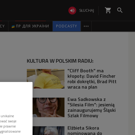
shopping_cart


SŁUCHAJ

ICY
ПР ДЛЯ УКРАЇНИ
PODCASTY
KULTURA W POLSKIM RADIU:
"Cliff Booth" ma
kłopoty: David Fincher
robi dokrętki, Brad Pitt
wraca na plan
Ewa Sadkowska z
"Silesia Film": jesienią
zainaugurujemy Śląski
Szlak Filmowy
 unikalne
tować swoje
wie prawnie
Elżbieta Sikora
sygnalizowane
nominowana do