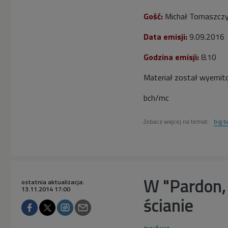
Gość:
Michał Tomaszcz
Data emisji:
9.09.2016
Godzina emisji:
8.10
Materiał został wyemit
bch/mc
Zobacz więcej na temat:
big 
W "Pardon, 
ostatnia aktualizacja:
13.11.2014 17:00
ścianie