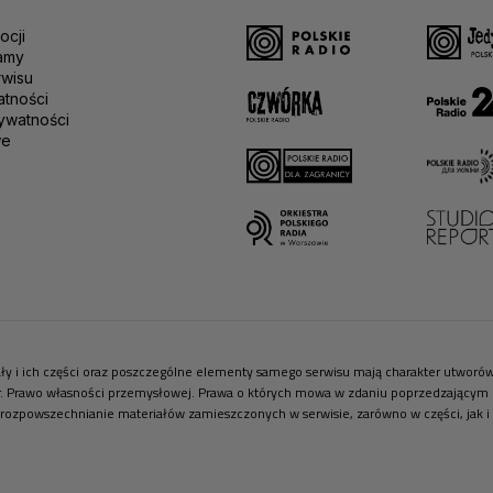
ocji
amy
rwisu
atności
ywatności
we
riały i ich części oraz poszczególne elementy samego serwisu mają charakter utwor
r. Prawo własności przemysłowej. Prawa o których mowa w zdaniu poprzedzającym pr
 rozpowszechnianie materiałów zamieszczonych w serwisie, zarówno w części, jak i