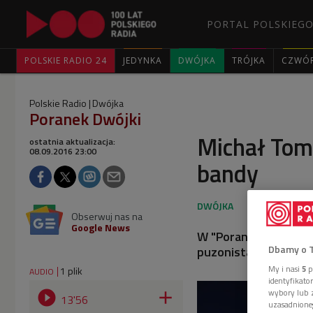
PORTAL POLSKIEGO
POLSKIE RADIO 24
JEDYNKA
DWÓJKA
TRÓJKA
CZWÓ
Polskie Radio
Dwójka
Poranek Dwójki
Michał Tom
ostatnia aktualizacja:
08.09.2016 23:00
bandy
Obserwuj nas na
Google News
W "Poranku Dwójki" 
Dbamy o 
puzonista, założycie
My i nasi
5
p
1 plik
AUDIO
identyfikat
wybory lub z


13'56
uzasadnione