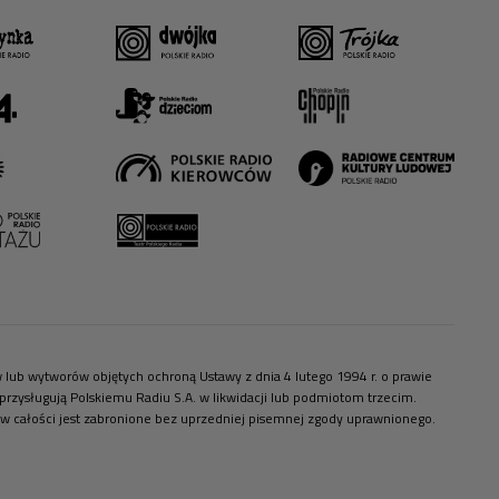
ów lub wytworów objętych ochroną Ustawy z dnia 4 lutego 1994 r. o prawie
zysługują Polskiemu Radiu S.A. w likwidacji lub podmiotom trzecim.
 w całości jest zabronione bez uprzedniej pisemnej zgody uprawnionego.