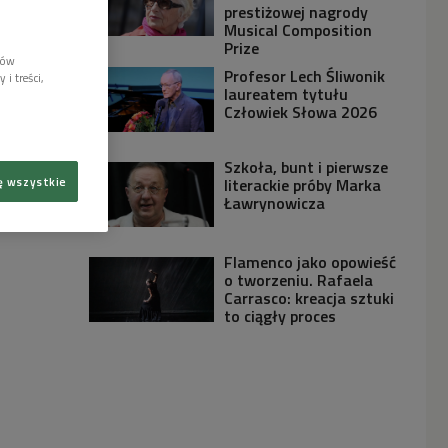
prestiżowej nagrody
Musical Composition
Prize
lów
Profesor Lech Śliwonik
i treści,
laureatem tytułu
Człowiek Słowa 2026
Szkoła, bunt i pierwsze
literackie próby Marka
ę wszystkie
Ławrynowicza
Flamenco jako opowieść
o tworzeniu. Rafaela
Carrasco: kreacja sztuki
to ciągły proces