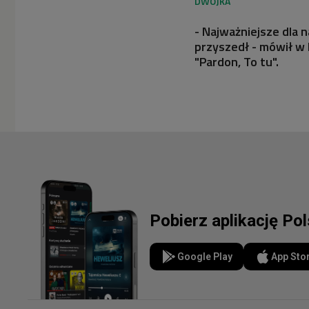
- Najważniejsze dla 
przyszedł - mówił w
"Pardon, To tu".
Pobierz aplikację Po
Google Play
App Sto