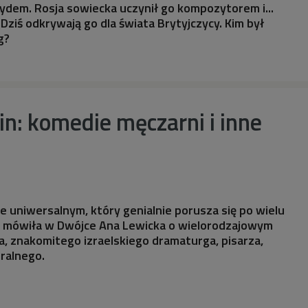
 Żydem. Rosja sowiecka uczynił go kompozytorem i...
Dziś odkrywają go dla świata Brytyjczycy. Kim był
g?
n: komedie męczarni i inne
ie uniwersalnym, który genialnie porusza się po wielu
 – mówiła w Dwójce Ana Lewicka o wielorodzajowym
a, znakomitego izraelskiego dramaturga, pisarza,
tralnego.