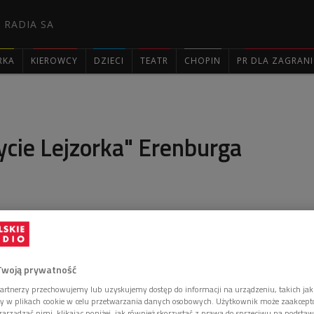
 RADIA SA
RKA
KIEROWCY
DZIECI
TEATR
CHOPIN
PR DLA ZAGRAN

ycie Lejzorka" Erenburga
zorze ze słuchowiskiem" zapraszamy na drugą część
wieści Ilji Erenburga pt. "Burzliwie życie Lejzorka
cji Elżbiety Łukomskiej i reżyserii radiowej Janusza
Twoją prywatność
artnerzy przechowujemy lub uzyskujemy dostęp do informacji na urządzeniu, takich jak
ory w plikach cookie w celu przetwarzania danych osobowych. Użytkownik może zaakcep
arządzać nimi, klikając poniżej, jak również skorzystać z prawa do sprzeciwu na podsta