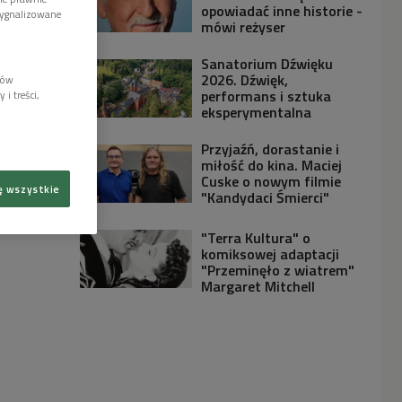
opowiadać inne historie -
sygnalizowane
mówi reżyser
Sanatorium Dźwięku
2026. Dźwięk,
lów
performans i sztuka
i treści,
eksperymentalna
Przyjaźń, dorastanie i
miłość do kina. Maciej
Cuske o nowym filmie
ę wszystkie
"Kandydaci Śmierci"
"Terra Kultura" o
komiksowej adaptacji
"Przeminęło z wiatrem"
Margaret Mitchell