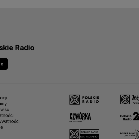
lskie Radio
re
ocji
amy
rwisu
atności
ywatności
we