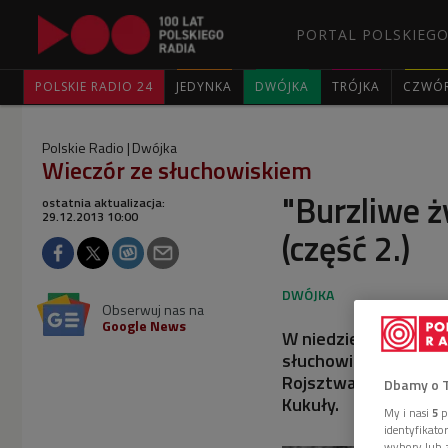
PORTAL POLSKIEGO
POLSKIE RADIO 24
JEDYNKA
DWÓJKA
TRÓJKA
CZWÓ
Polskie Radio
Dwójka
Wieczór ze słuchowiskiem
"Burzliwe ż
ostatnia aktualizacja:
29.12.2013 10:00
(część 2.)
Obserwuj nas na
Google News
W niedzielnym "Wiec
słuchowiska według po
Rojsztwańca" w adapta
Dbamy o 
Kukuły.
My i nasi
5
p
identyfikat
wybory lub z