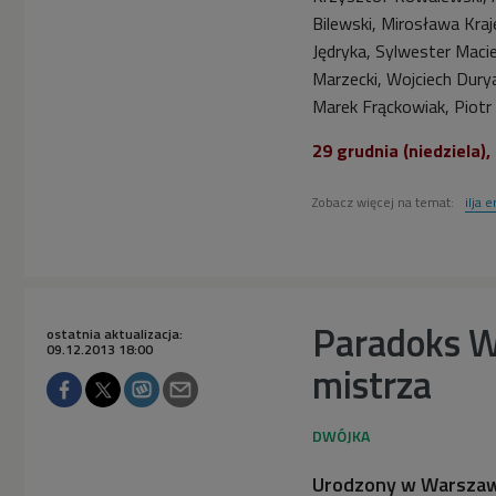
Bilewski, Mirosława Kra
Jędryka, Sylwester Macie
Marzecki, Wojciech Dury
Marek Frąckowiak, Piotr
29 grudnia (niedziela),
Zobacz więcej na temat:
ilja 
Paradoks W
ostatnia aktualizacja:
09.12.2013 18:00
mistrza
Urodzony w Warszawi