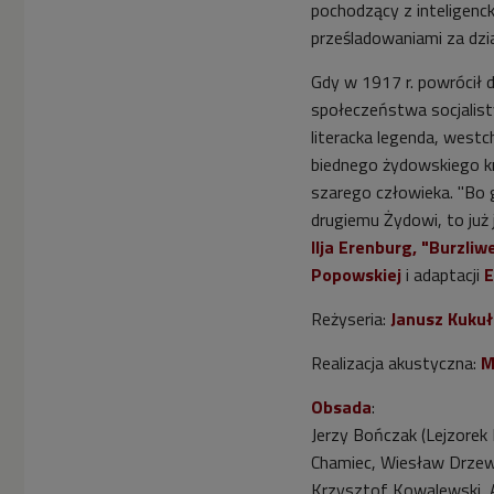
pochodzący z inteligencki
prześladowaniami za dzia
Gdy w 1917 r. powrócił d
społeczeństwa socjalist
literacka legenda, west
biednego żydowskiego kra
szarego człowieka. "Bo 
drugiemu Żydowi, to już 
Ilja Erenburg, "Burzli
Popowskiej
i adaptacji
E
Reżyseria:
Janusz Kuku
Realizacja akustyczna:
M
Obsada
:
Jerzy Bończak (Lejzorek
Chamiec, Wiesław Drzewi
Krzysztof Kowalewski, 