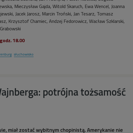
jewska, Mieczysław Gajda, Witold Skaruch, Ewa Wencel, Joanna
jewski, Jacek Jarosz, Marcin Troński, Jan Tesarz, Tomasz
asz, Krzysztof Chamiec, Andzej Fedorowicz, Wacław Szklarski,
 Grabowski
 godz. 18.00
erenburg
słuchowisko
ajnberga: potrójna tożsamość
e, miał zostać wybitnym chopinistą. Amerykanie nie