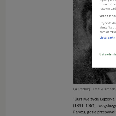
uzasadnione
naszym part
Wraz z na
Użycie dokła
identyfikacj
pomiar rekla
Lista part
Ustawieni
Ilja Erenburg
Foto: Wikimedia
"Burzliwe życie Lejzorka
(1891-1967), rosyjskiego
Paryżu, gdzie przebywał 