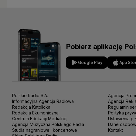
Pobierz aplikację Po
Google Play
App Sto
Polskie Radio S.A.
Agencja Prom
Informacyjna Agencja Radiowa
Agencja Rekl
Redakcja Katolicka
Regulamin se
Redakcja Ekumeniczna
Polityka pryw
Centrum Edukacji Medialnej
Ustawienia pr
Agencja Muzyczna Polskiego Radia
Dane osobo
Studia nagraniowe i koncertowe
Kontakt
Sklep Polskiego Radia