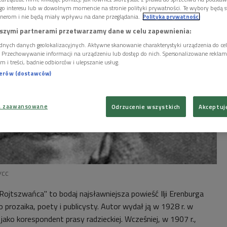
go interesu lub w dowolnym momencie na stronie polityki prywatności. Te wybory będą 
nerom i nie będą miały wpływu na dane przeglądania.
Polityka prywatności
szymi partnerami przetwarzamy dane w celu zapewnienia:
dnych danych geolokalizacyjnych. Aktywne skanowanie charakterystyki urządzenia do ce
i. Przechowywanie informacji na urządzeniu lub dostęp do nich. Spersonalizowane reklamy 
m i treści, badnie odbiorców i ulepszanie usług.
nerów (dostawców)
a zaawansowane
Odrzucenie wszystkich
Akceptuj
/CC
 Rojtszwańca" to bodaj najsławniejsza powieść Ilji Erenburga
 prozaika, poety i publicysty. Autor wydał ją w 1928 r. w
jako korespondent prasy radzieckiej. Wcześniej, w 1907 r.,