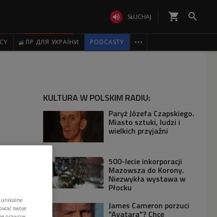
shopping_cart


SŁUCHAJ

ICY
ПР ДЛЯ УКРАЇНИ
PODCASTY
KULTURA W POLSKIM RADIU:
Paryż Józefa Czapskiego.
Miasto sztuki, ludzi i
wielkich przyjaźni
500-lecie inkorporacji
Mazowsza do Korony.
Niezwykła wystawa w
Płocku
 unikalne
James Cameron porzuci
tować swoje
"Avatara"? Chcę
wie prawnie