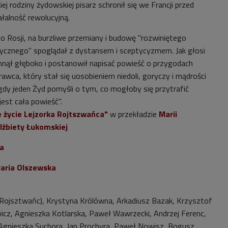
ej rodziny żydowskiej pisarz schronił się we Francji przed
łalność rewolucyjną.
o Rosji, na burzliwe przemiany i budowę "rozwiniętego
ycznego" spoglądał z dystansem i sceptycyzmem. Jak głosi
chnął głęboko i postanowił napisać powieść o przygodach
wca, który stał się uosobieniem niedoli, goryczy i mądrości
gdy jeden Żyd pomyśli o tym, co mogłoby się przytrafić
jest cała powieść".
we życie Lejzorka Rojtszwańca"
w przekładzie
Marii
lżbiety Łukomskiej
ła
aria Olszewska
 Rojsztwańc), Krystyna Królówna, Arkadiusz Bazak, Krzysztof
cz, Agnieszka Kotlarska, Paweł Wawrzecki, Andrzej Ferenc,
Agnieszka Suchora, Jan Prochyra, Paweł Nowisz, Bogusz