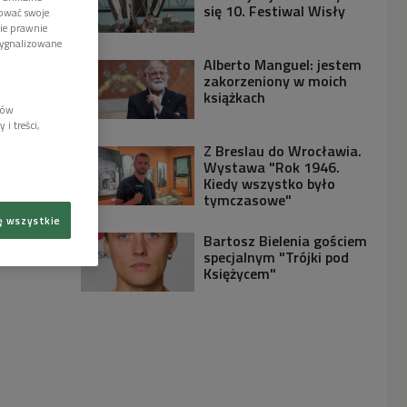
się 10. Festiwal Wisły
tować swoje
wie prawnie
sygnalizowane
Alberto Manguel: jestem
zakorzeniony w moich
książkach
lów
i treści,
Z Breslau do Wrocławia.
Wystawa "Rok 1946.
Kiedy wszystko było
tymczasowe"
ę wszystkie
Bartosz Bielenia gościem
specjalnym "Trójki pod
Księżycem"