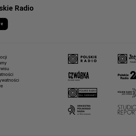
lskie Radio
re
ocji
amy
rwisu
atności
ywatności
we