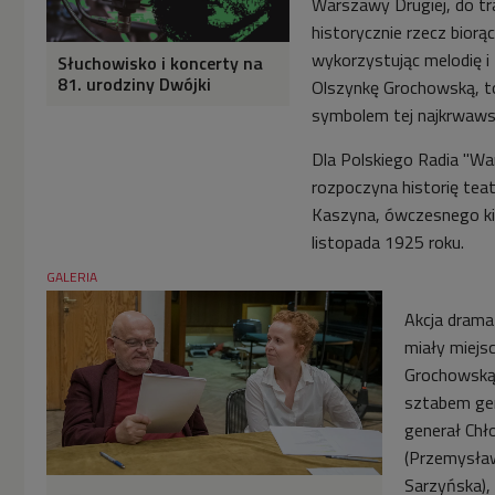
Warszawy Drugiej, do tr
historycznie rzecz biorą
wykorzystując melodię i 
Słuchowisko i koncerty na
81. urodziny Dwójki
Olszynkę Grochowską, t
symbolem tej najkrwaws
Dla Polskiego Radia "Wa
rozpoczyna historię tea
Kaszyna, ówczesnego ki
listopada 1925 roku.
GALERIA
Akcja dramat
miały miejs
Grochowską,
sztabem gene
generał Chło
(Przemysław
Sarzyńska),