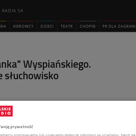
 RADIA SA
RKA
KIEROWCY
DZIECI
TEATR
CHOPIN
PR DLA ZAGRAN

nka" Wyspiańskiego.
 słuchowisko
Dwójki, zapraszamy do wysłuchania radiowej adaptacji
Wyspiańskiego w reżyserii Wawrzyńca
olach głównych Adam Ferency i Przemysław Bluszcz.
Twoją prywatność
artnerzy przechowujemy lub uzyskujemy dostęp do informacji na urządzeniu, takich jak