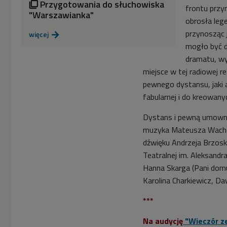
Przygotowania do słuchowiska

frontu przyn
"Warszawianka"
obrosła leg
przynosząc 
więcej

mogło być d
dramatu, wy
miejsce w tej radiowej r
pewnego dystansu, jaki a
fabularnej i do kreowany
Dystans i pewną umowno
muzyka Mateusza Wacho
dźwięku Andrzeja Brzosk
Teatralnej im. Aleksandr
Hanna Skarga (Pani domu
Karolina Charkiewicz, Daw
***
Na audycję
"Wieczór z