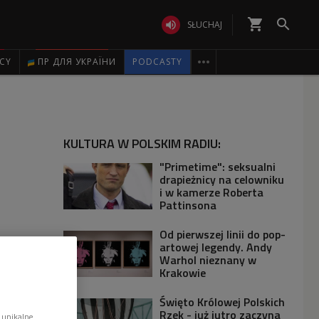
shopping_cart


SŁUCHAJ

ICY
ПР ДЛЯ УКРАЇНИ
PODCASTY
KULTURA W POLSKIM RADIU:
"Primetime": seksualni
drapieżnicy na celowniku
i w kamerze Roberta
Pattinsona
Od pierwszej linii do pop-
artowej legendy. Andy
Warhol nieznany w
Krakowie
Święto Królowej Polskich
Rzek - już jutro zaczyna
 unikalne