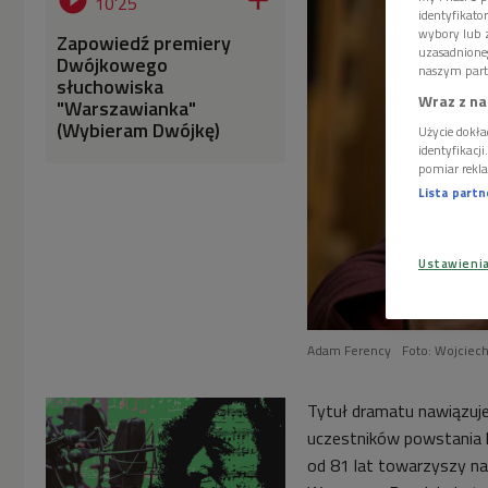


10'25
identyfikat
wybory lub z
Zapowiedź premiery
uzasadnione
Dwójkowego
naszym part
słuchowiska
Wraz z na
"Warszawianka"
(Wybieram Dwójkę)
Użycie dokła
identyfikacj
pomiar rekla
Lista part
Ustawieni
Adam Ferency
Foto: Wojciech
Tytuł dramatu nawiązuje 
uczestników powstania 
od 81 lat towarzyszy n