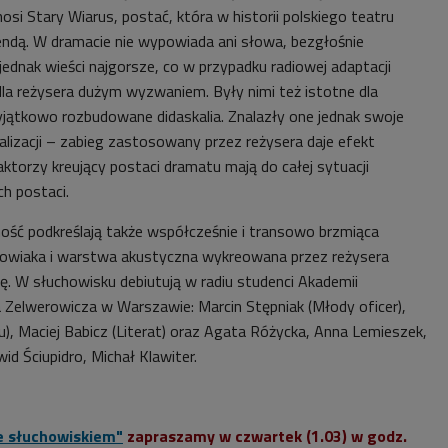
osi Stary Wiarus, postać, która w historii polskiego teatru
endą. W dramacie nie wypowiada ani słowa, bezgłośnie
jednak wieści najgorsze, co w przypadku radiowej adaptacji
la reżysera dużym wyzwaniem. Były nimi też istotne dla
jątkowo rozbudowane didaskalia. Znalazły one jednak swoje
ealizacji – zabieg zastosowany przez reżysera daje efekt
ktorzy kreujący postaci dramatu mają do całej sytuacji
ch postaci.
ść podkreślają także współcześnie i transowo brzmiąca
wiaka i warstwa akustyczna wykreowana przez reżysera
ę. W słuchowisku debiutują w radiu studenci Akademii
a Zelwerowicza w Warszawie: Marcin Stępniak (Młody oficer),
), Maciej Babicz (Literat) oraz Agata Różycka, Anna Lemieszek,
id Ściupidro, Michał Klawiter.
e słuchowiskiem"
zapraszamy w czwartek (1.03) w godz.