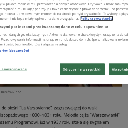
ory w plikach cookie w celu przetwarzania danych osobowych. Użytkownik może zaakcep
arządzać nimi, klikając poniżej, jak również skorzystać z prawa do sprzeciwu na podsta
go interesu lub w dowolnym momencie na stronie polityki prywatności. Te wybory będą 
nerom i nie będą miały wpływu na dane przeglądania.
Polityka prywatności
szymi partnerami przetwarzamy dane w celu zapewnienia:
dnych danych geolokalizacyjnych. Aktywne skanowanie charakterystyki urządzenia do ce
i. Przechowywanie informacji na urządzeniu lub dostęp do nich. Spersonalizowane reklamy 
m i treści, badnie odbiorców i ulepszanie usług.
nerów (dostawców)
a zaawansowane
Odrzucenie wszystkich
Akceptuj
 Kusiński/PR2
do pieśni "La Varsovienne", zagrzewającej do walki
listopadowego 1830-1831 roku. Melodia tejże "Warszawianki"
aszemu Programowi, już w 1937 roku stała się sygnałem