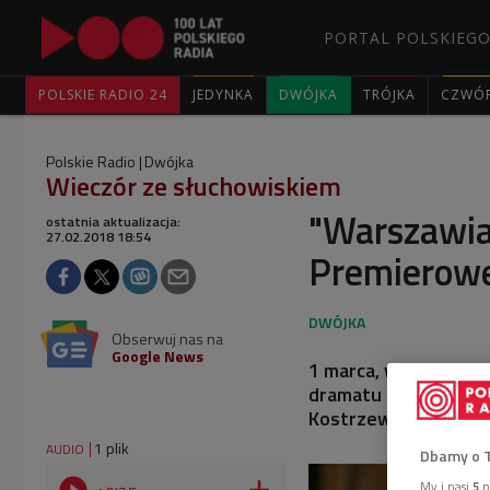
PORTAL POLSKIEGO
POLSKIE RADIO 24
JEDYNKA
DWÓJKA
TRÓJKA
CZWÓ
Polskie Radio
Dwójka
Wieczór ze słuchowiskiem
"Warszawia
ostatnia aktualizacja:
27.02.2018 18:54
Premierowe
Obserwuj nas na
Google News
1 marca, w urodziny 
dramatu Stanisława 
Kostrzewskiego. W r
1 plik
AUDIO
Dbamy o 
My i nasi
5
p