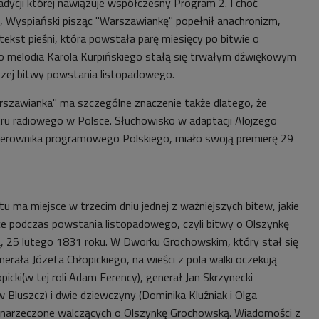
adycji której nawiązuje współczesny Program 2. I choć
c, Wyspiański pisząc "Warszawiankę" popełnił anachronizm,
tekst pieśni, która powstała parę miesięcy po bitwie o
o melodia Karola Kurpińskiego stałą się trwałym dźwiękowym
zej bitwy powstania listopadowego.
rszawianka" ma szczególne znaczenie także dlatego, że
tru radiowego w Polsce. Słuchowisko w adaptacji Alojzego
erownika programowego Polskiego, miało swoją premierę 29
u ma miejsce w trzecim dniu jednej z ważniejszych bitew, jakie
ce podczas powstania listopadowego, czyli bitwy o Olszynkę
 25 lutego 1831 roku. W Dworku Grochowskim, który stał się
rała Józefa Chłopickiego, na wieści z pola walki oczekują
picki(w tej roli Adam Ferency), generał Jan Skrzynecki
 Bluszcz) i dwie dziewczyny (Dominika Kluźniak i Olga
 narzeczone walczących o Olszynkę Grochowską. Wiadomości z