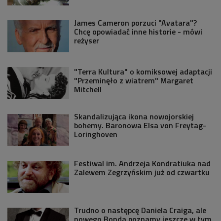
James Cameron porzuci "Avatara"?
Chcę opowiadać inne historie - mówi
reżyser
"Terra Kultura" o komiksowej adaptacji
"Przeminęło z wiatrem" Margaret
Mitchell
Skandalizująca ikona nowojorskiej
bohemy. Baronowa Elsa von Freytag-
Loringhoven
Festiwal im. Andrzeja Kondratiuka nad
Zalewem Zegrzyńskim już od czwartku
Trudno o następcę Daniela Craiga, ale
nowego Bonda poznamy jeszcze w tym