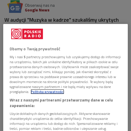
Obserwuj nas na
Google News
W audycji "Muzyka w kadrze" szukaliśmy ukrytych
filmowo-muzycznych niespodzianek, słuchając m.in.
kompozycji Johna Williamsa, Alana Silvestriego czy
Nicholasa Pike’a.
Dbamy o Twoją prywatność
1 plik
AUDIO
My i nasi
5
partnerzy przechowujemy lub uzyskujemy dostęp do informacji
na urządzeniu, takich jak unikalne identyfikatory w plikach cookie w celu


57'19
przetwarzania danych osobowych. Użytkownik może zaakceptować swoje
wybory lub zarządzać nimi, klikając poniżej, jak również skorzystać z
Polowanie na wielkanocne rarytasy w muzyce
prawa do sprzeciwu na podstawie prawnie uzasadnionego interesu lub w
filmowej (Muzyka w kadrze/Dwójka)
dowolnym momencie na stronie polityki prywatności. Te wybory będą
sygnalizowane naszym partnerom i nie będą miały wpływu na dane
przeglądania.
Polityka prywatności
Wraz z naszymi partnerami przetwarzamy dane w celu
zapewnienia:
Użycie dokładnych danych geolokalizacyjnych. Aktywne skanowanie
charakterystyki urządzenia do celów identyfikacji. Przechowywanie
informacji na urządzeniu lub dostęp do nich. Spersonalizowane reklamy i
treści, pomiar reklam i treści, badnie odbiorców i ulepszanie usług.