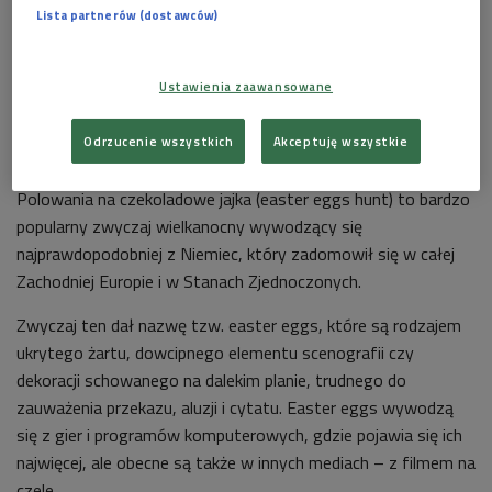
Lista partnerów (dostawców)
Ustawienia zaawansowane
Odrzucenie wszystkich
Akceptuję wszystkie
(zdjęcie ilustracyjne)
Foto: Shutterstiock/Kap-photo
Polowania na czekoladowe jajka (easter eggs hunt) to bardzo
popularny zwyczaj wielkanocny wywodzący się
najprawdopodobniej z Niemiec, który zadomowił się w całej
Zachodniej Europie i w Stanach Zjednoczonych.
Zwyczaj ten dał nazwę tzw. easter eggs, które są rodzajem
ukrytego żartu, dowcipnego elementu scenografii czy
dekoracji schowanego na dalekim planie, trudnego do
zauważenia przekazu, aluzji i cytatu. Easter eggs wywodzą
się z gier i programów komputerowych, gdzie pojawia się ich
najwięcej, ale obecne są także w innych mediach – z filmem na
czele.