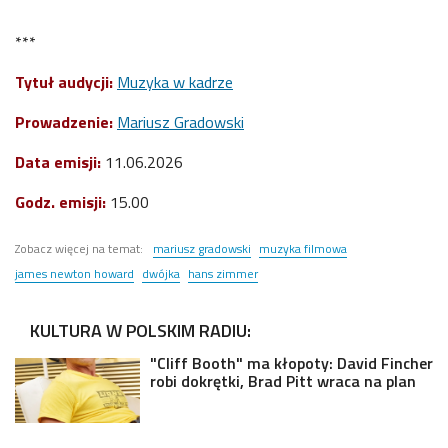
***
Tytuł audycji:
Muzyka w kadrze
Prowadzenie:
Mariusz Gradowski
Data emisji:
11
.06.2026
Godz. emisji:
15.00
Zobacz więcej na temat:
mariusz gradowski
muzyka filmowa
james newton howard
dwójka
hans zimmer
KULTURA W POLSKIM RADIU:
"Cliff Booth" ma kłopoty: David Fincher
robi dokrętki, Brad Pitt wraca na plan