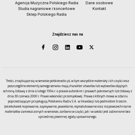
Agencja Muzyczna Polskiego Radia
Dane osobowe
Studia nagraniowe i koncertowe
Kontakt
Sklep Polskiego Radia
Znajdziesz nas na
Treści, znajdujące się w serwisie polskieradio.pl, w tym wszystkie materiały i ich części oraz
poszczególne elementy samego serwisu mają charakter utworów lub wytworów objętych
ochroną Ustawy z dnia 4 lutego 1994 r. o prawie autorskim i prawach pokrewnych lub Ustawy z
dnia 30 czerwca 2000 r. Prawo własności przemysłowej. Prawa o których mowa w zdaniu
poprzedzającym przysługują Polskiemu Radiu S.A. w likwidacji lub podmiotom trzecim.
Jakiekolwiek kopiowanie, zapisywanie, powielanie, reprodukowanie oraz rozpowszechnianie
materiałów zamieszczonych w serwisie, zarówno w części, jak i w całości jest zabronione bez
uprzedniej pisemnej zgody uprawnionego.