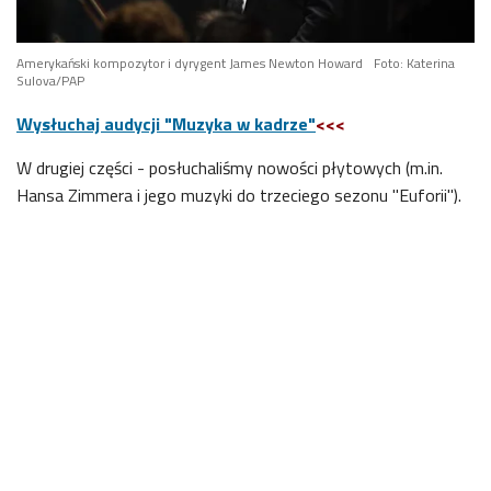
Amerykański kompozytor i dyrygent James Newton Howard
Foto: Katerina
Sulova/PAP
Wysłuchaj audycji "Muzyka w kadrze"
<<<
W drugiej części - posłuchaliśmy nowości płytowych (m.in.
Hansa Zimmera i jego muzyki do trzeciego sezonu "Euforii").