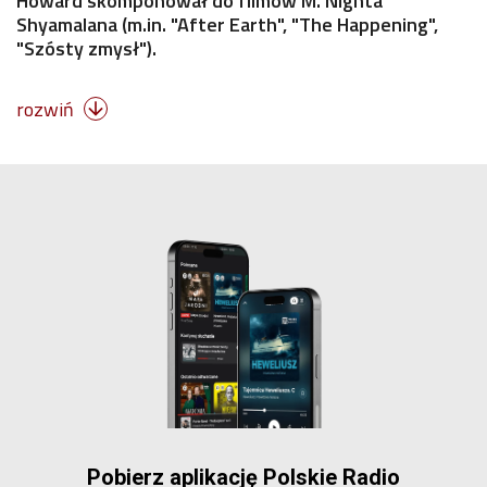
Howard skomponował do filmów M. Nighta
Shyamalana (m.in. "After Earth", "The Happening",
"Szósty zmysł").
rozwiń

Pobierz aplikację Polskie Radio