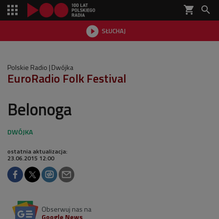
shopping_cart


SŁUCHAJ

Polskie Radio
Dwójka
EuroRadio Folk Festival
Belonoga
ostatnia aktualizacja:
23.06.2015 12:00
Obserwuj nas na
Google News