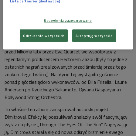
Lista partnerów (dostawców)
Ustawienia zaawansowane
Belonoga
Foto: Mat. prasowe
Odrzucenie wszystkich
Akceptuję wszystkie
Jej głos można usłyszeć m.in. na płycie „The Arch” nagranej
przed kilkoma laty przez Eva Quartet we współpracy z
legendarnym producentem Hectorem Zazou (były to jedne z
ostatnich nagrań zrealizowanych przed śmiercią przez tego
znakomitego twórcę). Na płycie tej wystąpiło gościnnie
ponad pięćdziesięcioro wykonawców: od Billa Frisella i Laurie
Anderson po Ryūichiego Sakamoto, Djivana Gasparyana i
Bollywood String Orchestra.
To właśnie ten album zainspirował autorski projekt
Dimitrovej. Efekty jej poszukiwań znalazły swój fascynujący
wyraz na płycie „Through The Eyes Of The Sun”. Nagrywając
ją, Dimitrova starała się od nowa odkryć brzmienie swego