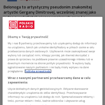
Belonoga to artystyczny pseudonim znakomitej
artystki Gergany Dimitrovej, wcześniej znanej jako
jedna z wokalistek niezapomnianych grup Le
Mystère des Voix Bulgares i Eva Quartet. Wystąpi 11
lipca o godz. 18.00 w Muzeum Inżynierii Miejskiej.
Dbamy o Twoją prywatność
1 plik
AUDIO
My i nasi
5
partnerzy przechowujemy lub uzyskujemy dostęp do informacji


na urządzeniu, takich jak unikalne identyfikatory w plikach cookie w celu
05'17
przetwarzania danych osobowych. Użytkownik może zaakceptować swoje
wybory lub zarządzać nimi, klikając poniżej, jak również skorzystać z
36. Euroradio Folk Festival: Belonoga (Dwójka)
prawa do sprzeciwu na podstawie prawnie uzasadnionego interesu lub w
dowolnym momencie na stronie polityki prywatności. Te wybory będą
sygnalizowane naszym partnerom i nie będą miały wpływu na dane
przeglądania.
Polityka prywatności
Wraz z naszymi partnerami przetwarzamy dane w celu
zapewnienia:
Użycie dokładnych danych geolokalizacyjnych. Aktywne skanowanie
charakterystyki urządzenia do celów identyfikacji. Przechowywanie
informacji na urządzeniu lub dostęp do nich. Spersonalizowane reklamy i
treści, pomiar reklam i treści, badnie odbiorców i ulepszanie usług.