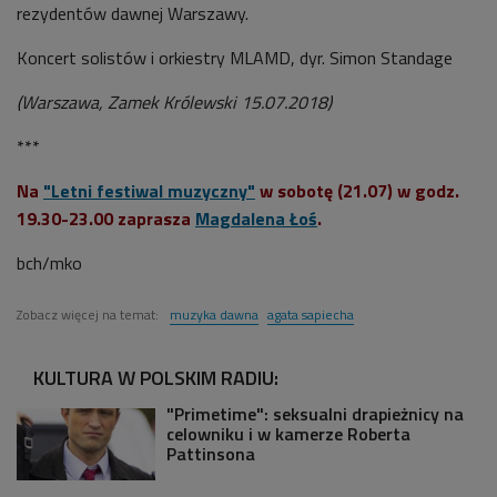
rezydentów dawnej Warszawy.
Koncert solistów i orkiestry MLAMD, dyr. Simon Standage
(Warszawa, Zamek Królewski 15.07.2018)
***
Na
"Letni festiwal muzyczny"
w sobotę (21.07) w godz.
19.30-23.00 zaprasza
Magdalena Łoś
.
bch/mko
Zobacz więcej na temat:
muzyka dawna
agata sapiecha
KULTURA W POLSKIM RADIU:
"Primetime": seksualni drapieżnicy na
celowniku i w kamerze Roberta
Pattinsona