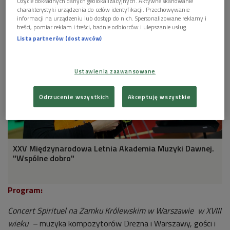
Użycie dokładnych danych geolokalizacyjnych. Aktywne skanowanie
charakterystyki urządzenia do celów identyfikacji. Przechowywanie
informacji na urządzeniu lub dostęp do nich. Spersonalizowane reklamy i
treści, pomiar reklam i treści, badnie odbiorców i ulepszanie usług.
Lista partnerów (dostawców)
Ustawienia zaawansowane
Odrzucenie wszystkich
Akceptuję wszystkie
XXV Międzynarodowa Letnia Akademia Muzyki Dawnej.
"Wspólne dobro"
Program:
Concert Spirituel na Zamku Królewskim w Warszawie w XVIII
wieku –
muzyka kompozytorów Drezna i Warszawy, gości i