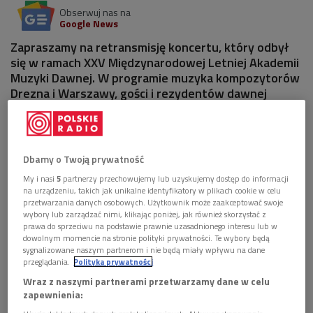
Obserwuj nas na
Google News
Zapraszamy na retransmisję koncertu, który odbył
się w ramach XXV Międzynarodowej Letniej Akademii
Muzyki Dawnej. W programie muzyka kompozytorów
Drezna i Warszawy, gości i rezydentów dawnej
stolicy.
Dbamy o Twoją prywatność
My i nasi
5
partnerzy przechowujemy lub uzyskujemy dostęp do informacji
na urządzeniu, takich jak unikalne identyfikatory w plikach cookie w celu
przetwarzania danych osobowych. Użytkownik może zaakceptować swoje
wybory lub zarządzać nimi, klikając poniżej, jak również skorzystać z
prawa do sprzeciwu na podstawie prawnie uzasadnionego interesu lub w
dowolnym momencie na stronie polityki prywatności. Te wybory będą
sygnalizowane naszym partnerom i nie będą miały wpływu na dane
przeglądania.
Polityka prywatności
Wraz z naszymi partnerami przetwarzamy dane w celu
zapewnienia:
Zamek Królewski w Warszawie
Foto: Mike Mareen/Shutterstock.com