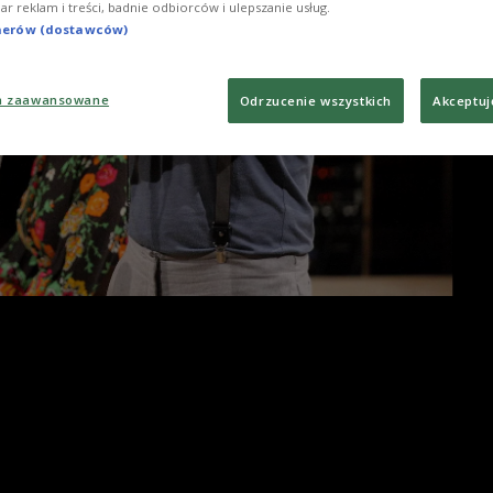
iar reklam i treści, badnie odbiorców i ulepszanie usług.
tnerów (dostawców)
a zaawansowane
Odrzucenie wszystkich
Akceptuj