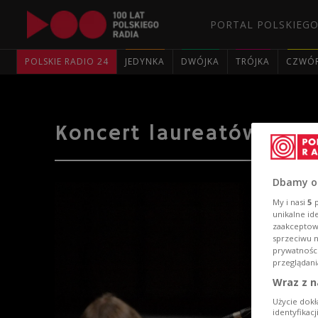
PORTAL POLSKIEGO
POLSKIE RADIO 24
JEDYNKA
DWÓJKA
TRÓJKA
CZWÓ
Koncert laureatów "Now
Dbamy o
My i nasi
5
p
unikalne id
zaakceptowa
sprzeciwu 
prywatnośc
przeglądani
Wraz z n
Użycie dokł
identyfikac