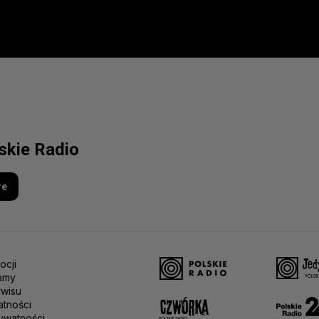
lskie Radio
re
ocji
amy
rwisu
atności
ywatności