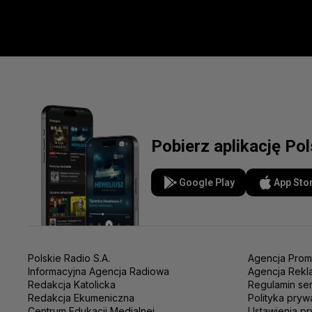
Pobierz aplikację Po
Google Play
App Sto
Polskie Radio S.A.
Agencja Prom
Informacyjna Agencja Radiowa
Agencja Rekl
Redakcja Katolicka
Regulamin se
Redakcja Ekumeniczna
Polityka pryw
Centrum Edukacji Medialnej
Ustawienia pr