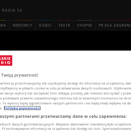
 RADIA SA
RKA
KIEROWCY
DZIECI
TEATR
CHOPIN
PR DLA ZAGRAN

ej Tradycji" 2013
 Twoją prywatność
artnerzy przechowujemy lub uzyskujemy dostęp do informacji na urządzeniu, taki
entyfikatory w plikach cookie w celu przetwarzania danych osobowych. Użytkown
ć swoje wybory lub zarządzać nimi, klikając poniżej, jak również skorzystać z pra
na podstawie prawnie uzasadnionego interesu lub w dowolnym momencie na stroni
i. Te wybory będą sygnalizowane naszym partnerom i nie będą miały wpływu na d
a.
Polityka prywatności
aszymi partnerami przetwarzamy dane w celu zapewnienia:
adnych danych geolokalizacyjnych. Aktywne skanowanie charakterystyki urządzen
ji. Przechowywanie informacji na urządzeniu lub dostęp do nich. Spersonalizowane