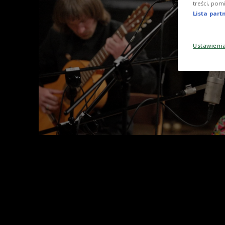
treści, pom
Lista par
Ustawieni