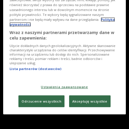
również skorzystać z prawa do sprzeciwu na podstawie prawnie
uzasadnionego interesu lub w dowolnym momencie na stronie
polityki prywatności. Te wybory będą sygnalizowane naszym
partnerom i nie będą miały wpływu na dane przeglądania.
Polityka
prywatności
Wraz z naszymi partnerami przetwarzamy dane w
celu zapewnienia:
Użycie dokładnych danych geolokalizacyjnych. Aktywne skanowanie
charakterystyki urządzenia do celów identyfikacji. Przechowywanie
informacji na urządzeniu lub dostęp do nich. Spersonalizowane
reklamy i treści, pomiar reklam i treści, badnie odbiorców i
ulepszanie usług.
Lista partnerów (dostawców)
Ustawienia zaawansowane
Odrzucenie wszystkich
Akceptuję wszystkie