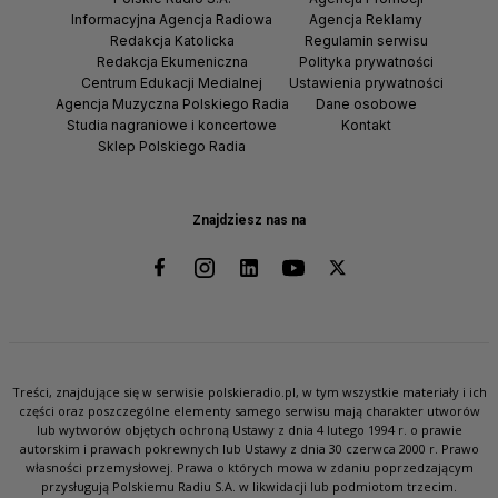
Informacyjna Agencja Radiowa
Agencja Reklamy
Redakcja Katolicka
Regulamin serwisu
Redakcja Ekumeniczna
Polityka prywatności
Centrum Edukacji Medialnej
Ustawienia prywatności
Agencja Muzyczna Polskiego Radia
Dane osobowe
Studia nagraniowe i koncertowe
Kontakt
Sklep Polskiego Radia
Znajdziesz nas na
Treści, znajdujące się w serwisie polskieradio.pl, w tym wszystkie materiały i ich
części oraz poszczególne elementy samego serwisu mają charakter utworów
lub wytworów objętych ochroną Ustawy z dnia 4 lutego 1994 r. o prawie
autorskim i prawach pokrewnych lub Ustawy z dnia 30 czerwca 2000 r. Prawo
własności przemysłowej. Prawa o których mowa w zdaniu poprzedzającym
przysługują Polskiemu Radiu S.A. w likwidacji lub podmiotom trzecim.