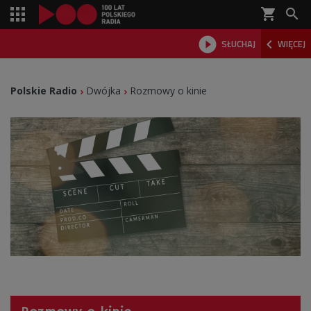
shopping_cart



SŁUCHAJ
WIĘCEJ

Polskie Radio
Dwójka
Rozmowy o kinie