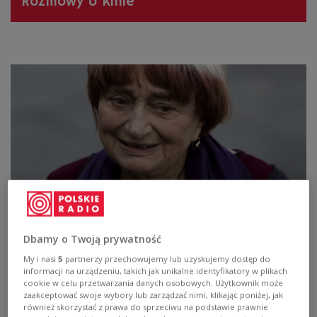
Rozmowy o kinie
Agnes Varda. Nestorka francuskiej nowej
fali
Dbamy o Twoją prywatność
My i nasi
5
partnerzy przechowujemy lub uzyskujemy dostęp do
informacji na urządzeniu, takich jak unikalne identyfikatory w plikach
cookie w celu przetwarzania danych osobowych. Użytkownik może
zaakceptować swoje wybory lub zarządzać nimi, klikając poniżej, jak
również skorzystać z prawa do sprzeciwu na podstawie prawnie