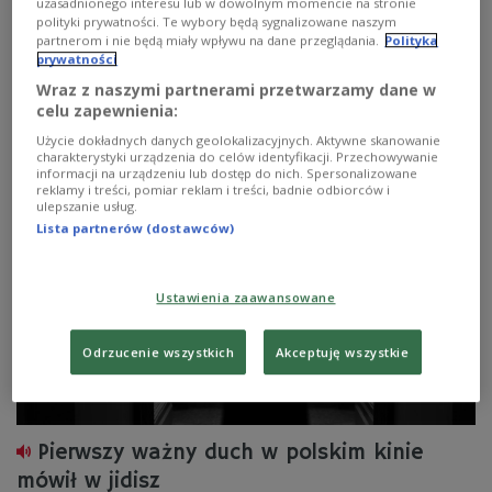
uzasadnionego interesu lub w dowolnym momencie na stronie
polityki prywatności. Te wybory będą sygnalizowane naszym
partnerom i nie będą miały wpływu na dane przeglądania.
Polityka
prywatności
Wraz z naszymi partnerami przetwarzamy dane w
celu zapewnienia:
Filmowy rysopis Jerzego Skolimowskiego
Użycie dokładnych danych geolokalizacyjnych. Aktywne skanowanie
charakterystyki urządzenia do celów identyfikacji. Przechowywanie
informacji na urządzeniu lub dostęp do nich. Spersonalizowane
reklamy i treści, pomiar reklam i treści, badnie odbiorców i
ulepszanie usług.
Lista partnerów (dostawców)
Ustawienia zaawansowane
Odrzucenie wszystkich
Akceptuję wszystkie
Pierwszy ważny duch w polskim kinie
mówił w jidisz