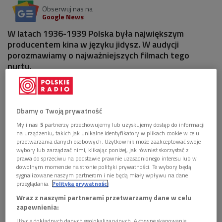
Obserwuj nas na
Google News
W latach 1936-1939 Polska była największym
producentem kina w języku jidysz. W audycji
porozmawiamy o najważniejszych filmach tego
nurtu.
Dbamy o Twoją prywatność
My i nasi
5
partnerzy przechowujemy lub uzyskujemy dostęp do informacji
na urządzeniu, takich jak unikalne identyfikatory w plikach cookie w celu
przetwarzania danych osobowych. Użytkownik może zaakceptować swoje
wybory lub zarządzać nimi, klikając poniżej, jak również skorzystać z
prawa do sprzeciwu na podstawie prawnie uzasadnionego interesu lub w
dowolnym momencie na stronie polityki prywatności. Te wybory będą
sygnalizowane naszym partnerom i nie będą miały wpływu na dane
przeglądania.
Polityka prywatności
Wraz z naszymi partnerami przetwarzamy dane w celu
zapewnienia:
(zdjęcie ilustracyjne)
Foto: Shutterstock/ilolab
Użycie dokładnych danych geolokalizacyjnych. Aktywne skanowanie