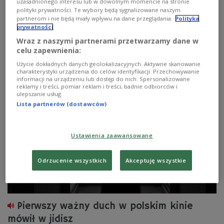
uzasadnionego interesu lub w dowolnym momencie na stronie
polityki prywatności. Te wybory będą sygnalizowane naszym
partnerom i nie będą miały wpływu na dane przeglądania.
Polityka
prywatności
Wraz z naszymi partnerami przetwarzamy dane w
celu zapewnienia:
Filmowy rysopis Jerzego Skolimowskiego
Użycie dokładnych danych geolokalizacyjnych. Aktywne skanowanie
charakterystyki urządzenia do celów identyfikacji. Przechowywanie
informacji na urządzeniu lub dostęp do nich. Spersonalizowane
reklamy i treści, pomiar reklam i treści, badnie odbiorców i
ulepszanie usług.
Lista partnerów (dostawców)
Ustawienia zaawansowane
Odrzucenie wszystkich
Akceptuję wszystkie
Pierwszy ważny duch w polskim kinie
mówił w jidisz