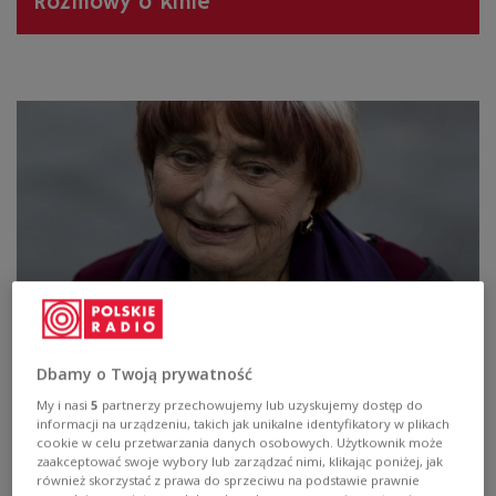
Rozmowy o kinie
Agnes Varda. Nestorka francuskiej nowej
fali
Dbamy o Twoją prywatność
My i nasi
5
partnerzy przechowujemy lub uzyskujemy dostęp do
informacji na urządzeniu, takich jak unikalne identyfikatory w plikach
cookie w celu przetwarzania danych osobowych. Użytkownik może
zaakceptować swoje wybory lub zarządzać nimi, klikając poniżej, jak
również skorzystać z prawa do sprzeciwu na podstawie prawnie