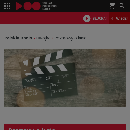
shopping_cart



SŁUCHAJ
WIĘCEJ

Polskie Radio
Dwójka
Rozmowy o kinie