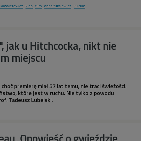
y kawalerowicz
kino
film
anna fuksiewicz
kultura
 jak u Hitchcocka, nikt nie
im miejscu
 choć premierę miał 57 lat temu, nie traci świeżości.
stwo, które jest w ruchu. Nie tylko z powodu
rof. Tadeusz Lubelski.
eau. Opowieść o gwieździe