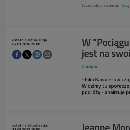
Zobacz więcej na temat:
jerz
W "Pociągu",
ostatnia aktualizacja:
04.01.2016 15:00
jest na swo
- Film Kawalerowicza,
Widzimy tu społeczeń
podróży - analizuje p
Jeanne Mor
ostatnia aktualizacja:
22.09.2017 18:50