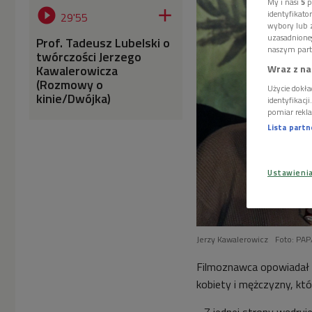
My i nasi
5
p


identyfikat
29'55
wybory lub z
uzasadnione
Prof. Tadeusz Lubelski o
naszym part
twórczości Jerzego
Kawalerowicza
Wraz z na
(Rozmowy o
Użycie dokła
kinie/Dwójka)
identyfikacj
pomiar rekla
Lista part
Ustawieni
Jerzy Kawalerowicz
Foto: PA
Filmoznawca opowiadał m.
kobiety i mężczyzny, kt
- Z jednej strony wędruj