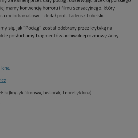
iej mamy konwencję horroru i filmu sensacyjnego, który
sca melodramatowi – dodał prof. Tadeusz Lubelski.
my się, jak "Pociąg" został odebrany przez krytykę na
 także posłuchamy fragmentów archiwalnej rozmowy Anny
 kina
icz
lski
(krytyk filmowy, historyk, teoretyk kina)
7