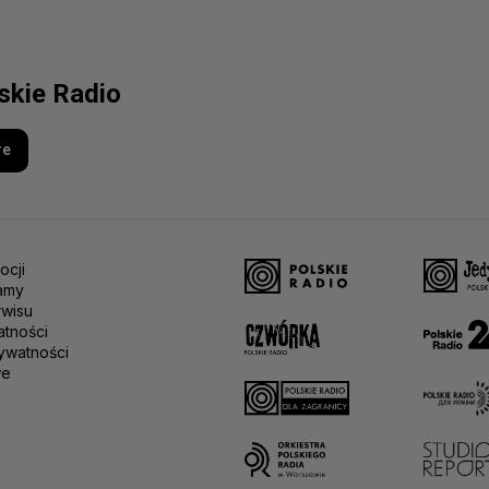
lskie Radio
re
ocji
amy
rwisu
atności
ywatności
we