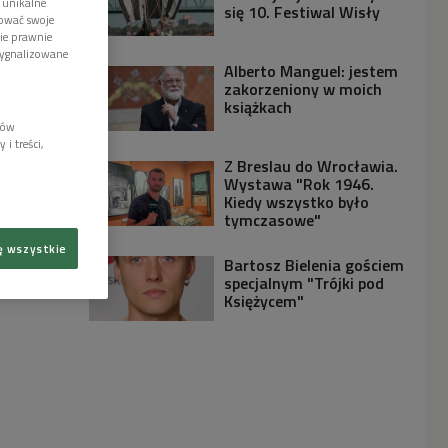
 unikalne
się 10. Festiwal Wisły
tować swoje
wie prawnie
sygnalizowane
Alberto Manguel: jestem
zakorzeniony w moich
książkach
lów
i treści,
Z Breslau do Wrocławia.
Wystawa "Rok 1946.
Kiedy wszystko było
tymczasowe"
ę wszystkie
Bartosz Bielenia gościem
specjalnym "Trójki pod
Księżycem"