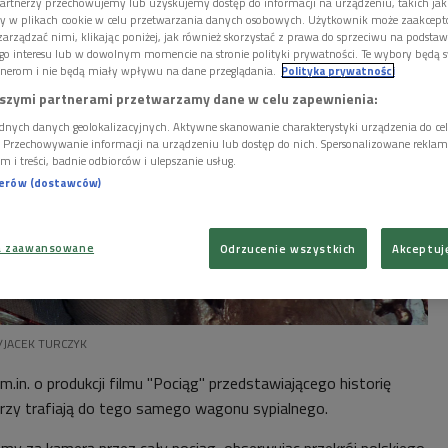
artnerzy przechowujemy lub uzyskujemy dostęp do informacji na urządzeniu, takich jak
ory w plikach cookie w celu przetwarzania danych osobowych. Użytkownik może zaakcep
arządzać nimi, klikając poniżej, jak również skorzystać z prawa do sprzeciwu na podsta
go interesu lub w dowolnym momencie na stronie polityki prywatności. Te wybory będą 
nerom i nie będą miały wpływu na dane przeglądania.
Polityka prywatności
szymi partnerami przetwarzamy dane w celu zapewnienia:
dnych danych geolokalizacyjnych. Aktywne skanowanie charakterystyki urządzenia do ce
i. Przechowywanie informacji na urządzeniu lub dostęp do nich. Spersonalizowane reklamy 
m i treści, badnie odbiorców i ulepszanie usług.
nerów (dostawców)
a zaawansowane
Odrzucenie wszystkich
Akceptuj
P/JACEK TURCZYK
in. o produkcji filmu "Pociąg" przedstawiającego historię
órzy trafiają do tego samego wagonu sypialnego.
emy za kamerą przez cały pociąg, obserwując przekrój polskiego