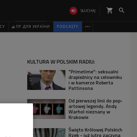
shopping_cart


SŁUCHAJ

ICY
ПР ДЛЯ УКРАЇНИ
PODCASTY
KULTURA W POLSKIM RADIU:
"Primetime": seksualni
drapieżnicy na celowniku
i w kamerze Roberta
Pattinsona
Od pierwszej linii do pop-
artowej legendy. Andy
Warhol nieznany w
Krakowie
Święto Królowej Polskich
Rzek - już jutro zaczyna