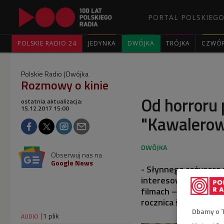
PORTAL POLSKIEGO
POLSKIE RADIO 24
JEDYNKA
DWÓJKA
TRÓJKA
CZWÓ
Polskie Radio
Dwójka
Rozmowy o kinie
Od horroru
ostatnia aktualizacja:
15.12.2017 15:00
"Kawalerow
Obserwuj nas na
Google News
- Słynnego reżysera z
interesowało, jakich
filmach – mówił w Dw
rocznica śmierci Jer
Dbamy o 
1 plik
AUDIO