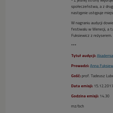
społeczeństwa, a z drug
następnie ustępuje miej
W nagraniu audycji dowie
festiwalu w Wenecji, a
Fuksiewicz z reżyserem.
***
Tytuł audycji:
Akademia
Prowadzi:
Anna Fuksiew
Gość:
prof. Tadeusz Lube
Data emisji:
15.12.201
Godzina emisji:
14.30
mz/bch