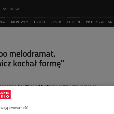
 RADIA SA
RKA
KIEROWCY
DZIECI
TEATR
CHOPIN
PR DLA ZAGRAN

 po melodramat.
icz kochał formę"
nacznie bardziej od historii i spraw społecznych,
 formuł gatunkowych i konwencji użyje w swoich
ójce prof. Tadeusz Lubelski. 27 grudnia mija 10.
zego Kawalerowicza.
Twoją prywatność