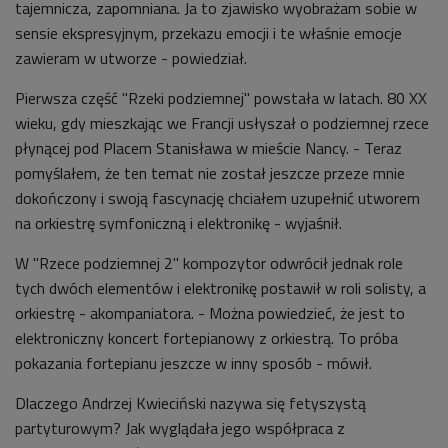
tajemnicza, zapomniana. Ja to zjawisko wyobrażam sobie w
sensie ekspresyjnym, przekazu emocji i te właśnie emocje
zawieram w utworze - powiedział.
Pierwsza część "Rzeki podziemnej" powstała w latach. 80 XX
wieku, gdy mieszkając we Francji usłyszał o podziemnej rzece
płynącej pod Placem Stanisława w mieście Nancy. - Teraz
pomyślałem, że ten temat nie został jeszcze przeze mnie
dokończony i swoją fascynację chciałem uzupełnić utworem
na orkiestrę symfoniczną i elektronikę - wyjaśnił.
W "Rzece podziemnej 2" kompozytor odwrócił jednak role
tych dwóch elementów i elektronikę postawił w roli solisty, a
orkiestrę - akompaniatora. - Można powiedzieć, że jest to
elektroniczny koncert fortepianowy z orkiestrą. To próba
pokazania fortepianu jeszcze w inny sposób - mówił.
Dlaczego Andrzej Kwieciński nazywa się fetyszystą
partyturowym? Jak wyglądała jego współpraca z