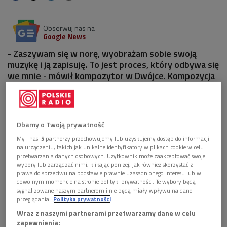
Obserwuj nas na
Google News
- Zaszywam się w norę, wyobrażam sobie swoją
muzykę i ją zapisuję. To jest proces, który odbywa się
we mnie - mówił kompozytor w Dwójce. Kompozycja
Zygmunta Krauzego "Rzeka podziemna 2" została
wykonana w ramach 57. MFMW "Warszawska Jesień".
1 plik
AUDIO
Dbamy o Twoją prywatność
My i nasi
5
partnerzy przechowujemy lub uzyskujemy dostęp do informacji


18'45
na urządzeniu, takich jak unikalne identyfikatory w plikach cookie w celu
przetwarzania danych osobowych. Użytkownik może zaakceptować swoje
Zygmunt Krauze: moja twórczość opiera się na
wybory lub zarządzać nimi, klikając poniżej, jak również skorzystać z
intuicji (Dwójka)
prawa do sprzeciwu na podstawie prawnie uzasadnionego interesu lub w
dowolnym momencie na stronie polityki prywatności. Te wybory będą
sygnalizowane naszym partnerom i nie będą miały wpływu na dane
przeglądania.
Polityka prywatności
Wraz z naszymi partnerami przetwarzamy dane w celu
zapewnienia: