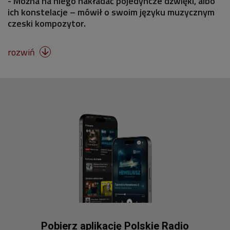
- Można na niego nakładać pojedyncze dźwięki, albo
ich konstelacje – mówił o swoim języku muzycznym
czeski kompozytor.
rozwiń

Pobierz aplikację Polskie Radio