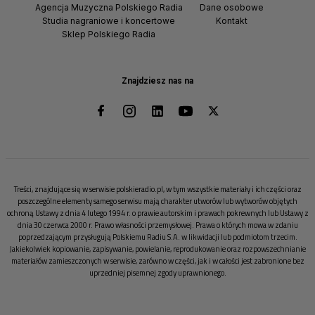
Agencja Muzyczna Polskiego Radia
Dane osobowe
Studia nagraniowe i koncertowe
Kontakt
Sklep Polskiego Radia
Znajdziesz nas na
Treści, znajdujące się w serwisie polskieradio.pl, w tym wszystkie materiały i ich części oraz
poszczególne elementy samego serwisu mają charakter utworów lub wytworów objętych
ochroną Ustawy z dnia 4 lutego 1994 r. o prawie autorskim i prawach pokrewnych lub Ustawy z
dnia 30 czerwca 2000 r. Prawo własności przemysłowej. Prawa o których mowa w zdaniu
poprzedzającym przysługują Polskiemu Radiu S.A. w likwidacji lub podmiotom trzecim.
Jakiekolwiek kopiowanie, zapisywanie, powielanie, reprodukowanie oraz rozpowszechnianie
materiałów zamieszczonych w serwisie, zarówno w części, jak i w całości jest zabronione bez
uprzedniej pisemnej zgody uprawnionego.