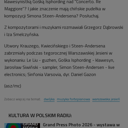
klawesynistką Gośką Isphording nad "Concerto. Re
Maggiore"? I jakie znaczenie mają chińskie pudełka w
kompozycji Simona Steen-Andersena? Posłuchaj.
Z kompozytorami i muzykami rozmawiali Grzegorz Dąbrowski
i Iza Smelczyńska.
Utwory Krauzego, Kwiecińskiego i Steen-Andersena
zabrzmiały podczas tegorocznej Warszawskiej Jesieni w
wykonaniu: Le Liu - guzhen, Gośka Isphording - klawesyn,
Jarosław Siwiński - sampler, Simon Steen-Andersen - live
electronics; Sinfonia Varsovia, dyr. Daniel Gazon
(asz/mc)
Zobacz więcej na temat:
dwójka
muzyka fortepianowa
warszawska jesień
KULTURA W POLSKIM RADIU:
Grand Press Photo 2026 - wystawa w