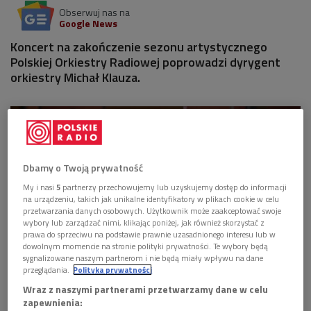
Obserwuj nas na
Google News
Koncert na zakończenie sezonu artystycznego
Polskiej Orkiestry Radiowej poprowadzi dyrygent
orkiestry Michał Klauza.
Dbamy o Twoją prywatność
My i nasi
5
partnerzy przechowujemy lub uzyskujemy dostęp do informacji
na urządzeniu, takich jak unikalne identyfikatory w plikach cookie w celu
przetwarzania danych osobowych. Użytkownik może zaakceptować swoje
wybory lub zarządzać nimi, klikając poniżej, jak również skorzystać z
prawa do sprzeciwu na podstawie prawnie uzasadnionego interesu lub w
dowolnym momencie na stronie polityki prywatności. Te wybory będą
sygnalizowane naszym partnerom i nie będą miały wpływu na dane
przeglądania.
Polityka prywatności
Muzycy Polskiej Orkiestry Radiowej podczas jednego z występów w Studiu
Wraz z naszymi partnerami przetwarzamy dane w celu
Koncertowym Polskiego Radia im. Witolda Lutosławskiego
Foto: Wojciech
Kusiński/PR
zapewnienia: