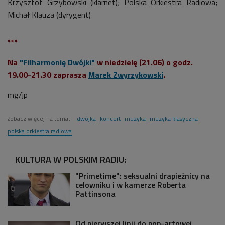
Krzysztof Grzybowski (klarnet); Polska Orkiestra Radiowa;
Michał Klauza (dyrygent)
***
Na
"Filharmonię Dwójki"
w niedzielę (21.06) o godz.
19.00-21.30 zaprasza
Marek Zwyrzykowski
.
mg/jp
Zobacz więcej na temat:
dwójka
koncert
muzyka
muzyka klasyczna
polska orkiestra radiowa
KULTURA W POLSKIM RADIU:
"Primetime": seksualni drapieżnicy na
celowniku i w kamerze Roberta
Pattinsona
Od pierwszej linii do pop-artowej