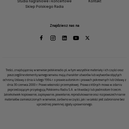
Studia nagraniowe i koncertowe
Kontakt
Sklep Polskiego Radia
Znajdziesz nas na
Treści, znajdujące się w serwisie polskieradio.pl, w tym wszystkie materiały i ich części oraz
poszczególne elementy samego serwisu mają charakter utworów lub wytworów objętych
ochroną Ustawy z dnia 4 lutego 1994 r. o prawie autorskim i prawach pokrewnych lub Ustawy z
dnia 30 czerwca 2000 r. Prawo własności przemysłowej. Prawa o których mowa w zdaniu
poprzedzającym przysługują Polskiemu Radiu S.A. w likwidacji lub podmiotom trzecim.
Jakiekolwiek kopiowanie, zapisywanie, powielanie, reprodukowanie oraz rozpowszechnianie
materiałów zamieszczonych w serwisie, zarówno w części, jak i w całości jest zabronione bez
uprzedniej pisemnej zgody uprawnionego.