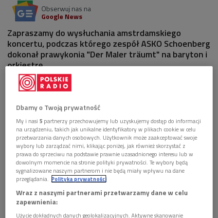
Obserwuj nas na
Google News
Zapraszamy do wysłuchania amstrdamskiego
koncertu, podczas którego zespół ASKO Schoenberg
dokonał prawykonia "Der Maler träumt" na baryton i
orkiestrę.
Dbamy o Twoją prywatność
My i nasi
5
partnerzy przechowujemy lub uzyskujemy dostęp do informacji
na urządzeniu, takich jak unikalne identyfikatory w plikach cookie w celu
przetwarzania danych osobowych. Użytkownik może zaakceptować swoje
wybory lub zarządzać nimi, klikając poniżej, jak również skorzystać z
prawa do sprzeciwu na podstawie prawnie uzasadnionego interesu lub w
dowolnym momencie na stronie polityki prywatności. Te wybory będą
sygnalizowane naszym partnerom i nie będą miały wpływu na dane
przeglądania.
Polityka prywatności
Wraz z naszymi partnerami przetwarzamy dane w celu
zapewnienia:
Wolfgang Rihm
Foto: Wikipedia/Hans Peter Schaefer, lic. CC
Użycie dokładnych danych geolokalizacyjnych. Aktywne skanowanie