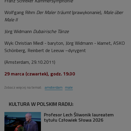
Franz Schreker
Kammersymphonie
Wolfgang Rihm
Der Maler träumt
(prawykonanie),
Male über
Male II
Jörg Widmann
Dubairische Tänze
Wyk: Christian Miedl - baryton, Jörg Widmann - klarnet, ASKO
Schönberg, Reinbert de Leeuw –dyrygent
(Amsterdam, 29.10.2011)
29 marca (czwartek), godz. 19:30
Zobacz więcej na temat:
amsterdam
male
KULTURA W POLSKIM RADIU:
Profesor Lech Śliwonik laureatem
tytułu Człowiek Słowa 2026