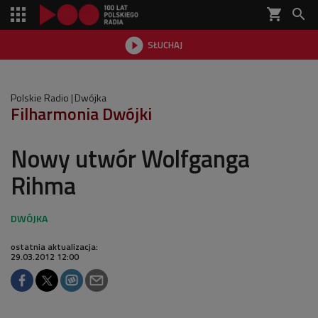
shopping_cart


SŁUCHAJ

Polskie Radio
Dwójka
Filharmonia Dwójki
Nowy utwór Wolfganga
Rihma
ostatnia aktualizacja:
29.03.2012 12:00