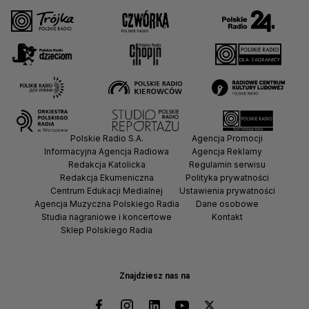
Polskie Radio S.A.
Agencja Promocji
Informacyjna Agencja Radiowa
Agencja Reklamy
Redakcja Katolicka
Regulamin serwisu
Redakcja Ekumeniczna
Polityka prywatności
Centrum Edukacji Medialnej
Ustawienia prywatności
Agencja Muzyczna Polskiego Radia
Dane osobowe
Studia nagraniowe i koncertowe
Kontakt
Sklep Polskiego Radia
Znajdziesz nas na