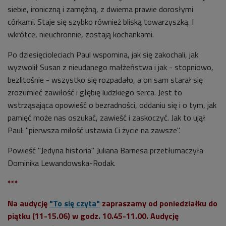
siebie, ironiczną i zamężną, z dwiema prawie dorosłymi
córkami. Staje się szybko również bliską towarzyszką. I
wkrótce, nieuchronnie, zostają kochankami.
Po dziesięcioleciach Paul wspomina, jak się zakochali, jak
wyzwolił Susan z nieudanego małżeństwa i jak - stopniowo,
bezlitośnie - wszystko się rozpadało, a on sam starał się
zrozumieć zawiłość i głębię ludzkiego serca. Jest to
wstrząsająca opowieść o bezradności, oddaniu się i o tym, jak
pamięć może nas oszukać, zawieść i zaskoczyć. Jak to ujął
Paul: "pierwsza miłość ustawia Ci życie na zawsze".
Powieść "Jedyna historia" Juliana Barnesa przetłumaczyła
Dominika
Lewandowska-Rodak.
***
Na audycję
"To się czyta"
zapraszamy od poniedziałku do
piątku (11-15.06) w godz. 10.45-11.00. Audycję