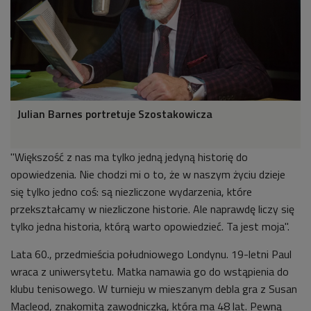
Julian Barnes portretuje Szostakowicza
"Większość z nas ma tylko jedną jedyną historię do
opowiedzenia. Nie chodzi mi o to, że w naszym życiu dzieje
się tylko jedno coś: są niezliczone wydarzenia, które
przekształcamy w niezliczone historie. Ale naprawdę liczy się
tylko jedna historia, którą warto opowiedzieć. Ta jest moja".
Lata 60., przedmieścia południowego Londynu. 19-letni Paul
wraca z uniwersytetu. Matka namawia go do wstąpienia do
klubu tenisowego. W turnieju w mieszanym debla gra z Susan
Macleod, znakomitą zawodniczką, która ma 48 lat. Pewną