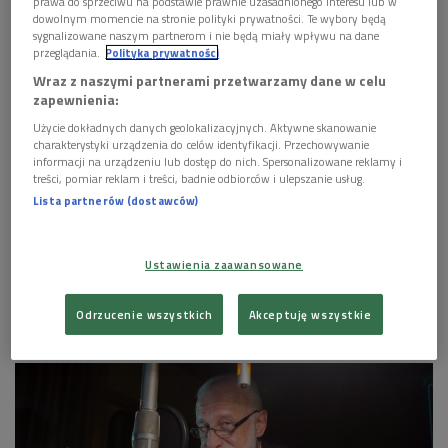
Julian Barnes "Jedyna historia", czyta Jerzy
prawa do sprzeciwu na podstawie prawnie uzasadnionego interesu lub w
Schejbal - fragm. 3. (To się czyta/Dwójka)
dowolnym momencie na stronie polityki prywatności. Te wybory będą
sygnalizowane naszym partnerom i nie będą miały wpływu na dane
przeglądania.
Polityka prywatności


14'21
Wraz z naszymi partnerami przetwarzamy dane w celu
zapewnienia:
Julian Barnes "Jedyna historia", czyta Jerzy
Schejbal - fragm. 4. (To się czyta/Dwójka)
Użycie dokładnych danych geolokalizacyjnych. Aktywne skanowanie
charakterystyki urządzenia do celów identyfikacji. Przechowywanie
informacji na urządzeniu lub dostęp do nich. Spersonalizowane reklamy i


14'10
treści, pomiar reklam i treści, badnie odbiorców i ulepszanie usług.
Lista partnerów (dostawców)
Julian Barnes "Jedyna historia", czyta Jerzy
Schejbal - fragm. 5. (To się czyta/Dwójka)
Ustawienia zaawansowane
Odrzucenie wszystkich
Akceptuję wszystkie
Jerzy Schejbal w studiu Dwójki
Foto: Piotr Piorun/PR