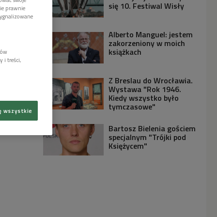
się 10. Festiwal Wisły
wie prawnie
sygnalizowane
Alberto Manguel: jestem
zakorzeniony w moich
książkach
lów
i treści,
Z Breslau do Wrocławia.
Wystawa "Rok 1946.
Kiedy wszystko było
tymczasowe"
ę wszystkie
Bartosz Bielenia gościem
specjalnym "Trójki pod
Księżycem"