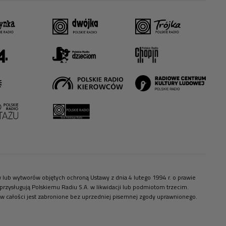
ów lub wytworów objętych ochroną Ustawy z dnia 4 lutego 1994 r. o prawie
zysługują Polskiemu Radiu S.A. w likwidacji lub podmiotom trzecim.
 w całości jest zabronione bez uprzedniej pisemnej zgody uprawnionego.