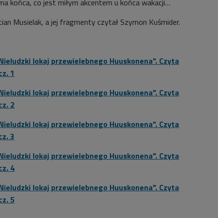
e ma końca, co jest miłym akcentem u końca wakacji…
tian Musielak, a jej fragmenty czytał Szymon Kuśmider.
"Nieludzki lokaj przewielebnego Huuskonena". Czyta
z. 1
"Nieludzki lokaj przewielebnego Huuskonena". Czyta
z. 2
"Nieludzki lokaj przewielebnego Huuskonena". Czyta
z. 3
"Nieludzki lokaj przewielebnego Huuskonena". Czyta
z. 4
"Nieludzki lokaj przewielebnego Huuskonena". Czyta
z. 5