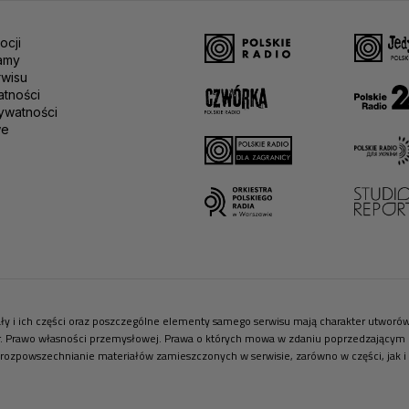
ocji
amy
rwisu
atności
ywatności
we
riały i ich części oraz poszczególne elementy samego serwisu mają charakter utwor
r. Prawo własności przemysłowej. Prawa o których mowa w zdaniu poprzedzającym pr
 rozpowszechnianie materiałów zamieszczonych w serwisie, zarówno w części, jak i