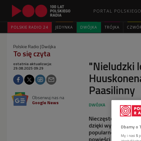
PORTAL POLSKIEGO
POLSKIE RADIO 24
JEDYNKA
DWÓJKA
TRÓJKA
CZWÓ
Polskie Radio
Dwójka
To się czyta
"Nieludzki 
ostatnia aktualizacja:
29.08.2025 09:29
Huuskonena
Paasilinny
Obserwuj nas na
Google News
Nieczęsto w naszym c
dzięki wydawnictwu 
Dbamy o 
popularnego pisarza i
My i nasi
5
p
powieści Arta Paasili
identyfikat