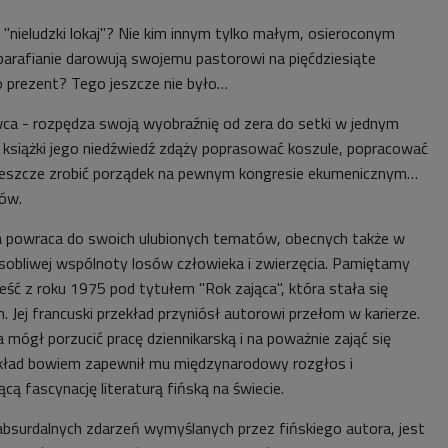
 "nieludzki lokaj"? Nie kim innym tylko małym, osieroconym
parafianie darowują swojemu pastorowi na pięćdziesiąte
o prezent? Tego jeszcze nie było…
wca - rozpędza swoją wyobraźnię od zera do setki w jednym
j książki jego niedźwiedź zdąży poprasować koszule, popracować
 jeszcze zrobić porządek na pewnym kongresie ekumenicznym…
tów.
na powraca do swoich ulubionych tematów, obecnych także w
osobliwej wspólnoty losów człowieka i zwierzęcia. Pamiętamy
eść z roku 1975 pod tytułem "Rok zająca", która stała się
. Jej francuski przekład przyniósł autorowi przełom w karierze.
 mógł porzucić pracę dziennikarską i na poważnie zająć się
ekład bowiem zapewnił mu międzynarodowy rozgłos i
ą fascynację literaturą fińską na świecie.
absurdalnych zdarzeń wymyślanych przez fińskiego autora, jest