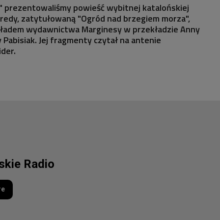
a" prezentowaliśmy powieść wybitnej katalońskiej
oredy, zatytułowaną "Ogród nad brzegiem morza",
akładem wydawnictwa Marginesy w przekładzie Anny
 Pabisiak. Jej fragmenty czytał na antenie
der.
lskie Radio
re