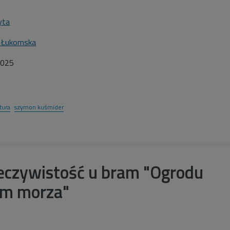
yta
a Łukomska
025
atura
szymon kuśmider
zeczywistość u bram "Ogrodu
em morza"