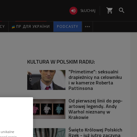
shopping_cart


SŁUCHAJ

ICY
ПР ДЛЯ УКРАЇНИ
PODCASTY
KULTURA W POLSKIM RADIU:
"Primetime": seksualni
drapieżnicy na celowniku
i w kamerze Roberta
Pattinsona
Od pierwszej linii do pop-
artowej legendy. Andy
Warhol nieznany w
Krakowie
Święto Królowej Polskich
 unikalne
Rzek - już jutro zaczyna
tować swoje