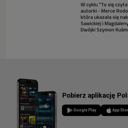
W cyklu "To się czyt
autorki - Merce Rod
która ukazała się n
Sawickiej i Magdaleny
Dwójki Szymon Kuśmi
Pobierz aplikację Po
Google Play
App Sto