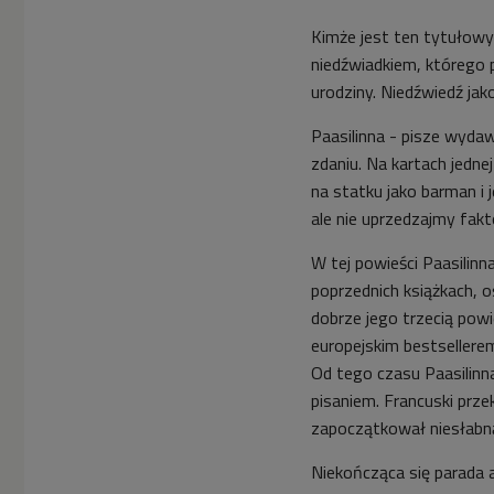
Kimże jest ten tytułowy
niedźwiadkiem, którego 
urodziny. Niedźwiedź jak
Paasilinna - pisze wyda
zdaniu. Na kartach jedne
na statku jako barman i
ale nie uprzedzajmy fak
W tej powieści Paasilin
poprzednich książkach, 
dobrze jego trzecią powi
europejskim bestsellerem
Od tego czasu Paasilinna
pisaniem. Francuski prz
zapoczątkował niesłabnąc
Niekończąca się parada 