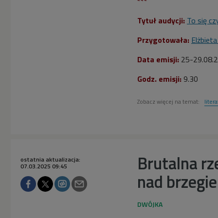
***
Tytuł audycji:
To się cz
Przygotowała:
Elżbiet
Data emisji:
25-29.08.
2
Godz. emisji:
9.30
Zobacz więcej na temat:
liter
Brutalna r
ostatnia aktualizacja:
07.03.2025 09:45
nad brzegi