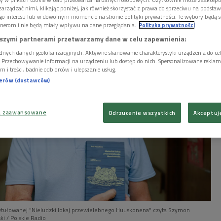
udzki lokaj przewielebnego Huuskonena". Wybrane
arządzać nimi, klikając poniżej, jak również skorzystać z prawa do sprzeciwu na podsta
ymon Kuśmider.
go interesu lub w dowolnym momencie na stronie polityki prywatności. Te wybory będą 
nerom i nie będą miały wpływu na dane przeglądania.
Polityka prywatności
szymi partnerami przetwarzamy dane w celu zapewnienia:
dnych danych geolokalizacyjnych. Aktywne skanowanie charakterystyki urządzenia do ce
i. Przechowywanie informacji na urządzeniu lub dostęp do nich. Spersonalizowane reklamy 
m i treści, badnie odbiorców i ulepszanie usług.
nerów (dostawców)
a zaawansowane
Odrzucenie wszystkich
Akceptuj
tytułowanej "Nieludzki lokaj przewielebnego Huuskonena" czyta Szymon
ki / Polskie Radio