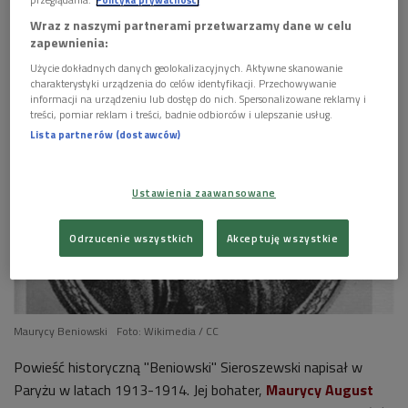


14'46
Wraz z naszymi partnerami przetwarzamy dane w celu
Wacław Sieroszewski, "Beniowski" - czyta Andrzej
zapewnienia:
Mastalerz. Fragm. 3. (To się czyta/Dwójka)
Użycie dokładnych danych geolokalizacyjnych. Aktywne skanowanie
charakterystyki urządzenia do celów identyfikacji. Przechowywanie


informacji na urządzeniu lub dostęp do nich. Spersonalizowane reklamy i
14'29
treści, pomiar reklam i treści, badnie odbiorców i ulepszanie usług.
Wacław Sieroszewski, "Beniowski" - czyta Andrzej
Lista partnerów (dostawców)
Mastalerz. Fragm. 4. (To się czyta/Dwójka)


Ustawienia zaawansowane
14'41
Wacław Sieroszewski, "Beniowski" - czyta Andrzej
Odrzucenie wszystkich
Akceptuję wszystkie
Mastalerz. Fragm. 5. (To się czyta/Dwójka)
Maurycy Beniowski
Foto: Wikimedia / CC
Powieść historyczną "Beniowski" Sieroszewski napisał w
Paryżu w latach 1913-1914. Jej bohater,
Maurycy August