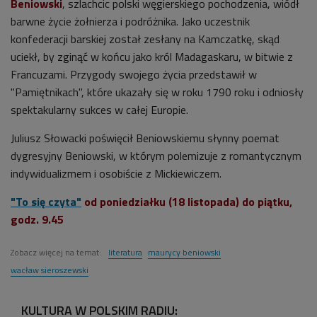
Beniowski
, szlachcic polski węgierskiego pochodzenia, wiódł
barwne życie żołnierza i podróżnika. Jako uczestnik
konfederacji barskiej został zesłany na Kamczatkę, skąd
uciekł, by zginąć w końcu jako król Madagaskaru, w bitwie z
Francuzami. Przygody swojego życia przedstawił w
"Pamiętnikach", które ukazały się w roku 1790 roku i odniosły
spektakularny sukces w całej Europie.
Juliusz Słowacki poświęcił Beniowskiemu słynny poemat
dygresyjny Beniowski, w którym polemizuje z romantycznym
indywidualizmem i osobiście z Mickiewiczem.
"To się czyta"
od poniedziałku (18 listopada) do piątku,
godz. 9.45
Zobacz więcej na temat:
literatura
maurycy beniowski
wacław sieroszewski
KULTURA W POLSKIM RADIU: