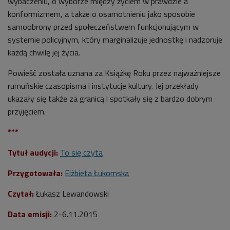
wybaczeniu, o wyborze między życiem w prawdzie a
konformizmem, a także o osamotnieniu jako sposobie
samoobrony przed społeczeństwem funkcjonującym w
systemie policyjnym, który marginalizuje jednostkę i nadzoruje
każdą chwilę jej życia.
Powieść została uznana za Książkę Roku przez najważniejsze
rumuńskie czasopisma i instytucje kultury. Jej przekłady
ukazały się także za granicą i spotkały się z bardzo dobrym
przyjęciem.
***
Tytuł audycji:
To się czyta
Przygotowała:
Elżbieta Łukomska
Czytał:
Łukasz Lewandowski
Data emisji:
2-6.11.2015