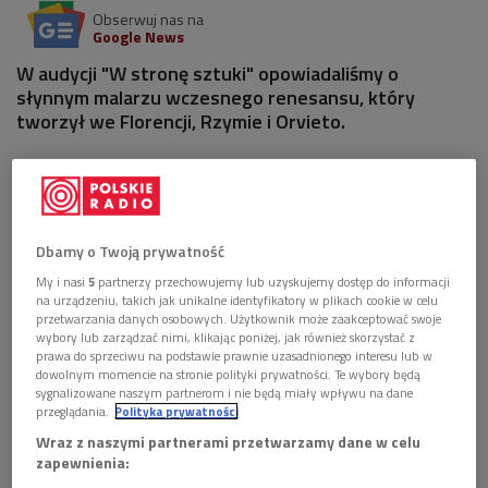
Obserwuj nas na
Google News
W audycji "W stronę sztuki" opowiadaliśmy o
słynnym malarzu wczesnego renesansu, który
tworzył we Florencji, Rzymie i Orvieto.
1 plik
AUDIO


13'27
Dbamy o Twoją prywatność
Fra Angelico. Anielski brat z Włoch. Gawęda
Bożeny Fabiani (PR, 2017)
My i nasi
5
partnerzy przechowujemy lub uzyskujemy dostęp do informacji
na urządzeniu, takich jak unikalne identyfikatory w plikach cookie w celu
przetwarzania danych osobowych. Użytkownik może zaakceptować swoje
wybory lub zarządzać nimi, klikając poniżej, jak również skorzystać z
prawa do sprzeciwu na podstawie prawnie uzasadnionego interesu lub w
dowolnym momencie na stronie polityki prywatności. Te wybory będą
sygnalizowane naszym partnerom i nie będą miały wpływu na dane
przeglądania.
Polityka prywatności
Wraz z naszymi partnerami przetwarzamy dane w celu
zapewnienia: