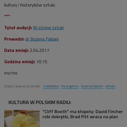
kultury i historyków sztuki.
***
Tytuł audycji:
W stronę sztuki
Prowadzi:
dr Bożena Fabiani
Data emisji:
2.04.2017
Godzina emisji:
10.15
mz/mc
Zobacz więcej na temat:
malarstwo
fra angelico
bożena fabiani
sztuka
KULTURA W POLSKIM RADIU:
"Cliff Booth" ma kłopoty: David Fincher
robi dokrętki, Brad Pitt wraca na plan