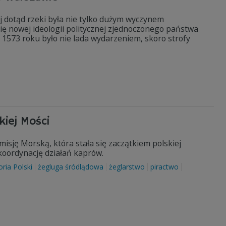
j dotąd rzeki była nie tylko dużym wyczynem
ę nowej ideologii politycznej zjednoczonego państwa
 1573 roku było nie lada wydarzeniem, skoro strofy
kiej Mości
isję Morską, która stała się zaczątkiem polskiej
i koordynację działań kaprów.
oria Polski
żegluga śródlądowa
żeglarstwo
piractwo