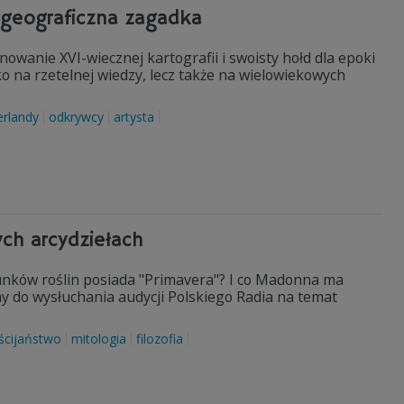
i geograficzna zagadka
wanie XVI-wiecznej kartografii i swoisty hołd dla epoki
lko na rzetelnej wiedzy, lecz także na wielowiekowych
erlandy
odkrywcy
artysta
ych arcydziełach
unków roślin posiada "Primavera"? I co Madonna ma
do wysłuchania audycji Polskiego Radia na temat
ścijaństwo
mitologia
filozofia