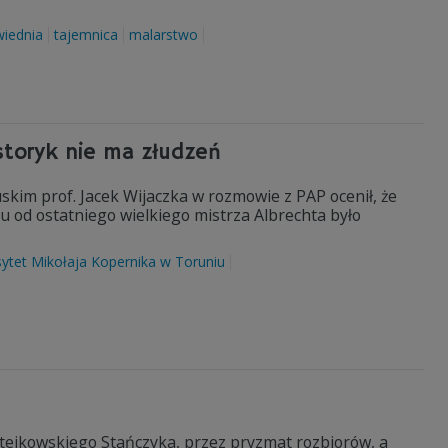
iednia
tajemnica
malarstwo
storyk nie ma złudzeń
uskim prof. Jacek Wijaczka w rozmowie z PAP ocenił, że
u od ostatniego wielkiego mistrza Albrechta było
ytet Mikołaja Kopernika w Toruniu
tejkowskiego Stańczyka, przez pryzmat rozbiorów, a