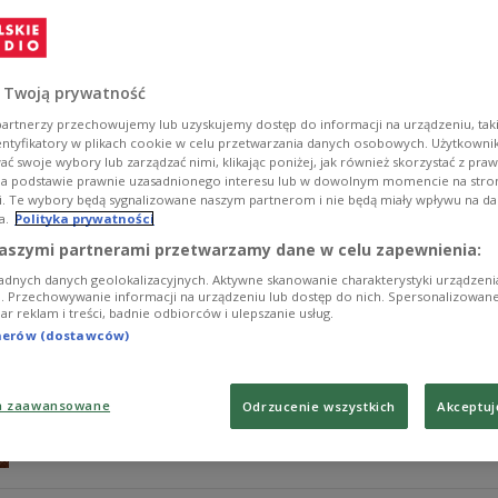
23 maja 1498 roku na centralnym placu Florencji został
Savonarola. Mnich ten, który swoimi płomiennymi kazani
niejednoznaczna: dla jednych stał się synonimem fanatyz
 Twoją prywatność
Zobacz więcej na temat:
średniowiecze
chrześcijaństwo
Kośc
artnerzy przechowujemy lub uzyskujemy dostęp do informacji na urządzeniu, taki
entyfikatory w plikach cookie w celu przetwarzania danych osobowych. Użytkown
ć swoje wybory lub zarządzać nimi, klikając poniżej, jak również skorzystać z pra
na podstawie prawnie uzasadnionego interesu lub w dowolnym momencie na stroni
i. Te wybory będą sygnalizowane naszym partnerom i nie będą miały wpływu na d
a.
Polityka prywatności
Kiedy umarł Mikołaj Kopernik i kto leży 
aszymi partnerami przetwarzamy dane w celu zapewnienia:
adnych danych geolokalizacyjnych. Aktywne skanowanie charakterystyki urządzen
22 maja 2010 roku we Fromborku pochowano prochy, kt
ji. Przechowywanie informacji na urządzeniu lub dostęp do nich. Spersonalizowane
iar reklam i treści, badnie odbiorców i ulepszanie usług.
Kopernika, a zdaniem innych zostały błędnie zidentyfik
wielkiego astronoma.
tnerów (dostawców)
Zobacz więcej na temat:
Mikołaj Kopernik
historia Polski
ast
NAUKA
a zaawansowane
Odrzucenie wszystkich
Akceptuj