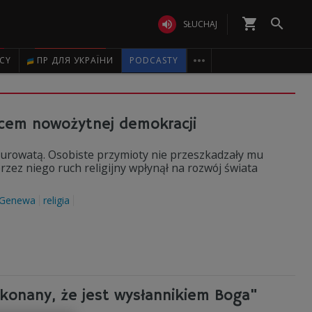
shopping_cart


SŁUCHAJ

ICY
ПР ДЛЯ УКРАЇНИ
PODCASTY
ojcem nowożytnej demokracji
gburowatą. Osobiste przymioty nie przeszkadzały mu
ez niego ruch religijny wpłynął na rozwój świata
Genewa
religia
ekonany, że jest wysłannikiem Boga"