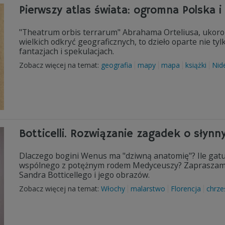
Pierwszy atlas świata: ogromna Polska 
"Theatrum orbis terrarum" Abrahama Orteliusa, ukorono
wielkich odkryć geograficznych, to dzieło oparte nie ty
fantazjach i spekulacjach.
Zobacz więcej na temat:
geografia
mapy
mapa
książki
Nid
Botticelli. Rozwiązanie zagadek o słynn
Dlaczego bogini Wenus ma "dziwną anatomię"? Ile gat
wspólnego z potężnym rodem Medyceuszy? Zapraszamy 
Sandra Botticellego i jego obrazów.
Zobacz więcej na temat:
Włochy
malarstwo
Florencja
chrze