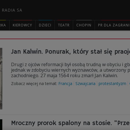
 RADIA SA
RKA
KIEROWCY
DZIECI
TEATR
CHOPIN
PR DLA ZAGRAN

Jan Kalwin. Ponurak, który stał się pra
Drugi z ojców reformacji był osobą trudną w obyciu i 
jednak w zdobyciu wiernych wyznawców, a utworzony prz
zachodniego. 27 maja 1564 roku zmarł Jan Kalwin.
Zobacz więcej na temat:
Francja
Szwajcaria
protestantyzm
Mroczny prorok spalony na stosie. "Prz