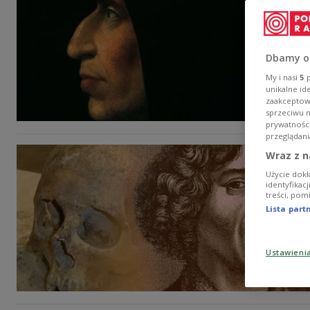
Dbamy o
My i nasi
5
p
unikalne id
zaakceptowa
sprzeciwu 
prywatnośc
przeglądani
Wraz z n
Użycie dokł
identyfikac
treści, pom
Lista par
Ustawieni