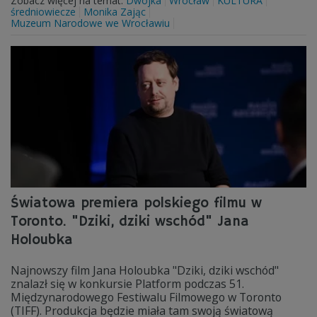
Zobacz więcej na temat:
Dwójka
Wrocław
KULTURA
średniowiecze
Monika Zając
Muzeum Narodowe we Wrocławiu
Światowa premiera polskiego filmu w
Toronto. "Dziki, dziki wschód" Jana
Holoubka
Najnowszy film Jana Holoubka "Dziki, dziki wschód"
znalazł się w konkursie Platform podczas 51.
Międzynarodowego Festiwalu Filmowego w Toronto
(TIFF). Produkcja będzie miała tam swoją światową