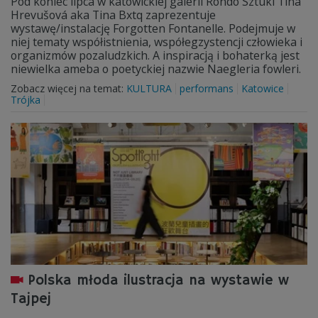
Pod koniec lipca w katowickiej galerii Rondo Sztuki Tina
Hrevušová aka Tina Bxtq zaprezentuje
wystawę/instalację Forgotten Fontanelle. Podejmuje w
niej tematy współistnienia, współegzystencji człowieka i
organizmów pozaludzkich. A inspiracją i bohaterką jest
niewielka ameba o poetyckiej nazwie Naegleria fowleri.
Zobacz więcej na temat:
KULTURA
performans
Katowice
Trójka
Polska młoda ilustracja na wystawie w
Tajpej