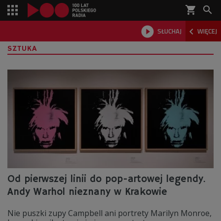
shopping_cart



SŁUCHAJ
WIĘCEJ

SZTUKA
Od pierwszej linii do pop-artowej legendy.
Andy Warhol nieznany w Krakowie
Nie puszki zupy Campbell ani portrety Marilyn Monroe,