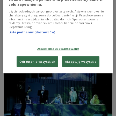
celu zapewnienia:
Opowieść o sukcesie i poświęceniu. "Nasza
Użycie dokładnych danych geolokalizacyjnych. Aktywne skanowanie
rzecz" w Muzeum Tatrzańskim
charakterystyki urządzenia do celów identyfikacji. Przechowywanie
informacji na urządzeniu lub dostęp do nich. Spersonalizowane
reklamy i treści, pomiar reklam i treści, badnie odbiorców i
Od wiejskiej szkółki do jednej z najważniejszych
ulepszanie usług.
instytucji kształtujących polską sztukę, rzemiosło,
Lista partnerów (dostawców)
wzornictwo i architekturę. Wystawa Muzeum
Tatrzańskiego, zatytułowana "Nasza rzecz",
przygotowana z okazji 150-lecia Szkoły Snycerskiej w
Ustawienia zaawansowane
Zakopanem, to opowieść o sukcesie i poświęceniu.
Zobacz więcej na temat:
Aldona Łaniewska-Wołłk
Podhale
Odrzucenie wszystkich
Akceptuję wszystkie
wystawa