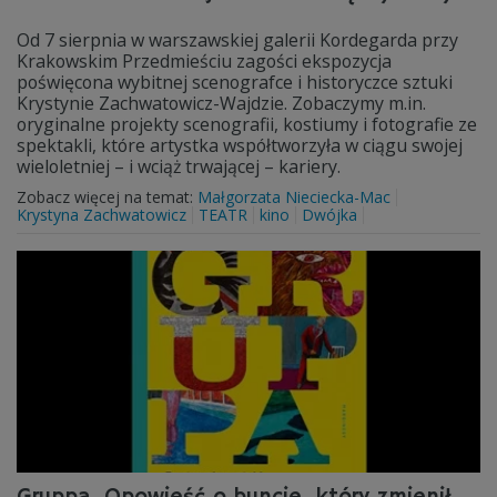
Od 7 sierpnia w warszawskiej galerii Kordegarda przy
Krakowskim Przedmieściu zagości ekspozycja
poświęcona wybitnej scenografce i historyczce sztuki
Krystynie Zachwatowicz-Wajdzie. Zobaczymy m.in.
oryginalne projekty scenografii, kostiumy i fotografie ze
spektakli, które artystka współtworzyła w ciągu swojej
wieloletniej – i wciąż trwającej – kariery.
Zobacz więcej na temat:
Małgorzata Nieciecka-Mac
Krystyna Zachwatowicz
TEATR
kino
Dwójka