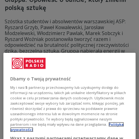
Gruppa. Opowieść o buncie, który zmienił
polską sztukę
Szóstka studentów i absolwentów warszawskiej ASP:
Ryszard Grzyb, Paweł Kowalewski, Jarosław
Modzelewski, Włodzimierz Pawlak, Marek Sobczyk i
Ryszard Woźniak postanowiła tworzyć razem i
odpowiedzieć na brutalność politycznej rzeczywistości
dziką, bezczelną sztuką. Gruppa nabierała energii w
czasie karnawału Solidarności, by wybuchnąć w stanie
wojennym.
Zobacz więcej na temat:
Katarzyna Sanocka
PRL
Dbamy o Twoją prywatność
My i nasi
5
partnerzy przechowujemy lub uzyskujemy dostęp do
informacji na urządzeniu, takich jak unikalne identyfikatory w plikach
cookie w celu przetwarzania danych osobowych. Użytkownik może
zaakceptować swoje wybory lub zarządzać nimi, klikając poniżej, jak
również skorzystać z prawa do sprzeciwu na podstawie prawnie
uzasadnionego interesu lub w dowolnym momencie na stronie
polityki prywatności. Te wybory będą sygnalizowane naszym
partnerom i nie będą miały wpływu na dane przeglądania.
Polityka
prywatności
Wraz z naszymi partnerami przetwarzamy dane w