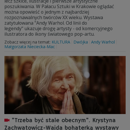
lecz szkice, ilustracje i pierwsze artystyczne
poszukiwania. W Pałacu Sztuki w Krakowie oglądać
można opowieść o jednym z najbardziej
rozpoznawalnych twórców XX wieku. Wystawa
zatytułowana "Andy Warhol. Od linii do
legendy" ukazuje drogę artysty - od komercyjnego
ilustratora do ikony światowego pop-artu.
Zobacz więcej na temat:
KULTURA
Dwójka
Andy Warhol
Małgorzata Nieciecka-Mac
"Trzeba być stale obecnym". Krystyna
Zachwatowicz-Wajda bohaterką wystawy