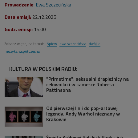
Prowadzenie
:
Ewa Szczecińska
Data emisji:
22.12.2025
Godz. emisji:
15.00
Zobacz więcej na temat:
śpiew
ewa szczecińska
dwójka
muzyka współczesna
KULTURA W POLSKIM RADIU:
"Primetime": seksualni drapieżnicy na
celowniku i w kamerze Roberta
Pattinsona
Od pierwszej linii do pop-artowej
legendy. Andy Warhol nieznany w
Krakowie
Święto Królowej Polskich Rzek - już