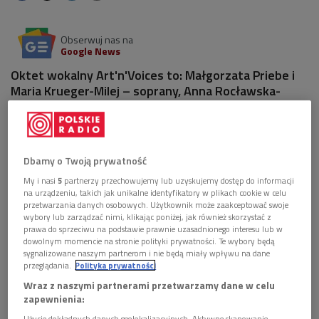
Obserwuj nas na
Google News
Oktet wokalny Art'n'Voices to: Małgorzata Priebe i
Maria Krueger-Milej – soprany, Anna Rocławska-
Musiałczyk i Maria Jundziłł – alty, Mateusz Warkusz i
Szymon Duraj – tenory oraz Tomasz Chyła i Rafał
Brzeziński – basy. Artyści wydali właśnie płytę
zatytułowaną "Pieces of myself".
Dbamy o Twoją prywatność
My i nasi
5
partnerzy przechowujemy lub uzyskujemy dostęp do informacji
na urządzeniu, takich jak unikalne identyfikatory w plikach cookie w celu
przetwarzania danych osobowych. Użytkownik może zaakceptować swoje
wybory lub zarządzać nimi, klikając poniżej, jak również skorzystać z
prawa do sprzeciwu na podstawie prawnie uzasadnionego interesu lub w
dowolnym momencie na stronie polityki prywatności. Te wybory będą
sygnalizowane naszym partnerom i nie będą miały wpływu na dane
przeglądania.
Polityka prywatności
Wraz z naszymi partnerami przetwarzamy dane w celu
zapewnienia:
Użycie dokładnych danych geolokalizacyjnych. Aktywne skanowanie