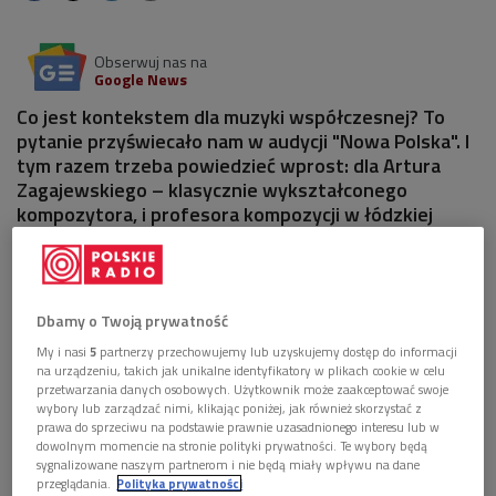
Obserwuj nas na
Google News
Co jest kontekstem dla muzyki współczesnej? To
pytanie przyświecało nam w audycji "Nowa Polska". I
tym razem trzeba powiedzieć wprost: dla Artura
Zagajewskiego – klasycznie wykształconego
kompozytora, i profesora kompozycji w łódzkiej
Akademii Muzycznej - jest to przede wszystkim:
punk rock, trash metal, death metal i popkulturowe
albumy lat 80. i 90.
Dbamy o Twoją prywatność
My i nasi
5
partnerzy przechowujemy lub uzyskujemy dostęp do informacji
na urządzeniu, takich jak unikalne identyfikatory w plikach cookie w celu
przetwarzania danych osobowych. Użytkownik może zaakceptować swoje
wybory lub zarządzać nimi, klikając poniżej, jak również skorzystać z
prawa do sprzeciwu na podstawie prawnie uzasadnionego interesu lub w
dowolnym momencie na stronie polityki prywatności. Te wybory będą
sygnalizowane naszym partnerom i nie będą miały wpływu na dane
przeglądania.
Polityka prywatności