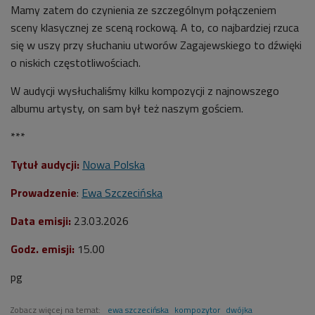
Mamy zatem do czynienia ze szczególnym połączeniem
sceny klasycznej ze sceną rockową. A to, co najbardziej rzuca
się w uszy przy słuchaniu utworów Zagajewskiego to dźwięki
o niskich częstotliwościach.
W audycji wysłuchaliśmy kilku kompozycji z najnowszego
albumu artysty, on sam był też naszym gościem.
***
Tytuł audycji:
Nowa Polska
Prowadzenie
:
Ewa Szczecińska
Data emisji:
23.03.2026
Godz. emisji:
15.00
pg
Zobacz więcej na temat:
ewa szczecińska
kompozytor
dwójka