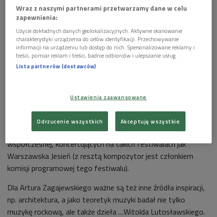
Wraz z naszymi partnerami przetwarzamy dane w celu
zapewnienia:
Użycie dokładnych danych geolokalizacyjnych. Aktywne skanowanie
charakterystyki urządzenia do celów identyfikacji. Przechowywanie
informacji na urządzeniu lub dostęp do nich. Spersonalizowane reklamy i
Cechą charakterystyczną utworów Artura Zagajewskiego są dźwięki o niskich
treści, pomiar reklam i treści, badnie odbiorców i ulepszanie usług.
częstotliwościach
Foto: Rafał Masłow
Lista partnerów (dostawców)
Posłuchaj audycji "Nowa Polska" >>>
Dlaczego zatem
Artur Zagajewski
trafił do tego cyklu, a nie
Ustawienia zaawansowane
niedzielnego "Wieczoru płytowego"? Ponieważ zarazem jego
utwory nie są wprost punk rockowe, death metalowe czy
Odrzucenie wszystkich
Akceptuję wszystkie
trash metalowe, są skomponowane dla zespołów muzyki
współczesnej, koncertujących na takich festiwalach jak
Warszawska Jesień (z resztą kompozytor jest członkiem
komisji programowej tego festiwalu).
Dla Artura Zagajewskiego ważne są też inne źródła inspiracji,
np. architektura, a jako teoretyk muzyki badał nie tylko
muzykę rockową, ale także dzieła …Witolda Lutosławskiego.