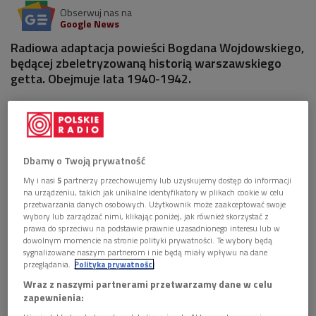
Obserwuj nas na
Google News
Radiowa adaptacja powieści Bogdana Wojdowskiego,
będącej zbeletryzowaną historią warszawskiego
getta. Obejmuje lata 1940-1942.
Dbamy o Twoją prywatność
My i nasi
5
partnerzy przechowujemy lub uzyskujemy dostęp do informacji
na urządzeniu, takich jak unikalne identyfikatory w plikach cookie w celu
przetwarzania danych osobowych. Użytkownik może zaakceptować swoje
wybory lub zarządzać nimi, klikając poniżej, jak również skorzystać z
prawa do sprzeciwu na podstawie prawnie uzasadnionego interesu lub w
dowolnym momencie na stronie polityki prywatności. Te wybory będą
sygnalizowane naszym partnerom i nie będą miały wpływu na dane
przeglądania.
Polityka prywatności
Marcin Bosak
Foto: Polskie Radio
Wraz z naszymi partnerami przetwarzamy dane w celu
zapewnienia:
Poprzez obserwacje i doświadczenia dorastającego chłopca -