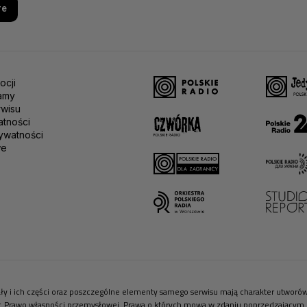
re
ocji
amy
rwisu
atności
ywatności
we
riały i ich części oraz poszczególne elementy samego serwisu mają charakter utwor
r. Prawo własności przemysłowej. Prawa o których mowa w zdaniu poprzedzającym pr