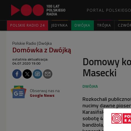
PORTAL POLSKIEGO
POLSKIE RADIO 24
JEDYNKA
DWÓJKA
TRÓJKA
CZWÓ
Polskie Radio
Dwójka
Domówka z Dwójką
Domowy kon
ostatnia aktualizacja:
04.07.2020 19:00
Masecki
Obserwuj nas na
Google News
Rozkochali publiczno
nucimy dawne piosen
Karasińskiego. Ba! z
sobotę 4 lipca na an
bandżola, pianino i 