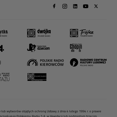
ów lub wytworów objętych ochroną Ustawy z dnia 4 lutego 1994 r. o prawie
zysługują Polskiemu Radiu S.A. w likwidacji lub podmiotom trzecim.