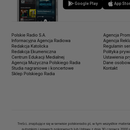
Google Play
App Sto
Polskie Radio S.A.
Agencja Prom
Informacyjna Agencja Radiowa
Agencja Rekl
Redakcja Katolicka
Regulamin se
Redakcja Ekumeniczna
Polityka pryw
Centrum Edukacji Medialnej
Ustawienia pr
Agencja Muzyczna Polskiego Radia
Dane osobo
Studia nagraniowe i koncertowe
Kontakt
Sklep Polskiego Radia
Treści, znajdujące się w serwisie polskieradio.pl, w tym wszystkie mate
autorskim i prawach pokrewnych lub Ustawy z dnia 30 czerwca 2000 