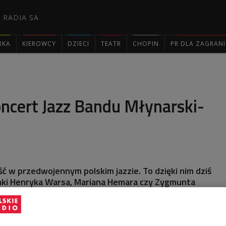
 RADIA SA
RKA
KIEROWCY
DZIECI
TEATR
CHOPIN
PR DLA ZAGRAN

cert Jazz Bandu Młynarski-
ść w przedwojennym polskim jazzie. To dzięki nim dziś
ki Henryka Warsa, Mariana Hemara czy Zygmunta
darza się, że doceniamy ich powab nawet w tańcu. W
tenie i stronie internetowej Dwójki zabrzmiały
perkusja, mogli bowiem Państwo usłyszeć kameralny