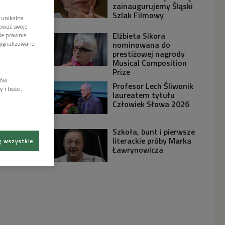
zainaugurujemy Śląski
Szlak Filmowy
 unikalne
tować swoje
Elżbieta Sikora
wie prawnie
nominowana do
sygnalizowane
prestiżowej nagrody
Musical Composition
Prize
lów
Profesor Lech Śliwonik
i treści,
laureatem tytułu
Człowiek Słowa 2026
Szkoła, bunt i pierwsze
literackie próby Marka
ę wszystkie
Ławrynowicza