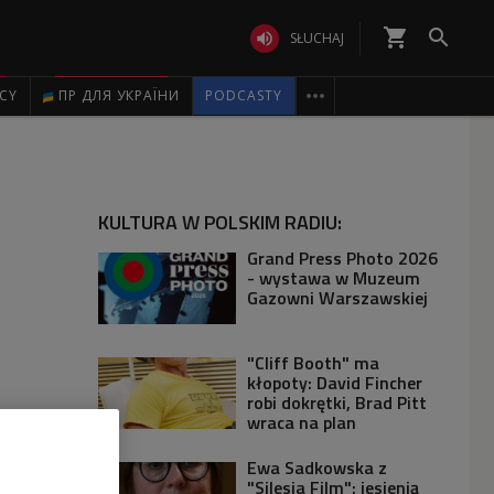
shopping_cart


SŁUCHAJ

ICY
ПР ДЛЯ УКРАЇНИ
PODCASTY
KULTURA W POLSKIM RADIU:
Grand Press Photo 2026
- wystawa w Muzeum
Gazowni Warszawskiej
"Cliff Booth" ma
kłopoty: David Fincher
robi dokrętki, Brad Pitt
wraca na plan
Ewa Sadkowska z
"Silesia Film": jesienią