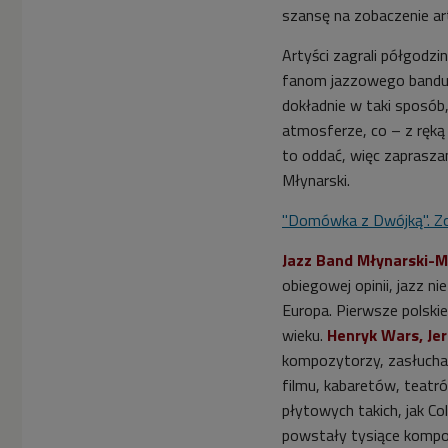
szansę na zobaczenie art
Artyści zagrali półgodz
fanom jazzowego bandu
dokładnie w taki sposób,
atmosferze, co – z ręką 
to oddać, więc zaprasza
Młynarski.
"Domówka z Dwójką". Zo
Jazz Band Młynarski-
obiegowej opinii, jazz n
Europa. Pierwsze polski
wieku.
Henryk Wars, Jer
kompozytorzy, zasłuchani
filmu, kabaretów, teatró
płytowych takich, jak C
powstały tysiące kompoz