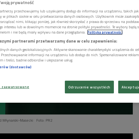
 polskiego zespołu jazzowego.
Twoją prywatność
artnerzy przechowujemy lub uzyskujemy dostęp do informacji na urządzeniu, takich jak
ory w plikach cookie w celu przetwarzania danych osobowych. Użytkownik może zaakcep
arządzać nimi, klikając poniżej, jak również skorzystać z prawa do sprzeciwu na podsta
go interesu lub w dowolnym momencie na stronie polityki prywatności. Te wybory będą 
nerom i nie będą miały wpływu na dane przeglądania.
Polityka prywatności
szymi partnerami przetwarzamy dane w celu zapewnienia:
dnych danych geolokalizacyjnych. Aktywne skanowanie charakterystyki urządzenia do ce
i. Przechowywanie informacji na urządzeniu lub dostęp do nich. Spersonalizowane reklamy 
m i treści, badnie odbiorców i ulepszanie usług.
nerów (dostawców)
a zaawansowane
Odrzucenie wszystkich
Akceptuj
d Młynarski-Masecki
Foto: PR2