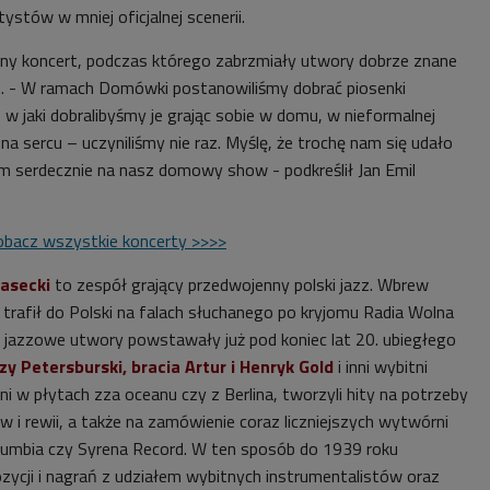
ystów w mniej oficjalnej scenerii.
inny koncert, podczas którego zabrzmiały utwory dobrze znane
. -
W ramach Domówki postanowiliśmy dobrać piosenki
 w jaki dobralibyśmy je grając sobie w domu, w nieformalnej
na sercu – uczyniliśmy nie raz. Myślę, że trochę nam się udało
m serdecznie na nasz domowy show - podkreślił Jan Emil
bacz wszystkie koncerty >>>>
Masecki
to zespół grający przedwojenny polski jazz. Wbrew
ie trafił do Polski na falach słuchanego po kryjomu Radia Wolna
e jazzowe utwory powstawały już pod koniec lat 20. ubiegłego
zy Petersburski, bracia Artur i Henryk Gold
i inni wybitni
 w płytach zza oceanu czy z Berlina, tworzyli hity na potrzeby
w i rewii, a także na zamówienie coraz liczniejszych wytwórni
olumbia czy Syrena Record. W ten sposób do 1939 roku
ycji i nagrań z udziałem wybitnych instrumentalistów oraz