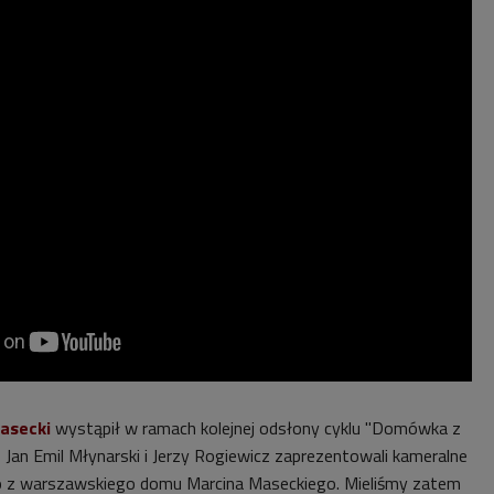
asecki
wystąpił w ramach kolejnej odsłony cyklu "Domówka z
 Jan Emil Młynarski i Jerzy Rogiewicz zaprezentowali kameralne
o z warszawskiego domu Marcina Maseckiego. Mieliśmy zatem