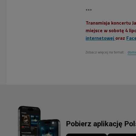
***
Transmisja koncertu J
miejsce
w sobotę 4 lip
internetowej
oraz
Face
Zobacz więcej na temat:
domó
Pobierz aplikację Po