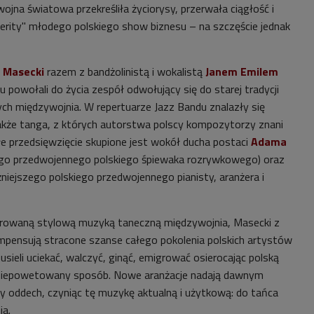
wojna światowa przekreśliła życiorysy, przerwała ciągłość i
erity" młodego polskiego show biznesu – na szczęście jednak
 Masecki
razem z bandżolinistą i wokalistą
Janem Emilem
 powołali do życia zespół odwołujący się do starej tradycji
ych międzywojnia. W repertuarze Jazz Bandu znalazły się
kże tanga, z których autorstwa polscy kompozytorzy znani
ałe przedsięwzięcie skupione jest wokół ducha postaci
Adama
ego przedwojennego polskiego śpiewaka rozrywkowego) oraz
iejszego polskiego przedwojennego pianisty, aranżera i
pirowaną stylową muzyką taneczną międzywojnia, Masecki z
mpensują stracone szanse całego pokolenia polskich artystów
ieli uciekać, walczyć, ginąć, emigrować osierocając polską
iepowetowany sposób. Nowe aranżacje nadają dawnym
 oddech, czyniąc tę muzykę aktualną i użytkową: do tańca
a.