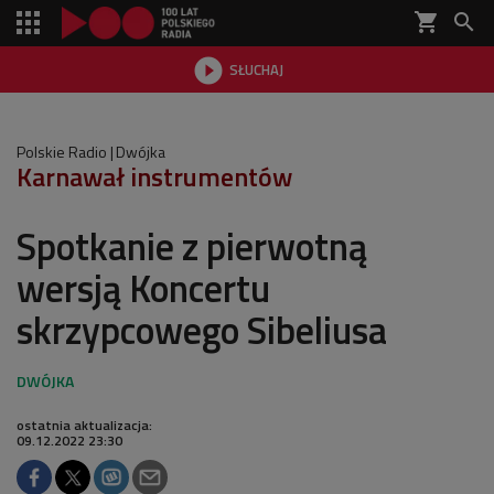
shopping_cart


SŁUCHAJ

Polskie Radio
Dwójka
Karnawał instrumentów
Spotkanie z pierwotną
wersją Koncertu
skrzypcowego Sibeliusa
ostatnia aktualizacja:
09.12.2022 23:30