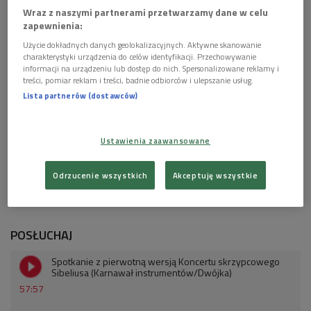
Wraz z naszymi partnerami przetwarzamy dane w celu
zapewnienia:
Użycie dokładnych danych geolokalizacyjnych. Aktywne skanowanie
Jean Sibelius
Foto: Granger History Collection/Forum
charakterystyki urządzenia do celów identyfikacji. Przechowywanie
informacji na urządzeniu lub dostęp do nich. Spersonalizowane reklamy i
Co powodowało
Jeanem
Sibeliusem (1865-1957), aby
treści, pomiar reklam i treści, badnie odbiorców i ulepszanie usług.
Lista partnerów (dostawców)
dokonać zmian? Dlaczego fiński kompozytor nie był
zadowolony z pierwszej wersji swojego późniejszego
arcydzieła -
Koncertu skrzypcowego d-moll op. 47
?
Ustawienia zaawansowane
- Wsłuchamy się w detale partytury, w detale instrumentacji
Odrzucenie wszystkich
Akceptuję wszystkie
całej orkiestry oraz w detale partii solowej - zapowiadał
prowadzący audycję.
POSŁUCHAJ
Spotkanie z pierwotną wersją Koncertu skrzypcowego
Sibeliusa (Karnawał instrumentów/Dwójka)
57:57