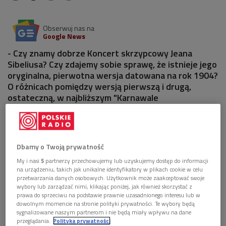
Obserwuj nas na
Google News
- Czy znamy dobrze Koncert skrzypcowy Jeana
Sibeliusa? Czy zdajemy sobie sprawę, że istnieje jego
oryginalna, pierwotna wersja datowana na rok 1904?
O różnicach pomiędzy wersją pierwszą i drugą,
ostateczną, w najbliższym "Karnawale
instrumentów" - zapraszał na swoją audycję Łukasz
Borowicz.
Dbamy o Twoją prywatność
My i nasi
5
partnerzy przechowujemy lub uzyskujemy dostęp do informacji
na urządzeniu, takich jak unikalne identyfikatory w plikach cookie w celu
przetwarzania danych osobowych. Użytkownik może zaakceptować swoje
wybory lub zarządzać nimi, klikając poniżej, jak również skorzystać z
prawa do sprzeciwu na podstawie prawnie uzasadnionego interesu lub w
dowolnym momencie na stronie polityki prywatności. Te wybory będą
sygnalizowane naszym partnerom i nie będą miały wpływu na dane
przeglądania.
Polityka prywatności