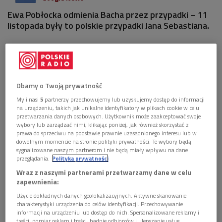
Ewa Pobłocka odmienia Bacha przez przypadki – 11
listopada były to polskie przypadki Jana Sebastiana.
Dbamy o Twoją prywatność
My i nasi
5
partnerzy przechowujemy lub uzyskujemy dostęp do informacji
na urządzeniu, takich jak unikalne identyfikatory w plikach cookie w celu
przetwarzania danych osobowych. Użytkownik może zaakceptować swoje
wybory lub zarządzać nimi, klikając poniżej, jak również skorzystać z
prawa do sprzeciwu na podstawie prawnie uzasadnionego interesu lub w
dowolnym momencie na stronie polityki prywatności. Te wybory będą
sygnalizowane naszym partnerom i nie będą miały wpływu na dane
przeglądania.
Polityka prywatności
Jan Sebastian Bach
Foto: Shutterstock/Everett Collection
Wraz z naszymi partnerami przetwarzamy dane w celu
zapewnienia:
POSŁUCHAJ
Użycie dokładnych danych geolokalizacyjnych. Aktywne skanowanie
charakterystyki urządzenia do celów identyfikacji. Przechowywanie
informacji na urządzeniu lub dostęp do nich. Spersonalizowane reklamy i
Bach i jego polskie przypadki (Przypadki Bacha/Dwójka)
treści, pomiar reklam i treści, badnie odbiorców i ulepszanie usług.