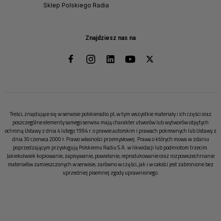
Sklep Polskiego Radia
Znajdziesz nas na
Treści, znajdujące się w serwisie polskieradio.pl, w tym wszystkie materiały i ich części oraz
poszczególne elementy samego serwisu mają charakter utworów lub wytworów objętych
ochroną Ustawy z dnia 4 lutego 1994 r. o prawie autorskim i prawach pokrewnych lub Ustawy z
dnia 30 czerwca 2000 r. Prawo własności przemysłowej. Prawa o których mowa w zdaniu
poprzedzającym przysługują Polskiemu Radiu S.A. w likwidacji lub podmiotom trzecim.
Jakiekolwiek kopiowanie, zapisywanie, powielanie, reprodukowanie oraz rozpowszechnianie
materiałów zamieszczonych w serwisie, zarówno w części, jak i w całości jest zabronione bez
uprzedniej pisemnej zgody uprawnionego.