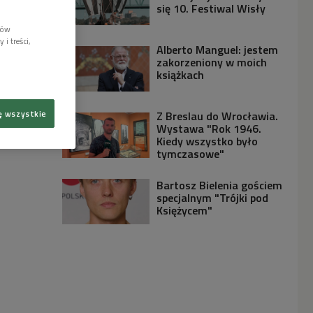
się 10. Festiwal Wisły
lów
i treści,
Alberto Manguel: jestem
zakorzeniony w moich
książkach
ę wszystkie
Z Breslau do Wrocławia.
Wystawa "Rok 1946.
Kiedy wszystko było
tymczasowe"
Bartosz Bielenia gościem
specjalnym "Trójki pod
Księżycem"