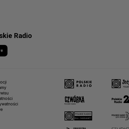
lskie Radio
re
ocji
amy
rwisu
atności
ywatności
we