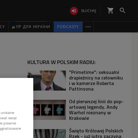
shopping_cart


SŁUCHAJ

ICY
ПР ДЛЯ УКРАЇНИ
PODCASTY
KULTURA W POLSKIM RADIU:
"Primetime": seksualni
drapieżnicy na celowniku
i w kamerze Roberta
Pattinsona
Od pierwszej linii do pop-
artowej legendy. Andy
Warhol nieznany w
 unikalne
Krakowie
tować swoje
wie prawnie
sygnalizowane
Święto Królowej Polskich
Rzek - już jutro zaczyna