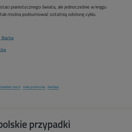
staci pianistycznego świata, ale jednocześnie w kręgu
- tak można podsumować ostatnią odsłonę cyklu.
i Bacha
cka
1
ebastian bach
ewa pobłocka
dwójka
 polskie przypadki