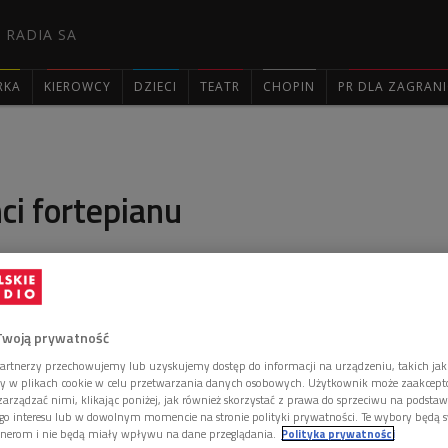
 RADIA SA
RKA
KIEROWCY
DZIECI
TEATR
CHOPIN
PR DLA ZAGRAN

nci fortepianu
ha – to wątek, który powraca w cyklu Ewy Pobłockiej.
 audycji byli Nelson Freire, Martha Argerich i
Twoją prywatność
artnerzy przechowujemy lub uzyskujemy dostęp do informacji na urządzeniu, takich jak
ory w plikach cookie w celu przetwarzania danych osobowych. Użytkownik może zaakcep
arządzać nimi, klikając poniżej, jak również skorzystać z prawa do sprzeciwu na podsta
go interesu lub w dowolnym momencie na stronie polityki prywatności. Te wybory będą 
nerom i nie będą miały wpływu na dane przeglądania.
Polityka prywatności