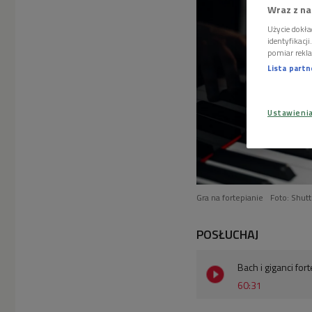
Wraz z na
Użycie dokła
identyfikacj
pomiar rekla
Lista part
Ustawieni
Gra na fortepianie
Foto: Shut
POSŁUCHAJ
Bach i giganci fo
60:31