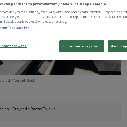
szymi partnerami przetwarzamy dane w celu zapewnienia:
dnych danych geolokalizacyjnych. Aktywne skanowanie charakterystyki urządzenia do ce
i. Przechowywanie informacji na urządzeniu lub dostęp do nich. Spersonalizowane reklamy 
m i treści, badnie odbiorców i ulepszanie usług.
nerów (dostawców)
a zaawansowane
Odrzucenie wszystkich
Akceptuj
terstock / Nomad_Soul
rtepianu (Przypadki Bacha/Dwójka)