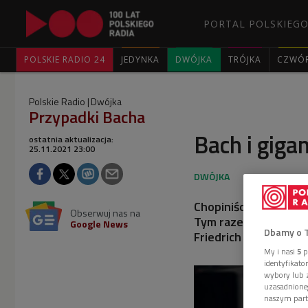
PORTAL POLSKIEGO
POLSKIE RADIO 24
JEDYNKA
DWÓJKA
TRÓJKA
CZWÓ
Polskie Radio
Dwójka
Przypadki Bacha
Bach i giga
ostatnia aktualizacja:
25.11.2021 23:00
Chopiniści grają Bac
Obserwuj nas na
Tym razem bohaterami
Google News
Dbamy o 
Friedrich Gulda.
My i nasi
5
p
identyfikat
wybory lub z
uzasadnione
naszym part