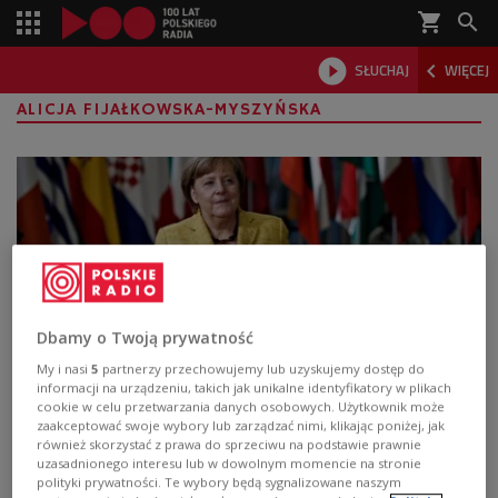
shopping_cart



SŁUCHAJ
WIĘCEJ

ALICJA FIJAŁKOWSKA-MYSZYŃSKA
Dbamy o Twoją prywatność
My i nasi
5
partnerzy przechowujemy lub uzyskujemy dostęp do
informacji na urządzeniu, takich jak unikalne identyfikatory w plikach
Angela Merkel napisała autobiografię. "W
cookie w celu przetwarzania danych osobowych. Użytkownik może
zaakceptować swoje wybory lub zarządzać nimi, klikając poniżej, jak
głównych tematach nie cofa się nawet o
również skorzystać z prawa do sprzeciwu na podstawie prawnie
krok"
uzasadnionego interesu lub w dowolnym momencie na stronie
polityki prywatności. Te wybory będą sygnalizowane naszym