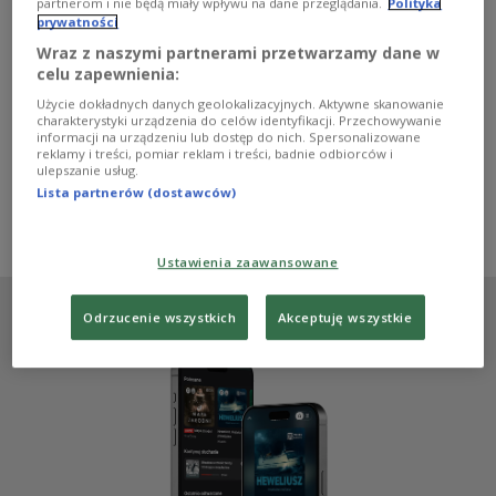
partnerom i nie będą miały wpływu na dane przeglądania.
Polityka
Była niemiecka kanclerz Angela Merkel napisała
prywatności
autobiografię "Wolność: wspomnienia 1954-2021", w
której wyjaśnia m.in. swoje stanowisko wobec Rosji i
Wraz z naszymi partnerami przetwarzamy dane w
migracji. - Merkel jest znana z tego, że za nic nigdy nie
celu zapewnienia:
przeprasza i nigdy nie mówi, że popełniła jakieś błędy -
Użycie dokładnych danych geolokalizacyjnych. Aktywne skanowanie
mówi w Programie 1 Polskiego Radia Kamil Frymark z
charakterystyki urządzenia do celów identyfikacji. Przechowywanie
Ośrodka Studiów Wschodnich. Czy podobnie jest w jej
informacji na urządzeniu lub dostęp do nich. Spersonalizowane
reklamy i treści, pomiar reklam i treści, badnie odbiorców i
książce?
ulepszanie usług.
Zobacz więcej na temat:
Magdalena Skajewska
Lista partnerów (dostawców)
Angela Merkel
Niemcy
Kamil Frymark
Mariusz Borkowski
Jan Pachlowski
Ustawienia zaawansowane
Odrzucenie wszystkich
Akceptuję wszystkie