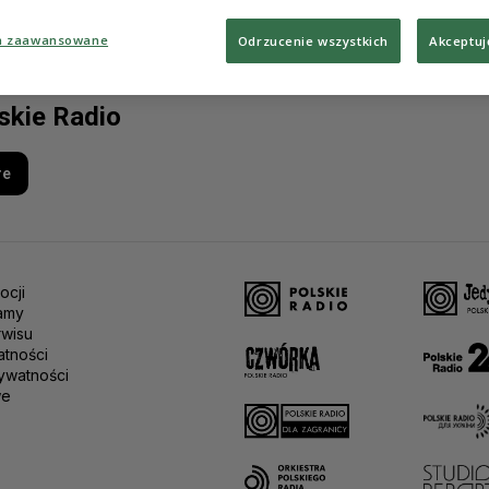
a zaawansowane
Odrzucenie wszystkich
Akceptuj
lskie Radio
re
ocji
amy
rwisu
atności
ywatności
we