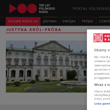
PORTAL POLSKIEGO
POLSKIE RADIO 24
JEDYNKA
DWÓJKA
TRÓJKA
CZWÓ
JUSTYNA KRÓL-PRÓBA
Dbamy o
My i nasi
5
p
unikalne id
zaakceptowa
sprzeciwu 
prywatnośc
przeglądani
Wraz z n
Użycie dokł
identyfikac
treści, pom
Lista par