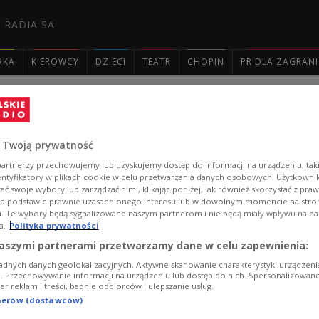
 RADIA SA
RKA
KIEROWCY
DZIECI
TEATR
CHOPIN
PR DLA ZAGRAN

Pałac Rzeczypospolitej. To w tym m
literatury
 Twoją prywatność
artnerzy przechowujemy lub uzyskujemy dostęp do informacji na urządzeniu, taki
Pałac Krasińskich, nazywany także Pałacem Rzeczypospo
entyfikatory w plikach cookie w celu przetwarzania danych osobowych. Użytkown
ć swoje wybory lub zarządzać nimi, klikając poniżej, jak również skorzystać z pra
turystycznej mapie Polski. Od 21 maja warszawska perła
na podstawie prawnie uzasadnionego interesu lub w dowolnym momencie na stroni
Znajdują się tutaj najcenniejsze zabytki literatury. - 
i. Te wybory będą sygnalizowane naszym partnerom i nie będą miały wpływu na d
Polskiego Radia dr Tomasz Makowski, dyrektor Bibliote
a.
Polityka prywatności
Zobacz więcej na temat:
Sława Bieńczycka
Biblioteka Narod
aszymi partnerami przetwarzamy dane w celu zapewnienia:
Tomasz Makowski
Warszawa
Adrian Sobieszczański
Łukasz
Dominik Cieszkowski
adnych danych geolokalizacyjnych. Aktywne skanowanie charakterystyki urządzen
ji. Przechowywanie informacji na urządzeniu lub dostęp do nich. Spersonalizowane
iar reklam i treści, badnie odbiorców i ulepszanie usług.
tnerów (dostawców)